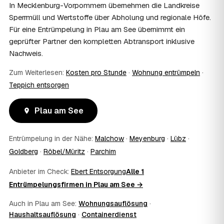
stellen Sie vor Auftragserteilung beim zuständigen Amt
In Mecklenburg-Vorpommern übernehmen die Landkreise
und holen die Kostenübernahme schriftlich ein. AWL
Sperrmüll und Wertstoffe über Abholung und regionale Höfe.
Zentrum vermittelt die Entrümpler, entscheidet aber nicht
Für eine Entrümpelung in Plau am See übernimmt ein
über die Kostenübernahme.
geprüfter Partner den kompletten Abtransport inklusive
08
Bekomme ich einen Entsorgungsnachweis?
Nachweis.
Ja. Die Partner entsorgen über zugelassene Höfe und
stellen auf Wunsch einen Entsorgungsnachweis aus —
Zum Weiterlesen:
Kosten pro Stunde
·
Wohnung entrümpeln
·
wichtig zum Beispiel für Vermieter, Nachlassverwaltung
Teppich entsorgen
oder die eigene Dokumentation.
09
Muss ich bei der Entrümpelung anwesend sein?
Nicht zwingend. Viele Kunden in Plau am See sind nur zur
Plau am See
Übergabe und zum Abschluss vor Ort; den genauen
Ablauf — etwa die Schlüsselübergabe — stimmen Sie
Entrümpelung in der Nähe:
Malchow
·
Meyenburg
·
Lübz
·
direkt mit dem Entrümpler ab.
10
Goldberg
Was ist im Festpreis enthalten?
·
Röbel/Müritz
·
Parchim
Der Festpreis deckt in der Regel das komplette
Anbieter im Check:
Ebert Entsorgung
Alle 1
Ausräumen, Tragen und Verladen, den Transport sowie die
Entrümpelungsfirmen in Plau am See →
fachgerechte Entsorgung ab — auf Wunsch inklusive
besenreiner Übergabe. Es gibt keine versteckten
Auch in Plau am See:
Wohnungsauflösung
·
Zusatzkosten: Was vereinbart ist, gilt. Anrechenbare
Haushaltsauflösung
·
Containerdienst
Wertgegenstände senken den Endpreis zusätzlich.