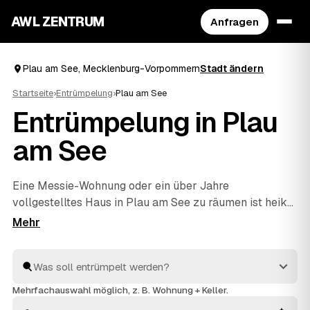
AWL ZENTRUM
Anfragen
Plau am See, Mecklenburg-Vorpommern
Stadt ändern
Startseite
›
Entrümpelung
›
Plau am See
Entrümpelung in Plau
am See
Eine Messie-Wohnung oder ein über Jahre
vollgestelltes Haus in Plau am See zu räumen ist heikel
– und genau dafür gibt es geprüfte Profis. Über AWL
schildern Sie diskret, worum es geht, und erhalten
mehrere Festpreis-Angebote, ohne die Sache jedem
Betrieb einzeln erklären zu müssen. Die Anbieter aus
Ihrer Region räumen aus und entsorgen fachgerecht. Sie
Mehrfachauswahl möglich, z. B. Wohnung + Keller.
vergleichen in Ruhe und entscheiden, wem Sie den