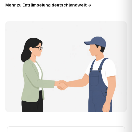
11
Was kostet die Anfrage über AWL Zentrum?
Mehr zu Entrümpelung deutschlandweit →
Die Anfrage ist kostenlos und unverbindlich. AWL
Zentrum ist Vermittler: Sie schildern einmal, was raus
muss, und erhalten mehrere Festpreis-Angebote geprüfter
Entrümpler aus Plau am See zum Vergleichen. Bezahlt wird
nur der Entrümpler, den Sie selbst auswählen.
12
Was kostet die Entrümpelung einer normalen
Wohnung in Plau am See?
Für eine durchschnittliche Wohnung mit rund 65 m² liegen
die Kosten in Plau am See bei etwa 1.840 €, das
entspricht im Schnitt rund 32,8 € je Quadratmeter.
Zugänglichkeit (Etage, Aufzug), Menge und Sperrmüllanteil
verschieben den Preis nach oben oder unten — den
genauen Festpreis nennt Ihnen der Entrümpler nach
kurzer Beschreibung.
13
Werden Entrümpelungen in Plau am See in
Zukunft teurer?
Seit 2021 verlief die Preisentwicklung in Plau am See
steigend (+22 %), mit dem bisherigen Höchststand im
Jahr 2023. Eine Prognose lässt sich daraus nicht
ableiten, aber die Daten zeigen: Wer frühzeitig anfragt,