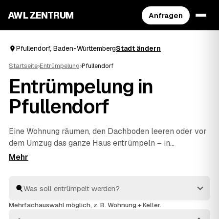
AWL ZENTRUM
Anfragen
Pfullendorf, Baden-Württemberg
Stadt ändern
Startseite
›
Entrümpelung
›
Pfullendorf
Entrümpelung in
Pfullendorf
Eine Wohnung räumen, den Dachboden leeren oder vor
dem Umzug das ganze Haus entrümpeln – in
Pfullendorf müssen Sie sich dafür nicht selbst auf die
Suche nach einem Betrieb machen. Über AWL stellen
Sie eine einzige Anfrage und erhalten Festpreis-
Angebote von geprüften Anbietern aus der Umgebung.
Egal ob kleiner Auftrag oder komplette
Mehrfachauswahl möglich, z. B. Wohnung + Keller.
Haushaltsauflösung
: Sie vergleichen, wählen aus und