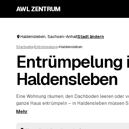
AWL ZENTRUM
Haldensleben, Sachsen-Anhalt
Stadt ändern
Startseite
›
Entrümpelung
›
Haldensleben
Entrümpelung 
Haldensleben
Eine Wohnung räumen, den Dachboden leeren oder 
ganze Haus entrümpeln – in Haldensleben müssen Sie
selbst auf die Suche nach einem Betrieb machen. Üb
eine einzige Anfrage und erhalten Festpreis-Angebo
Anbietern aus der Umgebung. Egal ob kleiner Auftra