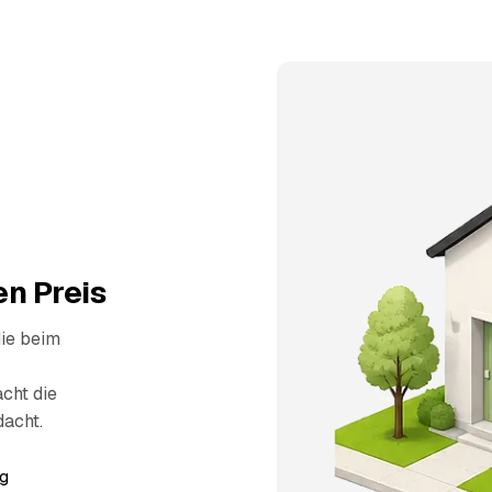
n Preis
die beim
cht die
dacht.
g