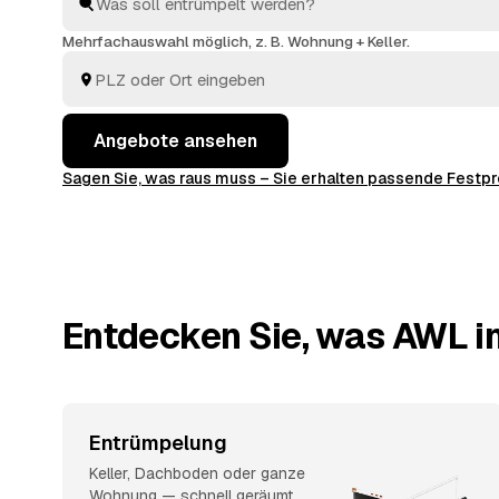
Haushaltsauflösung
: Sie vergleichen, wählen aus und
entsorgt.
Mehrfachauswahl möglich, z. B. Wohnung + Keller.
Angebote ansehen
Sagen Sie, was raus muss – Sie erhalten passende Fest
Entdecken Sie, was AWL in
Entrümpelung
Keller, Dachboden oder ganze
Wohnung — schnell geräumt