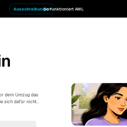
Ausschreibungen
So funktioniert AWL
in
vor dem Umzug das
 sich dafür nicht
er AWL stellen Sie
te von geprüften
g oder komplette