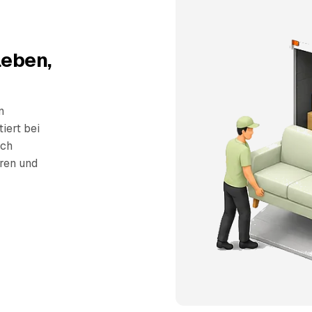
leben,
n
iert bei
sch
eren und