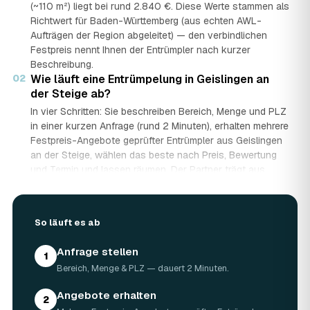
(~110 m²) liegt bei rund 2.840 €. Diese Werte stammen als
Richtwert für Baden-Württemberg (aus echten AWL-
Aufträgen der Region abgeleitet) — den verbindlichen
Festpreis nennt Ihnen der Entrümpler nach kurzer
Beschreibung.
02
Wie läuft eine Entrümpelung in Geislingen an
der Steige ab?
In vier Schritten: Sie beschreiben Bereich, Menge und PLZ
in einer kurzen Anfrage (rund 2 Minuten), erhalten mehrere
Festpreis-Angebote geprüfter Entrümpler aus Geislingen
an der Steige, wählen das beste nach Preis, Bewertung
und Termin und lassen räumen. Der Partner trägt aus,
demontiert bei Bedarf, lädt auf und entsorgt fachgerecht
— auf Wunsch besenrein.
03
Wie lange dauert eine Entrümpelung?
So läuft es ab
Das hängt von der Größe ab: Ein Keller oder einzelner
Raum ist oft an einem halben bis ganzen Tag geräumt,
Anfrage stellen
1
eine komplette Wohnung oder ein Haus in Geislingen an
Bereich, Menge & PLZ — dauert 2 Minuten.
der Steige kann ein bis zwei Tage dauern. Einen Termin
gibt es häufig schon innerhalb weniger Tage, bei akuten
Angebote erhalten
2
Fällen wie einer Messie-Wohnung auch kurzfristig.