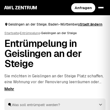
AWL ZENTRUM
Anfragen
Geislingen an der Steige, Baden-Württemberg
Stadt ändern
Startseite
›
Entrümpelung
›
Geislingen an der Steige
Entrümpelung in
Geislingen an der
Steige
Sie möchten in Geislingen an der Steige Platz schaffen,
eine Wohnung vor der Renovierung leerräumen oder
einen Nachlass auflösen? Beschreiben Sie Ihren
Auftrag bei AWL einmal, und schon erreichen Sie
Festpreis-Angebote von geprüften Entrümplern aus
Baden-Württemberg. Vom einzelnen Raum bis zur