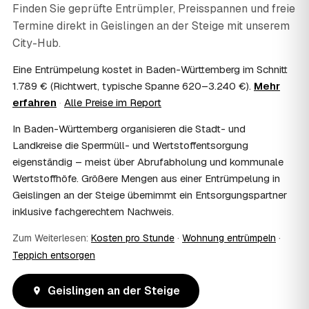
Finden Sie geprüfte Entrümpler, Preisspannen und freie
AWL Zentrum vermittelt nur die Entrümpler und ersetzt
Termine direkt in
Geislingen an der Steige
mit unserem
keine Steuerberatung — die konkrete Anrechnung klären
City-Hub.
Sie mit Ihrem Finanzamt oder Steuerberater.
07
Übernimmt das Sozialamt oder Jobcenter die
Eine Entrümpelung kostet in Baden-Württemberg im Schnitt
Kosten?
1.789 € (Richtwert, typische Spanne 620–3.240 €).
Mehr
Im Einzelfall ist das möglich — etwa bei einer
erfahren
·
Alle Preise im Report
Wohnungsauflösung im Rahmen von Sozialhilfe oder
einem vom Amt veranlassten Umzug. Wichtig: Den Antrag
In Baden-Württemberg organisieren die Stadt- und
stellen Sie vor Auftragserteilung beim zuständigen Amt
Landkreise die Sperrmüll- und Wertstoffentsorgung
und holen die Kostenübernahme schriftlich ein. AWL
eigenständig – meist über Abrufabholung und kommunale
Zentrum vermittelt die Entrümpler, entscheidet aber nicht
über die Kostenübernahme.
Wertstoffhöfe. Größere Mengen aus einer Entrümpelung in
08
Bekomme ich einen Entsorgungsnachweis?
Geislingen an der Steige übernimmt ein Entsorgungspartner
Ja. Die Partner entsorgen über zugelassene Höfe und
inklusive fachgerechtem Nachweis.
stellen auf Wunsch einen Entsorgungsnachweis aus —
Zum Weiterlesen:
wichtig zum Beispiel für Vermieter, Nachlassverwaltung
Kosten pro Stunde
·
Wohnung entrümpeln
·
oder die eigene Dokumentation.
Teppich entsorgen
09
Muss ich bei der Entrümpelung anwesend sein?
Nicht zwingend. Viele Kunden in Geislingen an der Steige
Geislingen an der Steige
sind nur zur Übergabe und zum Abschluss vor Ort; den