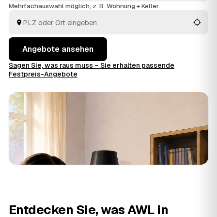
kompletten
Haushaltsauflösung
wird alles fachgerecht
Mehrfachauswahl möglich, z. B. Wohnung + Keller.
ausgeräumt und entsorgt. Sie behalten die Kosten von
Anfang an im Blick.
Angebote ansehen
Sagen Sie, was raus muss – Sie erhalten passende
Festpreis-Angebote
Entdecken Sie, was AWL in