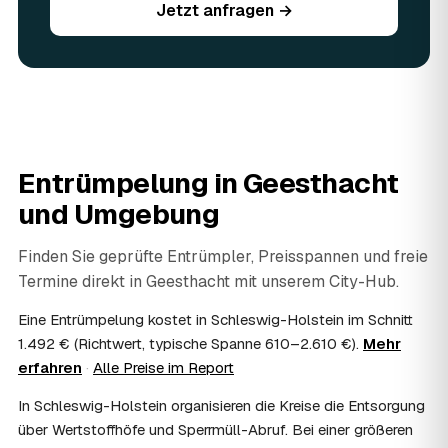
begutachtet und auf den Preis angerechnet — das macht
Jetzt anfragen →
die Entrümpelung in Geesthacht oft spürbar günstiger.
Geben Sie vorhandene Wertsachen einfach in der
Anfrage an.
06
Ist eine Entrümpelung steuerlich absetzbar?
In vielen Fällen ja: Arbeits-, Fahrt- und
Entsorgungskosten lassen sich als haushaltsnahe
Dienstleistung bzw. Handwerkerleistung anteilig
Entrümpelung in
Geesthacht
absetzen, sofern es um einen selbst genutzten Haushalt
geht und Sie die Rechnung per Überweisung begleichen.
und Umgebung
AWL Zentrum vermittelt nur die Entrümpler und ersetzt
keine Steuerberatung — die konkrete Anrechnung klären
Finden Sie geprüfte Entrümpler, Preisspannen und freie
Sie mit Ihrem Finanzamt oder Steuerberater.
Termine direkt in
Geesthacht
mit unserem City-Hub.
07
Übernimmt das Sozialamt oder Jobcenter die
Kosten?
Eine Entrümpelung kostet in Schleswig-Holstein im Schnitt
Im Einzelfall ist das möglich — etwa bei einer
1.492 € (Richtwert, typische Spanne 610–2.610 €).
Mehr
Wohnungsauflösung im Rahmen von Sozialhilfe oder
erfahren
·
Alle Preise im Report
einem vom Amt veranlassten Umzug. Wichtig: Den Antrag
stellen Sie vor Auftragserteilung beim zuständigen Amt
In Schleswig-Holstein organisieren die Kreise die Entsorgung
und holen die Kostenübernahme schriftlich ein. AWL
über Wertstoffhöfe und Sperrmüll-Abruf. Bei einer größeren
Zentrum vermittelt die Entrümpler, entscheidet aber nicht