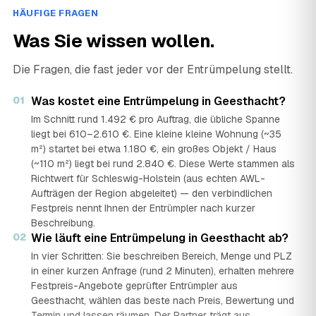
HÄUFIGE FRAGEN
Was Sie wissen wollen.
Die Fragen, die fast jeder vor der Entrümpelung stellt.
01
Was kostet eine Entrümpelung in Geesthacht?
Im Schnitt rund 1.492 € pro Auftrag, die übliche Spanne
liegt bei 610–2.610 €. Eine kleine kleine Wohnung (~35
m²) startet bei etwa 1.180 €, ein großes Objekt / Haus
(~110 m²) liegt bei rund 2.840 €. Diese Werte stammen als
Richtwert für Schleswig-Holstein (aus echten AWL-
Aufträgen der Region abgeleitet) — den verbindlichen
Festpreis nennt Ihnen der Entrümpler nach kurzer
Beschreibung.
02
Wie läuft eine Entrümpelung in Geesthacht ab?
In vier Schritten: Sie beschreiben Bereich, Menge und PLZ
in einer kurzen Anfrage (rund 2 Minuten), erhalten mehrere
Festpreis-Angebote geprüfter Entrümpler aus
Geesthacht, wählen das beste nach Preis, Bewertung und
Termin und lassen räumen. Der Partner trägt aus,