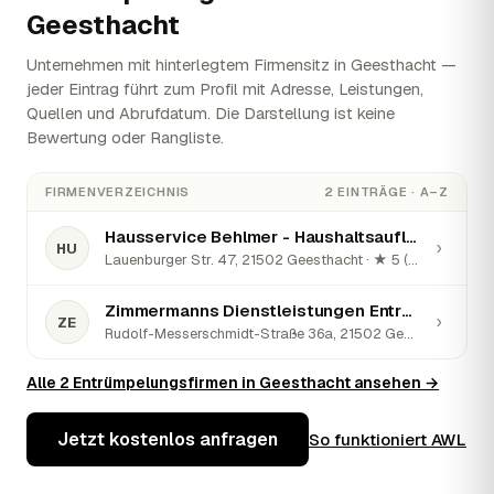
Geesthacht
Unternehmen mit hinterlegtem Firmensitz in Geesthacht —
jeder Eintrag führt zum Profil mit Adresse, Leistungen,
Quellen und Abrufdatum. Die Darstellung ist keine
Bewertung oder Rangliste.
FIRMENVERZEICHNIS
2 EINTRÄGE · A–Z
Hausservice Behlmer - Haushaltsauflösungen & Entrümpelungen in Geesthacht, Hamburg und Umgebung
›
HU
Lauenburger Str. 47, 21502 Geesthacht · ★ 5 (216)
Zimmermanns Dienstleistungen Entrümpelungen
›
ZE
Rudolf-Messerschmidt-Straße 36a, 21502 Geesthacht · ★ 5 (2)
Alle 2 Entrümpelungsfirmen in Geesthacht ansehen →
Jetzt kostenlos anfragen
So funktioniert AWL