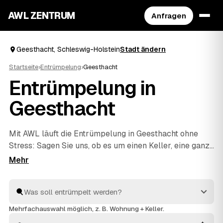
AWL ZENTRUM
Anfragen
Geesthacht, Schleswig-Holstein
Stadt ändern
Startseite
›
Entrümpelung
›
Geesthacht
Entrümpelung in
Geesthacht
Mit AWL läuft die Entrümpelung in Geesthacht ohne
Stress: Sagen Sie uns, ob es um einen Keller, eine ganze
Wohnung, ein Haus oder eine Messie-Wohnung geht,
und Sie bekommen dafür mehrere Festpreis-Angebote
auf einmal. Die Anbieter sind geprüft und aus Ihrer
Nähe – von Geesthacht bis
Lauenburg/ Elbe
und
Schwarzenbek
. So sparen Sie sich das einzelne
Mehrfachauswahl möglich, z. B. Wohnung + Keller.
Anfragen und sehen direkt, welches Angebot am besten