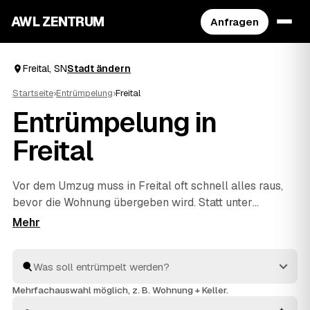
AWL ZENTRUM
Anfragen
Freital, SN
Stadt ändern
Startseite
›
Entrümpelung
›
Freital
Entrümpelung in
Freital
Vor dem Umzug muss in Freital oft schnell alles raus,
bevor die Wohnung übergeben wird. Statt unter
Zeitdruck den erstbesten Betrieb zu nehmen, stellen
Sie über AWL eine Anfrage und bekommen Festpreis-
Angebote geprüfter Entrümpler aus Freital bis
Dresden
und
Freiberg
. So vergleichen Sie Preise und Termine,
auch wenn es eilig ist. Die Profis kümmern sich ums
Mehrfachauswahl möglich, z. B. Wohnung + Keller.
Ausräumen und die fachgerechte Entsorgung.