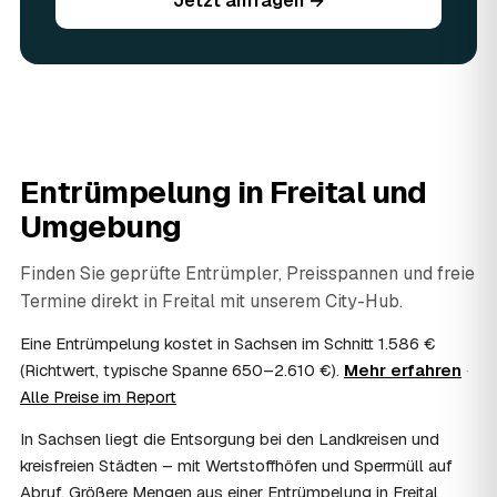
Jetzt anfragen →
Sie vorhandene Wertsachen einfach in der Anfrage an.
06
Ist eine Entrümpelung steuerlich absetzbar?
In vielen Fällen ja: Arbeits-, Fahrt- und
Entsorgungskosten lassen sich als haushaltsnahe
Dienstleistung bzw. Handwerkerleistung anteilig
absetzen, sofern es um einen selbst genutzten Haushalt
geht und Sie die Rechnung per Überweisung begleichen.
Entrümpelung in
Freital
und
AWL Zentrum vermittelt nur die Entrümpler und ersetzt
keine Steuerberatung — die konkrete Anrechnung klären
Umgebung
Sie mit Ihrem Finanzamt oder Steuerberater.
07
Übernimmt das Sozialamt oder Jobcenter die
Finden Sie geprüfte Entrümpler, Preisspannen und freie
Kosten?
Termine direkt in
Freital
mit unserem City-Hub.
Im Einzelfall ist das möglich — etwa bei einer
Wohnungsauflösung im Rahmen von Sozialhilfe oder
Eine Entrümpelung kostet in Sachsen im Schnitt 1.586 €
einem vom Amt veranlassten Umzug. Wichtig: Den Antrag
(Richtwert, typische Spanne 650–2.610 €).
Mehr erfahren
·
stellen Sie vor Auftragserteilung beim zuständigen Amt
Alle Preise im Report
und holen die Kostenübernahme schriftlich ein. AWL
Zentrum vermittelt die Entrümpler, entscheidet aber nicht
In Sachsen liegt die Entsorgung bei den Landkreisen und
über die Kostenübernahme.
kreisfreien Städten – mit Wertstoffhöfen und Sperrmüll auf
08
Bekomme ich einen Entsorgungsnachweis?
Abruf. Größere Mengen aus einer Entrümpelung in Freital