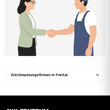
der Entrümpler, den Sie selbst auswählen.
12
Was kostet die Entrümpelung einer normalen
Wohnung in Freital?
Für eine durchschnittliche Wohnung mit rund 65 m² liegen
die Kosten in Freital bei etwa 1.840 €, das entspricht im
Schnitt rund 31,2 € je Quadratmeter. Zugänglichkeit
(Etage, Aufzug), Menge und Sperrmüllanteil verschieben
den Preis nach oben oder unten — den genauen
Festpreis nennt Ihnen der Entrümpler nach kurzer
Beschreibung.
13
Werden Entrümpelungen in Freital in Zukunft
teurer?
Seit 2020 verlief die Preisentwicklung in Freital stabil (±3
%), mit dem bisherigen Höchststand im Jahr 2020. Eine
Entrümpelungsfirmen in Freital
Prognose lässt sich daraus nicht ableiten, aber die Daten
zeigen: Wer frühzeitig anfragt, sichert sich das aktuelle
Preisniveau als Festpreis — unabhängig davon, wie sich
der Markt weiterentwickelt.
14
Warum schwankt der Preis zwischen 650 und
2.610 € in Freital?