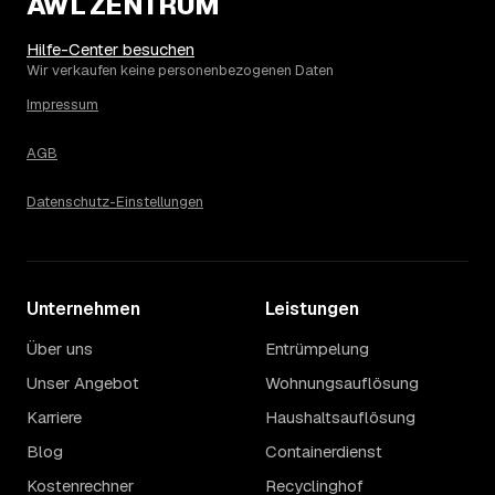
AWL ZENTRUM
Die Spanne ergibt sich vor allem aus Menge und
Zugänglichkeit: Ein einzelner Keller oder Dachboden liegt
eher am unteren Ende, eine voll möblierte Wohnung mit
Hilfe-Center besuchen
Etage ohne Aufzug oder viel Sperrmüll eher am oberen.
Wir verkaufen keine personenbezogenen Daten
Auch anrechenbare Wertgegenstände oder ein hoher
Impressum
Sondermüllanteil verschieben den Endpreis. Den genauen
Betrag für Ihren Fall erfahren Sie erst nach einer kurzen,
AGB
kostenlosen Einschätzung.
Datenschutz-Einstellungen
Unternehmen
Leistungen
Über uns
Entrümpelung
Unser Angebot
Wohnungsauflösung
Karriere
Haushaltsauflösung
Blog
Containerdienst
Kostenrechner
Recyclinghof