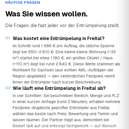
HÄUFIGE FRAGEN
Was Sie wissen wollen.
Die Fragen, die fast jeder vor der Entrümpelung stellt.
01
Was kostet eine Entrümpelung in Freital?
Im Schnitt rund 1.586 € pro Auftrag, die übliche Spanne
liegt bei 650–2.610 €. Eine kleine kleine Wohnung (~35
m²) startet bei etwa 1.180 €, ein großes Objekt / Haus
(~110 m²) liegt bei rund 2.840 €. Diese Werte stammen als
Richtwert für Sachsen (aus echten AWL-Aufträgen der
Region abgeleitet) — den verbindlichen Festpreis nennt
Ihnen der Entrümpler nach kurzer Beschreibung.
02
Wie läuft eine Entrümpelung in Freital ab?
In vier Schritten: Sie beschreiben Bereich, Menge und PLZ
in einer kurzen Anfrage (rund 2 Minuten), erhalten mehrere
Festpreis-Angebote geprüfter Entrümpler aus Freital,
wählen das beste nach Preis, Bewertung und Termin und
lassen räumen. Der Partner trägt aus, demontiert bei
Bedarf, lädt auf und entsorgt fachgerecht — auf Wunsch