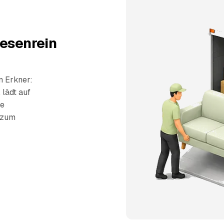
besenrein
n Erkner:
 lädt auf
ie
s zum