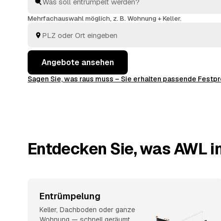
finden Sie ohne langes Suchen den richtigen Partner
Preise im Voraus raten.
Mehrfachauswahl möglich, z. B. Wohnung + Keller.
Angebote ansehen
Sagen Sie, was raus muss – Sie erhalten passende Fest
Entdecken Sie, was AWL in
Entrümpelung
Keller, Dachboden oder ganze
Wohnung — schnell geräumt