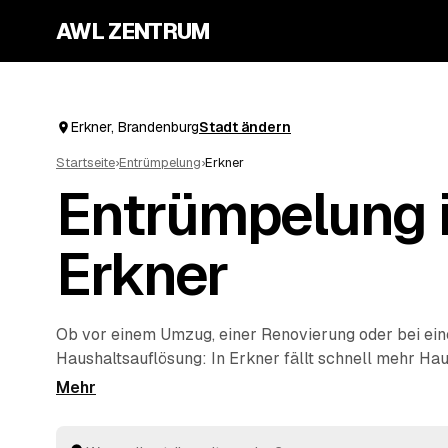
AWL ZENTRUM
Erkner, Brandenburg
Stadt ändern
Startseite
›
Entrümpelung
›
Erkner
Entrümpelung 
Erkner
Ob vor einem Umzug, einer Renovierung oder bei ein
Haushaltsauflösung
: In Erkner fällt schnell mehr Hau
wegbekommt. Über AWL geben Sie mit wenigen Klick
werden soll, und erhalten passende Festpreis-Angeb
Betrieben rund um Erkner bis
Fürstenwalde/Spree
u