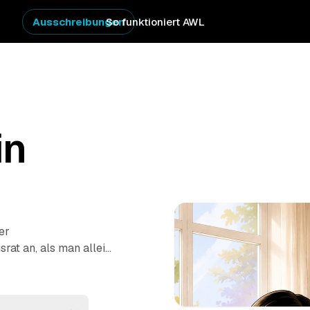
Ausschreibungen
So funktioniert AWL
in
er
srat an, als man allein
s an, was entrümpelt
ote von geprüften
nd
Strausberg
. So