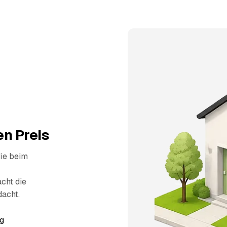
n Preis
die beim
cht die
dacht.
g