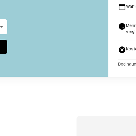
Wähl
Mehr
vergl
Kost
Bedingu