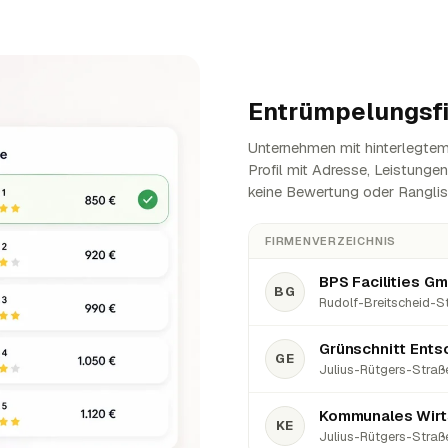
Entrümpelungsf
Unternehmen mit hinterlegtem 
Profil mit Adresse, Leistunge
keine Bewertung oder Ranglis
FIRMENVERZEICHNIS
BPS Facilities G
BG
Rudolf-Breitscheid-St
Grünschnitt Ents
GE
Julius-Rütgers-Straße
Kommunales Wirt
KE
Julius-Rütgers-Straße