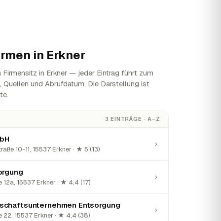
irmen in
Erkner
Firmensitz in Erkner — jeder Eintrag führt zum
n, Quellen und Abrufdatum. Die Darstellung ist
te.
3 EINTRÄGE · A–Z
mbH
›
raße 10-11, 15537 Erkner · ★ 5 (13)
orgung
›
 12a, 15537 Erkner · ★ 4,4 (17)
schaftsunternehmen Entsorgung
›
 22, 15537 Erkner · ★ 4,4 (38)