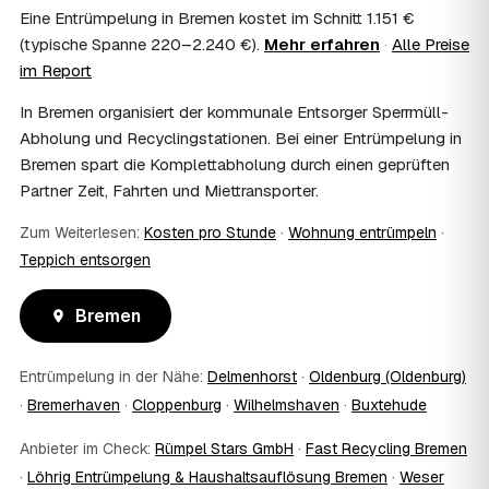
Wohnungsauflösung im Rahmen von Sozialhilfe oder
Eine Entrümpelung in Bremen kostet im Schnitt 1.151 €
einem vom Amt veranlassten Umzug. Wichtig: Den Antrag
(typische Spanne 220–2.240 €).
Mehr erfahren
·
Alle Preise
stellen Sie vor Auftragserteilung beim zuständigen Amt
im Report
und holen die Kostenübernahme schriftlich ein. AWL
Zentrum vermittelt die Entrümpler, entscheidet aber nicht
In Bremen organisiert der kommunale Entsorger Sperrmüll-
über die Kostenübernahme.
Abholung und Recyclingstationen. Bei einer Entrümpelung in
08
Bekomme ich einen Entsorgungsnachweis?
Bremen spart die Komplettabholung durch einen geprüften
Ja. Die Partner entsorgen über zugelassene Höfe und
Partner Zeit, Fahrten und Miettransporter.
stellen auf Wunsch einen Entsorgungsnachweis aus —
wichtig zum Beispiel für Vermieter, Nachlassverwaltung
Zum Weiterlesen:
Kosten pro Stunde
·
Wohnung entrümpeln
·
oder die eigene Dokumentation.
Teppich entsorgen
09
Muss ich bei der Entrümpelung anwesend sein?
Nicht zwingend. Viele Kunden in Bremen sind nur zur
Bremen
Übergabe und zum Abschluss vor Ort; den genauen
Ablauf — etwa die Schlüsselübergabe — stimmen Sie
direkt mit dem Entrümpler ab.
Entrümpelung in der Nähe:
Delmenhorst
·
Oldenburg (Oldenburg)
10
Was ist im Festpreis enthalten?
·
Bremerhaven
·
Cloppenburg
·
Wilhelmshaven
·
Buxtehude
Der Festpreis deckt in der Regel das komplette
Ausräumen, Tragen und Verladen, den Transport sowie die
Anbieter im Check:
Rümpel Stars GmbH
·
Fast Recycling Bremen
fachgerechte Entsorgung ab — auf Wunsch inklusive
·
Löhrig Entrümpelung & Haushaltsauflösung Bremen
·
Weser
besenreiner Übergabe. Es gibt keine versteckten