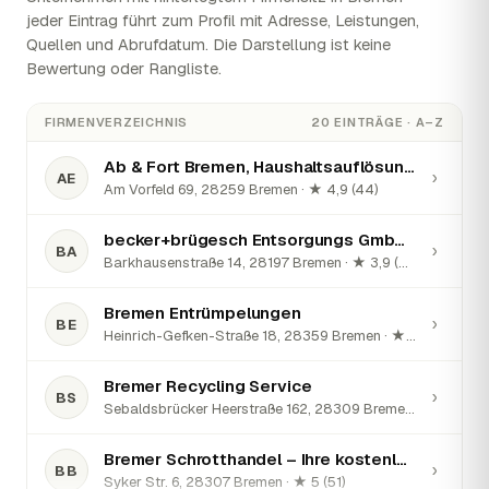
jeder Eintrag führt zum Profil mit Adresse, Leistungen,
Quellen und Abrufdatum. Die Darstellung ist keine
Bewertung oder Rangliste.
FIRMENVERZEICHNIS
20 EINTRÄGE · A–Z
Ab & Fort Bremen, Haushaltsauflösungen und Entrümpelungen
›
AE
Am Vorfeld 69, 28259 Bremen · ★ 4,9 (44)
becker+brügesch Entsorgungs GmbH - Anlieferung
›
BA
Barkhausenstraße 14, 28197 Bremen · ★ 3,9 (25)
Bremen Entrümpelungen
›
BE
Heinrich-Gefken-Straße 18, 28359 Bremen · ★ 5 (44)
Bremer Recycling Service
›
BS
Sebaldsbrücker Heerstraße 162, 28309 Bremen · ★ 4,8 (105)
Bremer Schrotthandel – Ihre kostenlose Schrottabholung in Bremen
›
BB
Syker Str. 6, 28307 Bremen · ★ 5 (51)