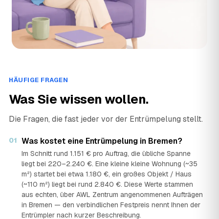
›
HK
Auf dem Grünen 25, 28197 Bremen · ★ 4,9 (75)
Löhrig Entrümpelung & Haushaltsauflösung Bremen
›
LB
Heinrich-Gefken-Straße 18, 28359 Bremen · ★ 5 (44)
Rene Kück Haushaltsauflösung
›
RH
Duntzestraße 27, 28197 Bremen · ★ 5 (32)
HÄUFIGE FRAGEN
Rümpel Elite
Was Sie wissen wollen.
›
RE
Kirchhuchtinger Landstraße 195a, 28259 Bremen · ★ 5 (30)
Die Fragen, die fast jeder vor der Entrümpelung stellt.
Rümpel Stars GmbH
›
RG
Alfelder Str. 42, 28207 Bremen · ★ 4,9 (188)
01
Was kostet eine Entrümpelung in Bremen?
Im Schnitt rund 1.151 € pro Auftrag, die übliche Spanne
SEVO Entrümpelungen Bremen
liegt bei 220–2.240 €. Eine kleine kleine Wohnung (~35
›
SB
Züricher Str. 112, 28325 Bremen · ★ 5 (65)
m²) startet bei etwa 1.180 €, ein großes Objekt / Haus
(~110 m²) liegt bei rund 2.840 €. Diese Werte stammen
swb Entsorgung GmbH & Co. KG - Mittelkalorik-Kraftwerk, MKK
aus echten, über AWL Zentrum angenommenen Aufträgen
›
SM
Otavistraße 7, 28237 Bremen · ★ 4 (27)
in Bremen — den verbindlichen Festpreis nennt Ihnen der
Entrümpler nach kurzer Beschreibung.