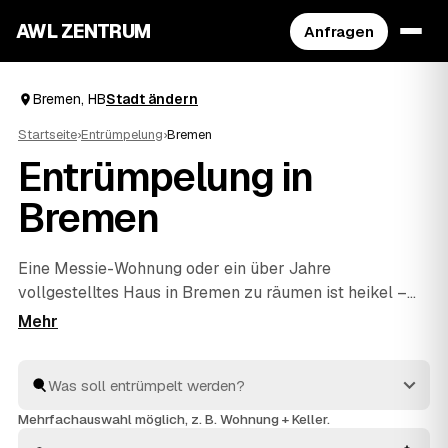
AWL ZENTRUM
Anfragen
Bremen, HB
Stadt ändern
Startseite
›
Entrümpelung
›
Bremen
Entrümpelung in
Bremen
Eine Messie-Wohnung oder ein über Jahre
vollgestelltes Haus in Bremen zu räumen ist heikel –
und genau dafür gibt es geprüfte Profis. Über AWL
schildern Sie diskret, worum es geht, und erhalten
mehrere Festpreis-Angebote, ohne die Sache jedem
Betrieb einzeln erklären zu müssen. Die Anbieter aus
Ihrer Region räumen aus und entsorgen fachgerecht. Sie
Mehrfachauswahl möglich, z. B. Wohnung + Keller.
vergleichen in Ruhe und entscheiden, wem Sie den