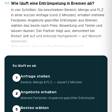
02
Wie läuft eine Entrümpelung in Bremen ab?
swb Entsorgung GmbH & Co. KG - Müllheizkraftwerk
›
SM
Oken 2, 28219 Bremen · ★ 4,1 (60)
In vier Schritten: Sie beschreiben Bereich, Menge und PLZ
in einer kurzen Anfrage (rund 2 Minuten), erhalten mehrere
Festpreis-Angebote geprüfter Entrümpler aus Bremen,
Weser Entrümpelungen
›
WE
wählen das beste nach Preis, Bewertung und Termin und
Ramdohrstraße 32, 28205 Bremen · ★ 5 (136)
lassen räumen. Der Partner trägt aus, demontiert bei
Bedarf, lädt auf und entsorgt fachgerecht — auf Wunsch
besenrein.
03
Wie lange dauert eine Entrümpelung?
Das hängt von der Größe ab: Ein Keller oder einzelner
Raum ist oft an einem halben bis ganzen Tag geräumt,
eine komplette Wohnung oder ein Haus in Bremen kann
So läuft es ab
ein bis zwei Tage dauern. Einen Termin gibt es häufig
schon innerhalb weniger Tage, bei akuten Fällen wie einer
Anfrage stellen
1
Messie-Wohnung auch kurzfristig.
Bereich, Menge & PLZ — dauert 2 Minuten.
04
Welche Gegenstände werden bei der
Entrümpelung entsorgt?
Angebote erhalten
2
Mitgenommen wird praktisch der gesamte Hausrat: Möbel,
Mehrere Festpreis-Angebote geprüfter Entrümpler.
Elektrogeräte, Teppiche, Kleidung, Kartons, Sperrmüll
sowie Keller- und Dachbodengerümpel. Sondermüll und
Bestes wählen
3