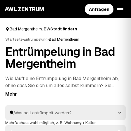
AWL ZENTRUM
Anfragen
Bad Mergentheim, BW
Stadt ändern
Startseite
›
Entrümpelung
›
Bad Mergentheim
Entrümpelung in Bad
Mergentheim
Wie läuft eine Entrümpelung in Bad Mergentheim ab,
ohne dass Sie sich um alles selbst kümmern? Sie
beschreiben bei AWL einmal, was weg soll – vom
einzelnen Keller bis zur kompletten
Haushaltsauflösung
–, dann melden sich geprüfte
Anbieter aus BW mit verbindlichen Festpreisen. Sie
wählen das beste Angebot aus, der Rest passiert vor
Mehrfachauswahl möglich, z. B. Wohnung + Keller.
Ort: ausräumen, abtransportieren, fachgerecht