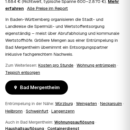
1.684 € (Richtwert, typische Spanne 600–2.870 €).
Mehr
Im Einzelfall ist das möglich — etwa bei einer
erfahren
·
Alle Preise im Report
Wohnungsauflösung im Rahmen von Sozialhilfe oder
einem vom Amt veranlassten Umzug. Wichtig: Den Antrag
In Baden-Württemberg organisieren die Stadt- und
stellen Sie vor Auftragserteilung beim zuständigen Amt
Landkreise die Sperrmüll- und Wertstoffentsorgung
und holen die Kostenübernahme schriftlich ein. AWL
eigenständig – meist über Abrufabholung und kommunale
Zentrum vermittelt die Entrümpler, entscheidet aber nicht
über die Kostenübernahme.
Wertstoffhöfe. Größere Mengen aus einer Entrümpelung in
08
Bekomme ich einen Entsorgungsnachweis?
Bad Mergentheim übernimmt ein Entsorgungspartner
Ja. Die Partner entsorgen über zugelassene Höfe und
inklusive fachgerechtem Nachweis.
stellen auf Wunsch einen Entsorgungsnachweis aus —
Zum Weiterlesen:
wichtig zum Beispiel für Vermieter, Nachlassverwaltung
Kosten pro Stunde
·
Wohnung entrümpeln
·
oder die eigene Dokumentation.
Teppich entsorgen
09
Muss ich bei der Entrümpelung anwesend sein?
Nicht zwingend. Viele Kunden in Bad Mergentheim sind
Bad Mergentheim
nur zur Übergabe und zum Abschluss vor Ort; den
genauen Ablauf — etwa die Schlüsselübergabe —
stimmen Sie direkt mit dem Entrümpler ab.
Entrümpelung in der Nähe:
Würzburg
·
Weingarten
·
Neckarsulm
·
10
Was ist im Festpreis enthalten?
Heilbronn
·
Schweinfurt
·
Langenzenn
Der Festpreis deckt in der Regel das komplette
Auch in Bad Mergentheim:
Wohnungsauflösung
·
Ausräumen, Tragen und Verladen, den Transport sowie die
Haushaltsauflösung
·
Containerdienst
fachgerechte Entsorgung ab — auf Wunsch inklusive