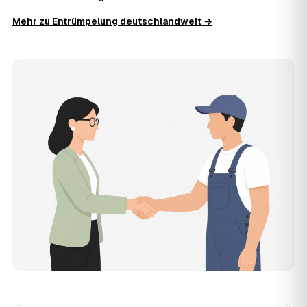
besenreiner Übergabe. Es gibt keine versteckten
Mehr zu Entrümpelung deutschlandweit →
Zusatzkosten: Was vereinbart ist, gilt. Anrechenbare
Wertgegenstände senken den Endpreis zusätzlich.
11
Was kostet die Anfrage über AWL Zentrum?
Die Anfrage ist kostenlos und unverbindlich. AWL
Zentrum ist Vermittler: Sie schildern einmal, was raus
muss, und erhalten mehrere Festpreis-Angebote geprüfter
Entrümpler aus Bad Mergentheim zum Vergleichen. Bezahlt
wird nur der Entrümpler, den Sie selbst auswählen.
12
Was kostet die Entrümpelung einer normalen
Wohnung in Bad Mergentheim?
Für eine durchschnittliche Wohnung mit rund 65 m² liegen
die Kosten in Bad Mergentheim bei etwa 1.840 €, das
entspricht im Schnitt rund 32,0 € je Quadratmeter.
Zugänglichkeit (Etage, Aufzug), Menge und Sperrmüllanteil
verschieben den Preis nach oben oder unten — den
genauen Festpreis nennt Ihnen der Entrümpler nach
kurzer Beschreibung.
13
Werden Entrümpelungen in Bad Mergentheim in
Zukunft teurer?