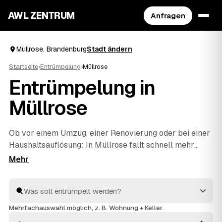
AWL ZENTRUM
Anfragen
Müllrose, Brandenburg
Stadt ändern
Startseite
›
Entrümpelung
›
Müllrose
Entrümpelung in
Müllrose
Ob vor einem Umzug, einer Renovierung oder bei einer
Haushaltsauflösung
: In Müllrose fällt schnell mehr
Hausrat an, als man allein wegbekommt. Über AWL
geben Sie mit wenigen Klicks an, was entrümpelt
werden soll, und erhalten passende Festpreis-
Angebote von geprüften Betrieben rund um Müllrose
bis
Frankfurt
und
Eisenhüttenstadt
. So finden Sie ohne
Mehrfachauswahl möglich, z. B. Wohnung + Keller.
langes Suchen den richtigen Partner und müssen keine