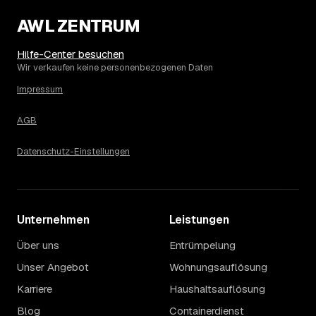
2.670 € in Müllrose?
AWL ZENTRUM
Die Spanne ergibt sich vor allem aus Menge und
Zugänglichkeit: Ein einzelner Keller oder Dachboden liegt
eher am unteren Ende, eine voll möblierte Wohnung mit
Hilfe-Center besuchen
Etage ohne Aufzug oder viel Sperrmüll eher am oberen.
Wir verkaufen keine personenbezogenen Daten
Auch anrechenbare Wertgegenstände oder ein hoher
Impressum
Sondermüllanteil verschieben den Endpreis. Den genauen
Betrag für Ihren Fall erfahren Sie erst nach einer kurzen,
AGB
kostenlosen Einschätzung.
Datenschutz-Einstellungen
Unternehmen
Leistungen
Über uns
Entrümpelung
Unser Angebot
Wohnungsauflösung
Karriere
Haushaltsauflösung
Blog
Containerdienst