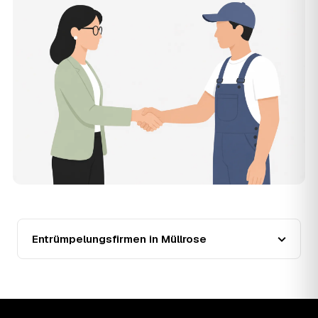
muss, und erhalten mehrere Festpreis-Angebote geprüfter
Entrümpler aus Müllrose zum Vergleichen. Bezahlt wird nur
der Entrümpler, den Sie selbst auswählen.
12
Was kostet die Entrümpelung einer normalen
Wohnung in Müllrose?
Für eine durchschnittliche Wohnung mit rund 65 m² liegen
die Kosten in Müllrose bei etwa 1.840 €, das entspricht im
Schnitt rund 30,2 € je Quadratmeter. Zugänglichkeit
(Etage, Aufzug), Menge und Sperrmüllanteil verschieben
den Preis nach oben oder unten — den genauen
Festpreis nennt Ihnen der Entrümpler nach kurzer
Beschreibung.
13
Werden Entrümpelungen in Müllrose in Zukunft
teurer?
Seit 2020 verlief die Preisentwicklung in Müllrose fallend
(−23 %), mit dem bisherigen Höchststand im Jahr 2020.
Entrümpelungsfirmen in Müllrose
Eine Prognose lässt sich daraus nicht ableiten, aber die
Daten zeigen: Wer frühzeitig anfragt, sichert sich das
aktuelle Preisniveau als Festpreis — unabhängig davon,
wie sich der Markt weiterentwickelt.
14
Warum schwankt der Preis zwischen 750 und