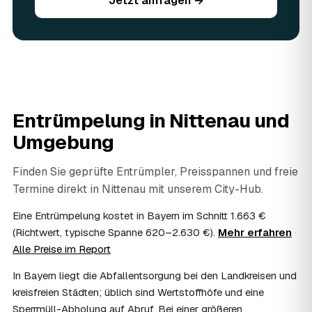
Jetzt anfragen →
Sie vorhandene Wertsachen einfach in der Anfrage an.
06
Ist eine Entrümpelung steuerlich absetzbar?
In vielen Fällen ja: Arbeits-, Fahrt- und
Entsorgungskosten lassen sich als haushaltsnahe
Dienstleistung bzw. Handwerkerleistung anteilig
absetzen, sofern es um einen selbst genutzten Haushalt
geht und Sie die Rechnung per Überweisung begleichen.
Entrümpelung in
Nittenau
und
AWL Zentrum vermittelt nur die Entrümpler und ersetzt
keine Steuerberatung — die konkrete Anrechnung klären
Umgebung
Sie mit Ihrem Finanzamt oder Steuerberater.
07
Übernimmt das Sozialamt oder Jobcenter die
Finden Sie geprüfte Entrümpler, Preisspannen und freie
Kosten?
Termine direkt in
Nittenau
mit unserem City-Hub.
Im Einzelfall ist das möglich — etwa bei einer
Wohnungsauflösung im Rahmen von Sozialhilfe oder
Eine Entrümpelung kostet in Bayern im Schnitt 1.663 €
einem vom Amt veranlassten Umzug. Wichtig: Den Antrag
(Richtwert, typische Spanne 620–2.630 €).
Mehr erfahren
·
stellen Sie vor Auftragserteilung beim zuständigen Amt
Alle Preise im Report
und holen die Kostenübernahme schriftlich ein. AWL
Zentrum vermittelt die Entrümpler, entscheidet aber nicht
In Bayern liegt die Abfallentsorgung bei den Landkreisen und
über die Kostenübernahme.
kreisfreien Städten; üblich sind Wertstoffhöfe und eine
08
Bekomme ich einen Entsorgungsnachweis?
Sperrmüll-Abholung auf Abruf. Bei einer größeren