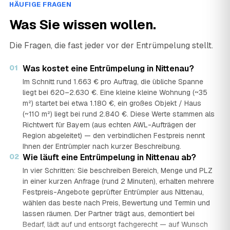
HÄUFIGE FRAGEN
Was Sie wissen wollen.
Die Fragen, die fast jeder vor der Entrümpelung stellt.
01
Was kostet eine Entrümpelung in Nittenau?
Im Schnitt rund 1.663 € pro Auftrag, die übliche Spanne
liegt bei 620–2.630 €. Eine kleine kleine Wohnung (~35
m²) startet bei etwa 1.180 €, ein großes Objekt / Haus
(~110 m²) liegt bei rund 2.840 €. Diese Werte stammen als
Richtwert für Bayern (aus echten AWL-Aufträgen der
Region abgeleitet) — den verbindlichen Festpreis nennt
Ihnen der Entrümpler nach kurzer Beschreibung.
02
Wie läuft eine Entrümpelung in Nittenau ab?
In vier Schritten: Sie beschreiben Bereich, Menge und PLZ
in einer kurzen Anfrage (rund 2 Minuten), erhalten mehrere
Festpreis-Angebote geprüfter Entrümpler aus Nittenau,
wählen das beste nach Preis, Bewertung und Termin und
lassen räumen. Der Partner trägt aus, demontiert bei
Bedarf, lädt auf und entsorgt fachgerecht — auf Wunsch