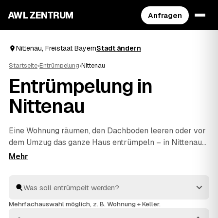
AWL ZENTRUM
Anfragen
Nittenau, Freistaat Bayern
Stadt ändern
Startseite
›
Entrümpelung
›
Nittenau
Entrümpelung in
Nittenau
Eine Wohnung räumen, den Dachboden leeren oder vor
dem Umzug das ganze Haus entrümpeln – in Nittenau
müssen Sie sich dafür nicht selbst auf die Suche nach
einem Betrieb machen. Über AWL stellen Sie eine
einzige Anfrage und erhalten Festpreis-Angebote von
geprüften Anbietern aus der Umgebung. Egal ob kleiner
Auftrag oder komplette
Haushaltsauflösung
: Sie
Mehrfachauswahl möglich, z. B. Wohnung + Keller.
vergleichen, wählen aus und alles wird fachgerecht