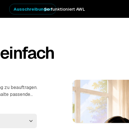
Ausschreibungen
So funktioniert AWL
einfach
ng zu beauftragen.
halte passende
ner Region. Ob
 – die Profis räumen
es die praktischste Art,