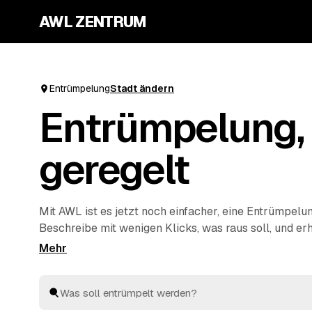
AWL ZENTRUM
Entrümpelung
Stadt ändern
Entrümpelung, 
geregelt
Mit AWL ist es jetzt noch einfacher, eine Entrümpelu
Beschreibe mit wenigen Klicks, was raus soll, und er
Festpreis-Angebote von geprüften Anbietern aus dei
Wohnung, Keller, Dachboden oder Haushaltsauflösung
schnell aus und entsorgen alles fachgerecht. So ist di
deine nächste Entrümpelung zu organisieren.