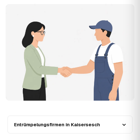
11
Was kostet die Anfrage über AWL Zentrum?
Die Anfrage ist kostenlos und unverbindlich. AWL
Zentrum ist Vermittler: Sie schildern einmal, was raus
muss, und erhalten mehrere Festpreis-Angebote geprüfter
Entrümpler aus Kaisersesch zum Vergleichen. Bezahlt wird
nur der Entrümpler, den Sie selbst auswählen.
12
Was kostet die Entrümpelung einer normalen
Wohnung in Kaisersesch?
Für eine durchschnittliche Wohnung mit rund 65 m² liegen
die Kosten in Kaisersesch bei etwa 1.840 €, das
entspricht im Schnitt rund 35,9 € je Quadratmeter.
Zugänglichkeit (Etage, Aufzug), Menge und Sperrmüllanteil
verschieben den Preis nach oben oder unten — den
genauen Festpreis nennt Ihnen der Entrümpler nach
kurzer Beschreibung.
13
Werden Entrümpelungen in Kaisersesch in
Zukunft teurer?
Seit 2020 verlief die Preisentwicklung in Kaisersesch
Entrümpelungsfirmen in Kaisersesch
stabil (±4 %), mit dem bisherigen Höchststand im Jahr
2021. Eine Prognose lässt sich daraus nicht ableiten,