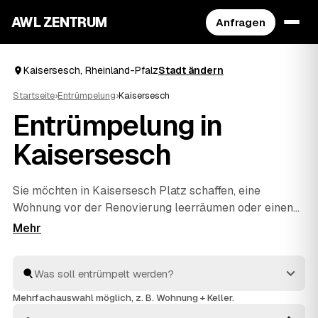
AWL ZENTRUM
Anfragen
Kaisersesch, Rheinland-Pfalz
Stadt ändern
Startseite
›
Entrümpelung
›
Kaisersesch
Entrümpelung in
Kaisersesch
Sie möchten in Kaisersesch Platz schaffen, eine
Wohnung vor der Renovierung leerräumen oder einen
Nachlass auflösen? Beschreiben Sie Ihren Auftrag bei
AWL einmal, und schon erreichen Sie Festpreis-
Angebote von geprüften Entrümplern aus Rheinland-
Pfalz. Vom einzelnen Raum bis zur kompletten
Haushaltsauflösung
wird alles fachgerecht ausgeräumt
Mehrfachauswahl möglich, z. B. Wohnung + Keller.
und entsorgt. Sie behalten die Kosten von Anfang an im