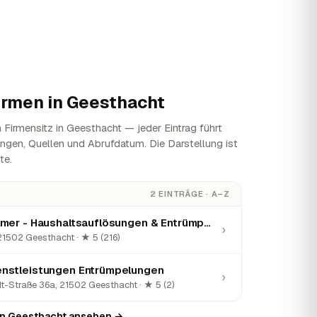
irmen in
Geesthacht
Firmensitz in Geesthacht — jeder Eintrag führt
ungen, Quellen und Abrufdatum. Die Darstellung ist
te.
2 EINTRÄGE · A–Z
Hausservice Behlmer - Haushaltsauflösungen & Entrümpelungen in Geesthacht, Hamburg und Umgebung
›
21502 Geesthacht · ★ 5 (216)
nstleistungen Entrümpelungen
›
-Straße 36a, 21502 Geesthacht · ★ 5 (2)
 in Geesthacht ansehen →