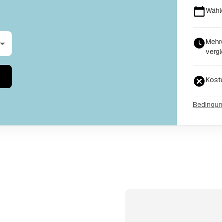
Wähl
Mehr
vergl
Kost
Bedingu