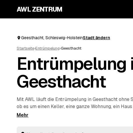
AWL ZENTRUM
Geesthacht, Schleswig-Holstein
Stadt ändern
Startseite
›
Entrümpelung
›
Geesthacht
Entrümpelung 
Geesthacht
Mit AWL läuft die Entrümpelung in Geesthacht ohne S
ob es um einen Keller, eine ganze Wohnung, ein Haus
Wohnung geht, und Sie bekommen dafür mehrere Fes
einmal. Die Anbieter sind geprüft und aus Ihrer Nähe
Lauenburg/ Elbe
und
Schwarzenbek
. So sparen Sie 