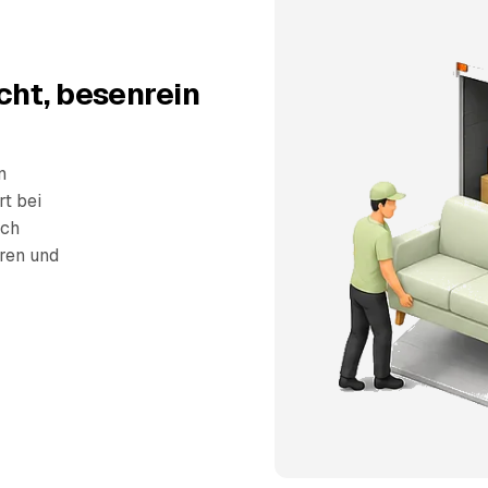
cht, besenrein
n
rt bei
sch
eren und