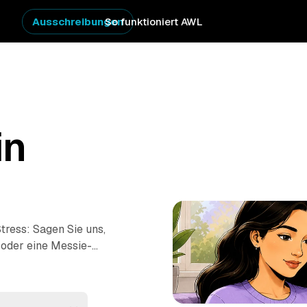
Ausschreibungen
So funktioniert AWL
in
tress: Sagen Sie uns,
 oder eine Messie-
tpreis-Angebote auf
 – von Geesthacht bis
sich das einzelne