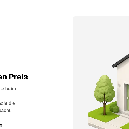
n Preis
die beim
cht die
dacht.
g