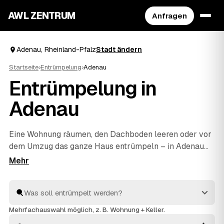
AWL ZENTRUM
Anfragen
Adenau, Rheinland-Pfalz
Stadt ändern
Startseite
›
Entrümpelung
›
Adenau
Entrümpelung in
Adenau
Eine Wohnung räumen, den Dachboden leeren oder vor
dem Umzug das ganze Haus entrümpeln – in Adenau
müssen Sie sich dafür nicht selbst auf die Suche nach
einem Betrieb machen. Über AWL stellen Sie eine
einzige Anfrage und erhalten Festpreis-Angebote von
geprüften Anbietern aus der Umgebung. Egal ob kleiner
Auftrag oder komplette
Haushaltsauflösung
: Sie
Mehrfachauswahl möglich, z. B. Wohnung + Keller.
vergleichen, wählen aus und alles wird fachgerecht