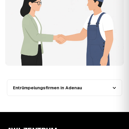
der Entrümpler, den Sie selbst auswählen.
12
Was kostet die Entrümpelung einer normalen
Wohnung in Adenau?
Für eine durchschnittliche Wohnung mit rund 65 m² liegen
die Kosten in Adenau bei etwa 1.840 €, das entspricht im
Schnitt rund 30,4 € je Quadratmeter. Zugänglichkeit
(Etage, Aufzug), Menge und Sperrmüllanteil verschieben
den Preis nach oben oder unten — den genauen
Festpreis nennt Ihnen der Entrümpler nach kurzer
Beschreibung.
13
Werden Entrümpelungen in Adenau in Zukunft
teurer?
Seit 2020 verlief die Preisentwicklung in Adenau steigend
(+9 %), mit dem bisherigen Höchststand im Jahr 2021.
Entrümpelungsfirmen in Adenau
Eine Prognose lässt sich daraus nicht ableiten, aber die
Daten zeigen: Wer frühzeitig anfragt, sichert sich das
aktuelle Preisniveau als Festpreis — unabhängig davon,
wie sich der Markt weiterentwickelt.
14
Warum schwankt der Preis zwischen 520 und
2.870 € in Adenau?