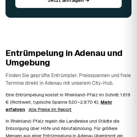
Jetzt anfragen →
Sie vorhandene Wertsachen einfach in der Anfrage an.
06
Ist eine Entrümpelung steuerlich absetzbar?
In vielen Fällen ja: Arbeits-, Fahrt- und
Entsorgungskosten lassen sich als haushaltsnahe
Dienstleistung bzw. Handwerkerleistung anteilig
absetzen, sofern es um einen selbst genutzten Haushalt
geht und Sie die Rechnung per Überweisung begleichen.
Entrümpelung in
Adenau
und
AWL Zentrum vermittelt nur die Entrümpler und ersetzt
keine Steuerberatung — die konkrete Anrechnung klären
Umgebung
Sie mit Ihrem Finanzamt oder Steuerberater.
07
Übernimmt das Sozialamt oder Jobcenter die
Finden Sie geprüfte Entrümpler, Preisspannen und freie
Kosten?
Termine direkt in
Adenau
mit unserem City-Hub.
Im Einzelfall ist das möglich — etwa bei einer
Wohnungsauflösung im Rahmen von Sozialhilfe oder
Eine Entrümpelung kostet in Rheinland-Pfalz im Schnitt 1.619
einem vom Amt veranlassten Umzug. Wichtig: Den Antrag
€ (Richtwert, typische Spanne 520–2.870 €).
Mehr
stellen Sie vor Auftragserteilung beim zuständigen Amt
erfahren
·
Alle Preise im Report
und holen die Kostenübernahme schriftlich ein. AWL
Zentrum vermittelt die Entrümpler, entscheidet aber nicht
In Rheinland-Pfalz regeln die Landkreise und Städte die
über die Kostenübernahme.
Entsorgung über Höfe und Abrufabholung. Für größere
08
Bekomme ich einen Entsorgungsnachweis?
Mengen aus einer Entrümpelung in Adenau übernimmt ein