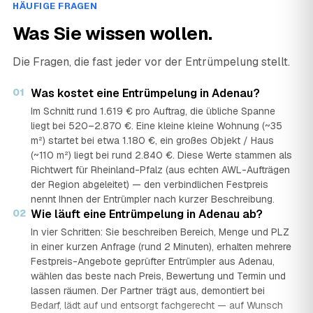
HÄUFIGE FRAGEN
Was Sie wissen wollen.
Die Fragen, die fast jeder vor der Entrümpelung stellt.
01
Was kostet eine Entrümpelung in Adenau?
Im Schnitt rund 1.619 € pro Auftrag, die übliche Spanne
liegt bei 520–2.870 €. Eine kleine kleine Wohnung (~35
m²) startet bei etwa 1.180 €, ein großes Objekt / Haus
(~110 m²) liegt bei rund 2.840 €. Diese Werte stammen als
Richtwert für Rheinland-Pfalz (aus echten AWL-Aufträgen
der Region abgeleitet) — den verbindlichen Festpreis
nennt Ihnen der Entrümpler nach kurzer Beschreibung.
02
Wie läuft eine Entrümpelung in Adenau ab?
In vier Schritten: Sie beschreiben Bereich, Menge und PLZ
in einer kurzen Anfrage (rund 2 Minuten), erhalten mehrere
Festpreis-Angebote geprüfter Entrümpler aus Adenau,
wählen das beste nach Preis, Bewertung und Termin und
lassen räumen. Der Partner trägt aus, demontiert bei
Bedarf, lädt auf und entsorgt fachgerecht — auf Wunsch