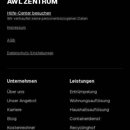
AWL ZENTRUM
Die Spanne ergibt sich vor allem aus Menge und
Zugänglichkeit: Ein einzelner Keller oder Dachboden liegt
eher am unteren Ende, eine voll möblierte Wohnung mit
Hilfe-Center besuchen
Etage ohne Aufzug oder viel Sperrmüll eher am oberen.
Wir verkaufen keine personenbezogenen Daten
Auch anrechenbare Wertgegenstände oder ein hoher
Impressum
Sondermüllanteil verschieben den Endpreis. Den genauen
Betrag für Ihren Fall erfahren Sie erst nach einer kurzen,
AGB
kostenlosen Einschätzung.
Datenschutz-Einstellungen
Unternehmen
Leistungen
Über uns
Entrümpelung
Unser Angebot
Wohnungsauflösung
Karriere
Haushaltsauflösung
Blog
Containerdienst
Kostenrechner
Recyclinghof