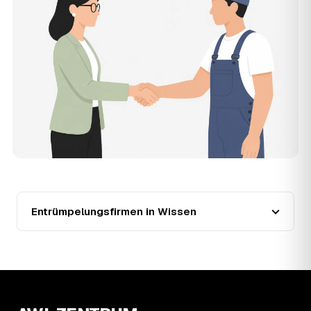
der Entrümpler, den Sie selbst auswählen.
12
Was kostet die Entrümpelung einer normalen
Wohnung in Wissen?
Für eine durchschnittliche Wohnung mit rund 65 m² liegen
die Kosten in Wissen bei etwa 1.840 €, das entspricht im
Schnitt rund 33,7 € je Quadratmeter. Zugänglichkeit
(Etage, Aufzug), Menge und Sperrmüllanteil verschieben
den Preis nach oben oder unten — den genauen
Festpreis nennt Ihnen der Entrümpler nach kurzer
Beschreibung.
13
Werden Entrümpelungen in Wissen in Zukunft
teurer?
Seit 2023 verlief die Preisentwicklung in Wissen fallend
(−15 %), mit dem bisherigen Höchststand im Jahr 2023.
Entrümpelungsfirmen in Wissen
Eine Prognose lässt sich daraus nicht ableiten, aber die
Daten zeigen: Wer frühzeitig anfragt, sichert sich das
aktuelle Preisniveau als Festpreis — unabhängig davon,
wie sich der Markt weiterentwickelt.
14
Warum schwankt der Preis zwischen 670 und
4.050 € in Wissen?