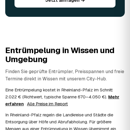
Jetzt anfragen →
Sie vorhandene Wertsachen einfach in der Anfrage an.
06
Ist eine Entrümpelung steuerlich absetzbar?
In vielen Fällen ja: Arbeits-, Fahrt- und
Entsorgungskosten lassen sich als haushaltsnahe
Dienstleistung bzw. Handwerkerleistung anteilig
absetzen, sofern es um einen selbst genutzten Haushalt
geht und Sie die Rechnung per Überweisung begleichen.
Entrümpelung in
Wissen
und
AWL Zentrum vermittelt nur die Entrümpler und ersetzt
keine Steuerberatung — die konkrete Anrechnung klären
Umgebung
Sie mit Ihrem Finanzamt oder Steuerberater.
07
Übernimmt das Sozialamt oder Jobcenter die
Finden Sie geprüfte Entrümpler, Preisspannen und freie
Kosten?
Termine direkt in
Wissen
mit unserem City-Hub.
Im Einzelfall ist das möglich — etwa bei einer
Wohnungsauflösung im Rahmen von Sozialhilfe oder
Eine Entrümpelung kostet in Rheinland-Pfalz im Schnitt
einem vom Amt veranlassten Umzug. Wichtig: Den Antrag
2.022 € (Richtwert, typische Spanne 670–4.050 €).
Mehr
stellen Sie vor Auftragserteilung beim zuständigen Amt
erfahren
·
Alle Preise im Report
und holen die Kostenübernahme schriftlich ein. AWL
Zentrum vermittelt die Entrümpler, entscheidet aber nicht
In Rheinland-Pfalz regeln die Landkreise und Städte die
über die Kostenübernahme.
Entsorgung über Höfe und Abrufabholung. Für größere
08
Bekomme ich einen Entsorgungsnachweis?
Mengen aus einer Entrümpelung in Wissen übernimmt ein