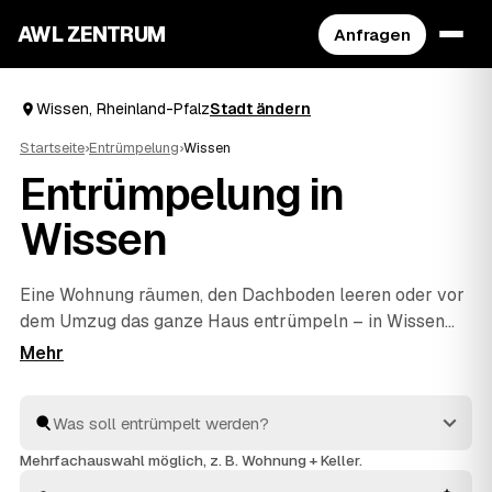
AWL ZENTRUM
Anfragen
Wissen, Rheinland-Pfalz
Stadt ändern
Startseite
›
Entrümpelung
›
Wissen
Entrümpelung in
Wissen
Eine Wohnung räumen, den Dachboden leeren oder vor
dem Umzug das ganze Haus entrümpeln – in Wissen
müssen Sie sich dafür nicht selbst auf die Suche nach
einem Betrieb machen. Über AWL stellen Sie eine
einzige Anfrage und erhalten Festpreis-Angebote von
geprüften Anbietern aus der Umgebung. Egal ob kleiner
Auftrag oder komplette
Haushaltsauflösung
: Sie
Mehrfachauswahl möglich, z. B. Wohnung + Keller.
vergleichen, wählen aus und alles wird fachgerecht