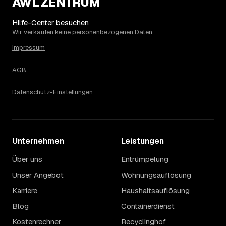
AWL ZENTRUM
Die Spanne ergibt sich vor allem aus Menge und
Zugänglichkeit: Ein einzelner Keller oder Dachboden liegt
eher am unteren Ende, eine voll möblierte Wohnung mit
Hilfe-Center besuchen
Etage ohne Aufzug oder viel Sperrmüll eher am oberen.
Wir verkaufen keine personenbezogenen Daten
Auch anrechenbare Wertgegenstände oder ein hoher
Impressum
Sondermüllanteil verschieben den Endpreis. Den genauen
Betrag für Ihren Fall erfahren Sie erst nach einer kurzen,
AGB
kostenlosen Einschätzung.
Datenschutz-Einstellungen
Unternehmen
Leistungen
Über uns
Entrümpelung
Unser Angebot
Wohnungsauflösung
Karriere
Haushaltsauflösung
Blog
Containerdienst
Kostenrechner
Recyclinghof