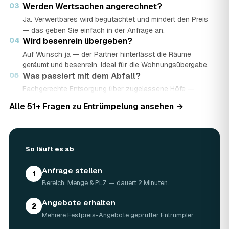
03
Werden Wertsachen angerechnet?
Ja. Verwertbares wird begutachtet und mindert den Preis
— das geben Sie einfach in der Anfrage an.
04
Wird besenrein übergeben?
Auf Wunsch ja — der Partner hinterlässt die Räume
geräumt und besenrein, ideal für die Wohnungsübergabe.
05
Was passiert mit dem Abfall?
Fachgerechte Entsorgung über zugelassene Höfe —
Wertstoffe werden recycelt oder gespendet, mit
Alle 51+ Fragen zu Entrümpelung ansehen →
Nachweis.
06
Ist die Anfrage kostenlos?
Ja, kostenlos und unverbindlich. Sie vergleichen mehrere
Angebote und entscheiden in Ruhe.
So läuft es ab
Anfrage stellen
1
Bereich, Menge & PLZ — dauert 2 Minuten.
Angebote erhalten
2
Mehrere Festpreis-Angebote geprüfter Entrümpler.