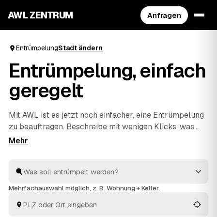
AWL ZENTRUM
Anfragen
Entrümpelung
Stadt ändern
Entrümpelung, einfach
geregelt
Mit AWL ist es jetzt noch einfacher, eine Entrümpelung
zu beauftragen. Beschreibe mit wenigen Klicks, was
raus soll, und erhalte passende Festpreis-Angebote
von geprüften Anbietern aus deiner Region. Ob
Wohnung, Keller, Dachboden oder Haushaltsauflösung
– die Profis räumen schnell aus und entsorgen alles
fachgerecht. So ist dies die praktischste Art, deine
Mehrfachauswahl möglich, z. B. Wohnung + Keller.
nächste Entrümpelung zu organisieren.