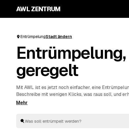
AWL ZENTRUM
Entrümpelung
Stadt ändern
Entrümpelung, 
geregelt
Mit AWL ist es jetzt noch einfacher, eine Entrümpelu
Beschreibe mit wenigen Klicks, was raus soll, und er
Festpreis-Angebote von geprüften Anbietern aus dei
Wohnung, Keller, Dachboden oder Haushaltsauflösung
schnell aus und entsorgen alles fachgerecht. So ist di
deine nächste Entrümpelung zu organisieren.