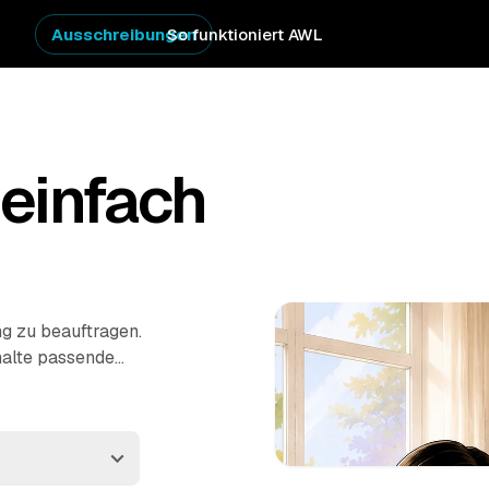
Ausschreibungen
So funktioniert AWL
einfach
ng zu beauftragen.
halte passende
ner Region. Ob
 – die Profis räumen
es die praktischste Art,