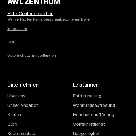
AWL ZENTRUM
Die Spanne ergibt sich vor allem aus Menge und
Zugänglichkeit: Ein einzelner Keller oder Dachboden liegt
eher am unteren Ende, eine voll möblierte Wohnung mit
Hilfe-Center besuchen
Etage ohne Aufzug oder viel Sperrmüll eher am oberen.
Wir verkaufen keine personenbezogenen Daten
Auch anrechenbare Wertgegenstände oder ein hoher
Impressum
Sondermüllanteil verschieben den Endpreis. Den genauen
Betrag für Ihren Fall erfahren Sie erst nach einer kurzen,
AGB
kostenlosen Einschätzung.
Datenschutz-Einstellungen
Unternehmen
Leistungen
Über uns
Entrümpelung
Unser Angebot
Wohnungsauflösung
Karriere
Haushaltsauflösung
Blog
Containerdienst
Kostenrechner
Recyclinghof