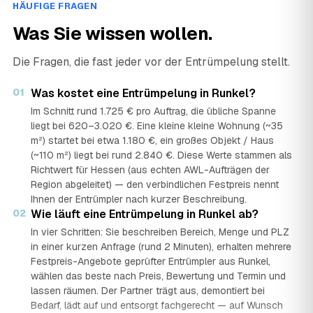
HÄUFIGE FRAGEN
Was Sie wissen wollen.
Die Fragen, die fast jeder vor der Entrümpelung stellt.
01
Was kostet eine Entrümpelung in Runkel?
Im Schnitt rund 1.725 € pro Auftrag, die übliche Spanne
liegt bei 620–3.020 €. Eine kleine kleine Wohnung (~35
m²) startet bei etwa 1.180 €, ein großes Objekt / Haus
(~110 m²) liegt bei rund 2.840 €. Diese Werte stammen als
Richtwert für Hessen (aus echten AWL-Aufträgen der
Region abgeleitet) — den verbindlichen Festpreis nennt
Ihnen der Entrümpler nach kurzer Beschreibung.
02
Wie läuft eine Entrümpelung in Runkel ab?
In vier Schritten: Sie beschreiben Bereich, Menge und PLZ
in einer kurzen Anfrage (rund 2 Minuten), erhalten mehrere
Festpreis-Angebote geprüfter Entrümpler aus Runkel,
wählen das beste nach Preis, Bewertung und Termin und
lassen räumen. Der Partner trägt aus, demontiert bei
Bedarf, lädt auf und entsorgt fachgerecht — auf Wunsch