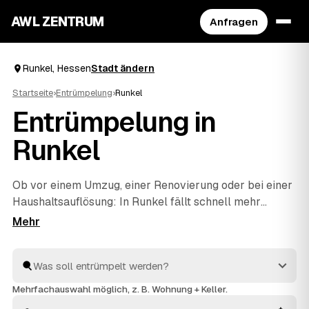
AWL ZENTRUM
Anfragen
Runkel, Hessen
Stadt ändern
Startseite
›
Entrümpelung
›
Runkel
Entrümpelung in
Runkel
Ob vor einem Umzug, einer Renovierung oder bei einer
Haushaltsauflösung
: In Runkel fällt schnell mehr
Hausrat an, als man allein wegbekommt. Über AWL
geben Sie mit wenigen Klicks an, was entrümpelt
werden soll, und erhalten passende Festpreis-
Angebote von geprüften Betrieben rund um Runkel bis
Limburg a.d. Lahn
und
Weilburg
. So finden Sie ohne
Mehrfachauswahl möglich, z. B. Wohnung + Keller.
langes Suchen den richtigen Partner und müssen keine