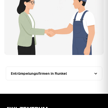
der Entrümpler, den Sie selbst auswählen.
12
Was kostet die Entrümpelung einer normalen
Wohnung in Runkel?
Für eine durchschnittliche Wohnung mit rund 65 m² liegen
die Kosten in Runkel bei etwa 1.840 €, das entspricht im
Schnitt rund 32,8 € je Quadratmeter. Zugänglichkeit
(Etage, Aufzug), Menge und Sperrmüllanteil verschieben
den Preis nach oben oder unten — den genauen
Festpreis nennt Ihnen der Entrümpler nach kurzer
Beschreibung.
13
Werden Entrümpelungen in Runkel in Zukunft
teurer?
Seit 2020 verlief die Preisentwicklung in Runkel steigend
(+34 %), mit dem bisherigen Höchststand im Jahr 2022.
Entrümpelungsfirmen in Runkel
Eine Prognose lässt sich daraus nicht ableiten, aber die
Daten zeigen: Wer frühzeitig anfragt, sichert sich das
aktuelle Preisniveau als Festpreis — unabhängig davon,
wie sich der Markt weiterentwickelt.
14
Warum schwankt der Preis zwischen 620 und
3.020 € in Runkel?