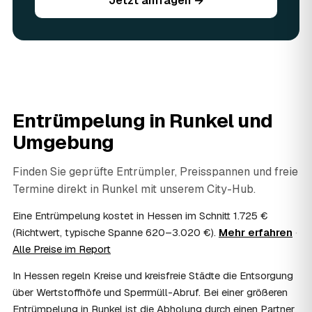
Jetzt anfragen →
Sie vorhandene Wertsachen einfach in der Anfrage an.
06
Ist eine Entrümpelung steuerlich absetzbar?
In vielen Fällen ja: Arbeits-, Fahrt- und
Entsorgungskosten lassen sich als haushaltsnahe
Dienstleistung bzw. Handwerkerleistung anteilig
absetzen, sofern es um einen selbst genutzten Haushalt
geht und Sie die Rechnung per Überweisung begleichen.
Entrümpelung in
Runkel
und
AWL Zentrum vermittelt nur die Entrümpler und ersetzt
keine Steuerberatung — die konkrete Anrechnung klären
Umgebung
Sie mit Ihrem Finanzamt oder Steuerberater.
07
Übernimmt das Sozialamt oder Jobcenter die
Finden Sie geprüfte Entrümpler, Preisspannen und freie
Kosten?
Termine direkt in
Runkel
mit unserem City-Hub.
Im Einzelfall ist das möglich — etwa bei einer
Wohnungsauflösung im Rahmen von Sozialhilfe oder
Eine Entrümpelung kostet in Hessen im Schnitt 1.725 €
einem vom Amt veranlassten Umzug. Wichtig: Den Antrag
(Richtwert, typische Spanne 620–3.020 €).
Mehr erfahren
·
stellen Sie vor Auftragserteilung beim zuständigen Amt
Alle Preise im Report
und holen die Kostenübernahme schriftlich ein. AWL
Zentrum vermittelt die Entrümpler, entscheidet aber nicht
In Hessen regeln Kreise und kreisfreie Städte die Entsorgung
über die Kostenübernahme.
über Wertstoffhöfe und Sperrmüll-Abruf. Bei einer größeren
08
Bekomme ich einen Entsorgungsnachweis?
Entrümpelung in Runkel ist die Abholung durch einen Partner