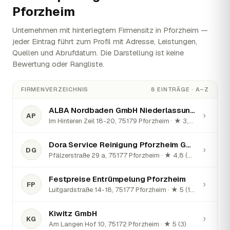
Pforzheim
Unternehmen mit hinterlegtem Firmensitz in Pforzheim —
jeder Eintrag führt zum Profil mit Adresse, Leistungen,
Quellen und Abrufdatum. Die Darstellung ist keine
Bewertung oder Rangliste.
FIRMENVERZEICHNIS
8 EINTRÄGE · A–Z
ALBA Nordbaden GmbH Niederlassung Pforzheim
›
AP
Im Hinteren Zeil 18-20, 75179 Pforzheim · ★ 3,8 (25)
Dora Service Reinigung Pforzheim GmbH
›
DG
Pfälzerstraße 29 a, 75177 Pforzheim · ★ 4,8 (80)
Festpreise Entrümpelung Pforzheim
›
FP
Luitgardstraße 14-18, 75177 Pforzheim · ★ 5 (18)
Kiwitz GmbH
›
KG
Am Langen Hof 10, 75172 Pforzheim · ★ 5 (3)