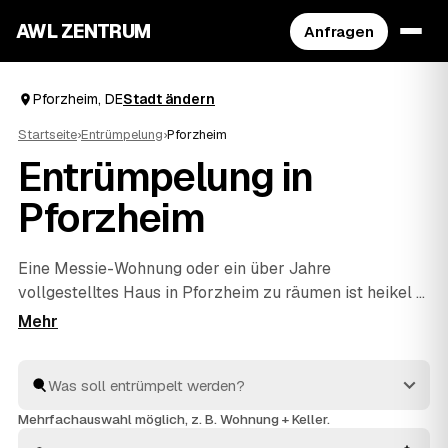
AWL ZENTRUM
Anfragen
Pforzheim, DE
Stadt ändern
Startseite
›
Entrümpelung
›
Pforzheim
Entrümpelung in
Pforzheim
Eine Messie-Wohnung oder ein über Jahre
vollgestelltes Haus in Pforzheim zu räumen ist heikel –
und genau dafür gibt es geprüfte Profis. Über AWL
schildern Sie diskret, worum es geht, und erhalten
mehrere Festpreis-Angebote, ohne die Sache jedem
Betrieb einzeln erklären zu müssen. Die Anbieter aus
Ihrer Region räumen aus und entsorgen fachgerecht. Sie
Mehrfachauswahl möglich, z. B. Wohnung + Keller.
vergleichen in Ruhe und entscheiden, wem Sie den