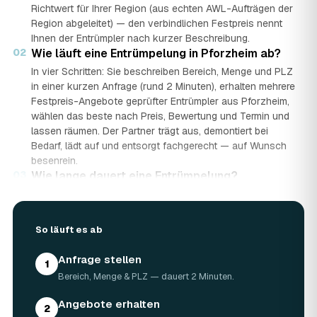
Richtwert für Ihrer Region (aus echten AWL-Aufträgen der
Region abgeleitet) — den verbindlichen Festpreis nennt
Ihnen der Entrümpler nach kurzer Beschreibung.
02
Wie läuft eine Entrümpelung in Pforzheim ab?
In vier Schritten: Sie beschreiben Bereich, Menge und PLZ
in einer kurzen Anfrage (rund 2 Minuten), erhalten mehrere
Festpreis-Angebote geprüfter Entrümpler aus Pforzheim,
wählen das beste nach Preis, Bewertung und Termin und
lassen räumen. Der Partner trägt aus, demontiert bei
Bedarf, lädt auf und entsorgt fachgerecht — auf Wunsch
besenrein.
03
Wie lange dauert eine Entrümpelung?
Das hängt von der Größe ab: Ein Keller oder einzelner
Raum ist oft an einem halben bis ganzen Tag geräumt,
eine komplette Wohnung oder ein Haus in Pforzheim kann
So läuft es ab
ein bis zwei Tage dauern. Einen Termin gibt es häufig
schon innerhalb weniger Tage, bei akuten Fällen wie einer
Anfrage stellen
1
Messie-Wohnung auch kurzfristig.
Bereich, Menge & PLZ — dauert 2 Minuten.
04
Welche Gegenstände werden bei der
Entrümpelung entsorgt?
Angebote erhalten
2
Mitgenommen wird praktisch der gesamte Hausrat: Möbel,