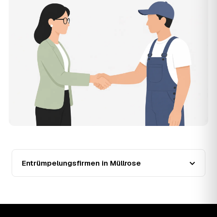
muss, und erhalten mehrere Festpreis-Angebote geprüfter
Entrümpler aus Müllrose zum Vergleichen. Bezahlt wird nur
der Entrümpler, den Sie selbst auswählen.
12
Was kostet die Entrümpelung einer normalen
Wohnung in Müllrose?
Für eine durchschnittliche Wohnung mit rund 65 m² liegen
die Kosten in Müllrose bei etwa 1.840 €, das entspricht im
Schnitt rund 30,2 € je Quadratmeter. Zugänglichkeit
(Etage, Aufzug), Menge und Sperrmüllanteil verschieben
den Preis nach oben oder unten — den genauen
Festpreis nennt Ihnen der Entrümpler nach kurzer
Beschreibung.
13
Werden Entrümpelungen in Müllrose in Zukunft
teurer?
Seit 2020 verlief die Preisentwicklung in Müllrose fallend
(−23 %), mit dem bisherigen Höchststand im Jahr 2020.
Entrümpelungsfirmen in Müllrose
Eine Prognose lässt sich daraus nicht ableiten, aber die
Daten zeigen: Wer frühzeitig anfragt, sichert sich das
aktuelle Preisniveau als Festpreis — unabhängig davon,
wie sich der Markt weiterentwickelt.
14
Warum schwankt der Preis zwischen 750 und