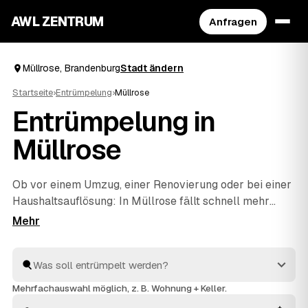
AWL ZENTRUM
Anfragen
Müllrose, Brandenburg
Stadt ändern
Startseite
›
Entrümpelung
›
Müllrose
Entrümpelung in
Müllrose
Ob vor einem Umzug, einer Renovierung oder bei einer
Haushaltsauflösung
: In Müllrose fällt schnell mehr
Hausrat an, als man allein wegbekommt. Über AWL
geben Sie mit wenigen Klicks an, was entrümpelt
werden soll, und erhalten passende Festpreis-
Angebote von geprüften Betrieben rund um Müllrose
bis
Frankfurt
und
Eisenhüttenstadt
. So finden Sie ohne
Mehrfachauswahl möglich, z. B. Wohnung + Keller.
langes Suchen den richtigen Partner und müssen keine