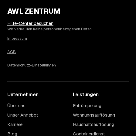
2.670 € in Müllrose?
AWL ZENTRUM
Die Spanne ergibt sich vor allem aus Menge und
Zugänglichkeit: Ein einzelner Keller oder Dachboden liegt
eher am unteren Ende, eine voll möblierte Wohnung mit
Hilfe-Center besuchen
Etage ohne Aufzug oder viel Sperrmüll eher am oberen.
Wir verkaufen keine personenbezogenen Daten
Auch anrechenbare Wertgegenstände oder ein hoher
Impressum
Sondermüllanteil verschieben den Endpreis. Den genauen
Betrag für Ihren Fall erfahren Sie erst nach einer kurzen,
AGB
kostenlosen Einschätzung.
Datenschutz-Einstellungen
Unternehmen
Leistungen
Über uns
Entrümpelung
Unser Angebot
Wohnungsauflösung
Karriere
Haushaltsauflösung
Blog
Containerdienst