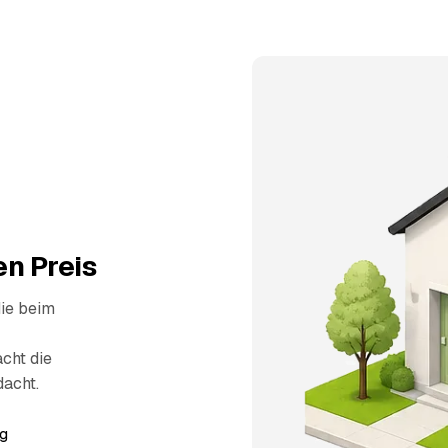
n Preis
die beim
cht die
dacht.
g