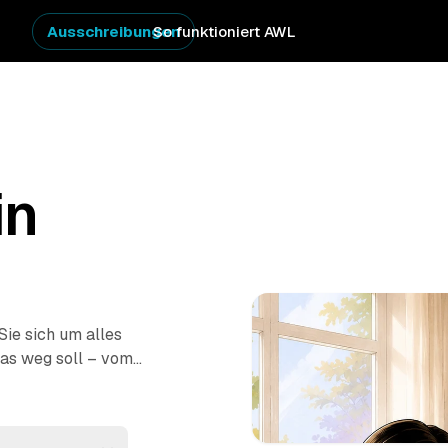
Ausschreibungen
So funktioniert AWL
in
Sie sich um alles
as weg soll – vom
ung
–, dann melden
ndlichen Festpreisen.
 vor Ort: ausräumen,