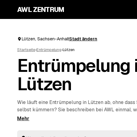
AWL ZENTRUM
Lützen, Sachsen-Anhalt
Stadt ändern
Startseite
›
Entrümpelung
›
Lützen
Entrümpelung 
Lützen
Wie läuft eine Entrümpelung in Lützen ab, ohne dass 
selbst kümmern? Sie beschreiben bei AWL einmal, w
einzelnen Keller bis zur kompletten
Haushaltsauflös
sich geprüfte Anbieter aus Sachsen-Anhalt mit verbi
Sie wählen das beste Angebot aus, der Rest passiert