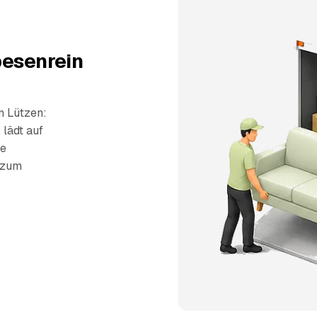
besenrein
n Lützen:
 lädt auf
ie
s zum