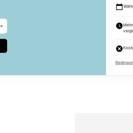
Wähl
Mehr
vergl
Kost
Bedingu