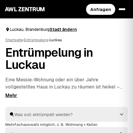
AWL ZENTRUM
Anfragen
Luckau, Brandenburg
Stadt ändern
Startseite
›
Entrümpelung
›
Luckau
Entrümpelung in
Luckau
Eine Messie-Wohnung oder ein über Jahre
vollgestelltes Haus in Luckau zu räumen ist heikel –
und genau dafür gibt es geprüfte Profis. Über AWL
schildern Sie diskret, worum es geht, und erhalten
mehrere Festpreis-Angebote, ohne die Sache jedem
Betrieb einzeln erklären zu müssen. Die Anbieter aus
Ihrer Region räumen aus und entsorgen fachgerecht. Sie
Mehrfachauswahl möglich, z. B. Wohnung + Keller.
vergleichen in Ruhe und entscheiden, wem Sie den