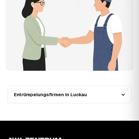
der Entrümpler, den Sie selbst auswählen.
12
Was kostet die Entrümpelung einer normalen
Wohnung in Luckau?
Für eine durchschnittliche Wohnung mit rund 65 m² liegen
die Kosten in Luckau bei etwa 1.840 €, das entspricht im
Schnitt rund 30,2 € je Quadratmeter. Zugänglichkeit
(Etage, Aufzug), Menge und Sperrmüllanteil verschieben
den Preis nach oben oder unten — den genauen
Festpreis nennt Ihnen der Entrümpler nach kurzer
Beschreibung.
13
Werden Entrümpelungen in Luckau in Zukunft
teurer?
Seit 2020 verlief die Preisentwicklung in Luckau fallend
(−23 %), mit dem bisherigen Höchststand im Jahr 2020.
Entrümpelungsfirmen in Luckau
Eine Prognose lässt sich daraus nicht ableiten, aber die
Daten zeigen: Wer frühzeitig anfragt, sichert sich das
aktuelle Preisniveau als Festpreis — unabhängig davon,
wie sich der Markt weiterentwickelt.
14
Warum schwankt der Preis zwischen 750 und
2.670 € in Luckau?