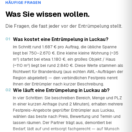
HÄUFIGE FRAGEN
Was Sie wissen wollen.
Die Fragen, die fast jeder vor der Entrümpelung stellt.
01
Was kostet eine Entrümpelung in Luckau?
Im Schnitt rund 1.687 € pro Auftrag, die übliche Spanne
liegt bei 750–2.670 €. Eine kleine kleine Wohnung (~35
m²) startet bei etwa 1.180 €, ein großes Objekt / Haus
(~110 m²) liegt bei rund 2.840 €. Diese Werte stammen als
Richtwert für Brandenburg (aus echten AWL-Aufträgen der
Region abgeleitet) — den verbindlichen Festpreis nennt
Ihnen der Entrümpler nach kurzer Beschreibung.
02
Wie läuft eine Entrümpelung in Luckau ab?
In vier Schritten: Sie beschreiben Bereich, Menge und PLZ
in einer kurzen Anfrage (rund 2 Minuten), erhalten mehrere
Festpreis-Angebote geprüfter Entrümpler aus Luckau,
wählen das beste nach Preis, Bewertung und Termin und
lassen räumen. Der Partner trägt aus, demontiert bei
Bedarf, lädt auf und entsorgt fachgerecht — auf Wunsch