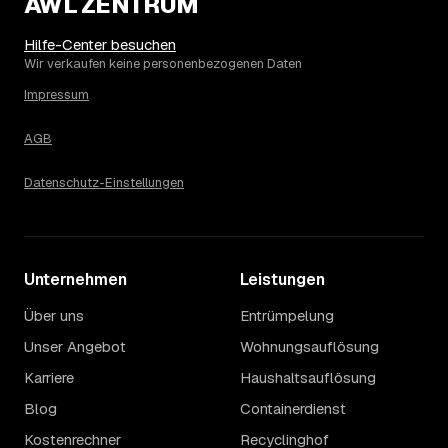
AWL ZENTRUM
Die Spanne ergibt sich vor allem aus Menge und
Zugänglichkeit: Ein einzelner Keller oder Dachboden liegt
eher am unteren Ende, eine voll möblierte Wohnung mit
Hilfe-Center besuchen
Etage ohne Aufzug oder viel Sperrmüll eher am oberen.
Wir verkaufen keine personenbezogenen Daten
Auch anrechenbare Wertgegenstände oder ein hoher
Impressum
Sondermüllanteil verschieben den Endpreis. Den genauen
Betrag für Ihren Fall erfahren Sie erst nach einer kurzen,
AGB
kostenlosen Einschätzung.
Datenschutz-Einstellungen
Unternehmen
Leistungen
Über uns
Entrümpelung
Unser Angebot
Wohnungsauflösung
Karriere
Haushaltsauflösung
Blog
Containerdienst
Kostenrechner
Recyclinghof