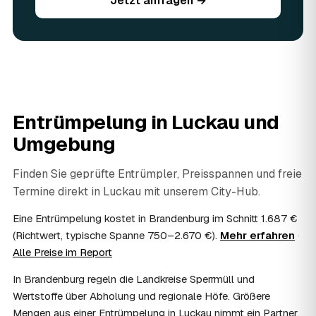
Jetzt anfragen →
Sie vorhandene Wertsachen einfach in der Anfrage an.
06
Ist eine Entrümpelung steuerlich absetzbar?
In vielen Fällen ja: Arbeits-, Fahrt- und
Entsorgungskosten lassen sich als haushaltsnahe
Dienstleistung bzw. Handwerkerleistung anteilig
absetzen, sofern es um einen selbst genutzten Haushalt
geht und Sie die Rechnung per Überweisung begleichen.
Entrümpelung in
Luckau
und
AWL Zentrum vermittelt nur die Entrümpler und ersetzt
keine Steuerberatung — die konkrete Anrechnung klären
Umgebung
Sie mit Ihrem Finanzamt oder Steuerberater.
07
Übernimmt das Sozialamt oder Jobcenter die
Finden Sie geprüfte Entrümpler, Preisspannen und freie
Kosten?
Termine direkt in
Luckau
mit unserem City-Hub.
Im Einzelfall ist das möglich — etwa bei einer
Wohnungsauflösung im Rahmen von Sozialhilfe oder
Eine Entrümpelung kostet in Brandenburg im Schnitt 1.687 €
einem vom Amt veranlassten Umzug. Wichtig: Den Antrag
(Richtwert, typische Spanne 750–2.670 €).
Mehr erfahren
·
stellen Sie vor Auftragserteilung beim zuständigen Amt
Alle Preise im Report
und holen die Kostenübernahme schriftlich ein. AWL
Zentrum vermittelt die Entrümpler, entscheidet aber nicht
In Brandenburg regeln die Landkreise Sperrmüll und
über die Kostenübernahme.
Wertstoffe über Abholung und regionale Höfe. Größere
08
Bekomme ich einen Entsorgungsnachweis?
Mengen aus einer Entrümpelung in Luckau nimmt ein Partner