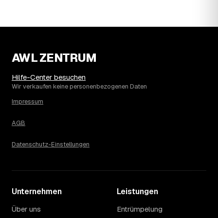
Die Spanne ergibt sich vor allem aus Menge und
Zugänglichkeit: Ein einzelner Keller oder Dachboden liegt
eher am unteren Ende, eine voll möblierte Wohnung mit
Etage ohne Aufzug oder viel Sperrmüll eher am oberen.
Auch anrechenbare Wertgegenstände oder ein hoher
AWL ZENTRUM
Sondermüllanteil verschieben den Endpreis. Den genauen
Betrag für Ihren Fall erfahren Sie erst nach einer kurzen,
Hilfe-Center besuchen
kostenlosen Einschätzung.
Wir verkaufen keine personenbezogenen Daten
Impressum
AGB
Datenschutz-Einstellungen
Unternehmen
Leistungen
Über uns
Entrümpelung