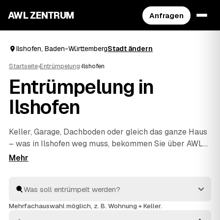
AWL ZENTRUM
Anfragen
Ilshofen, Baden-Württemberg
Stadt ändern
Startseite
›
Entrümpelung
›
Ilshofen
Entrümpelung in
Ilshofen
Keller, Garage, Dachboden oder gleich das ganze Haus
– was in Ilshofen weg muss, bekommen Sie über AWL
unkompliziert geregelt. Sie schildern einmal den
Umfang, und mehrere geprüfte Anbieter aus der Region
melden sich mit einem festen Preis zurück. Auch eine
Messie-Wohnung oder eine Entrümpelung vor dem
Verkauf ist dabei kein Problem. Sie vergleichen die
Mehrfachauswahl möglich, z. B. Wohnung + Keller.
Angebote und beauftragen erst, wenn alles passt.