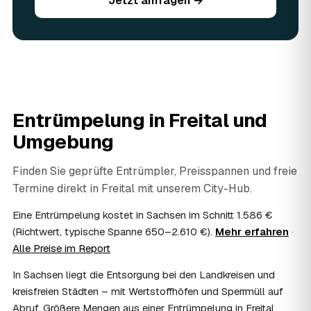
Jetzt anfragen →
Sie vorhandene Wertsachen einfach in der Anfrage an.
06
Ist eine Entrümpelung steuerlich absetzbar?
In vielen Fällen ja: Arbeits-, Fahrt- und
Entsorgungskosten lassen sich als haushaltsnahe
Dienstleistung bzw. Handwerkerleistung anteilig
absetzen, sofern es um einen selbst genutzten Haushalt
geht und Sie die Rechnung per Überweisung begleichen.
Entrümpelung in
Freital
und
AWL Zentrum vermittelt nur die Entrümpler und ersetzt
keine Steuerberatung — die konkrete Anrechnung klären
Umgebung
Sie mit Ihrem Finanzamt oder Steuerberater.
07
Übernimmt das Sozialamt oder Jobcenter die
Finden Sie geprüfte Entrümpler, Preisspannen und freie
Kosten?
Termine direkt in
Freital
mit unserem City-Hub.
Im Einzelfall ist das möglich — etwa bei einer
Wohnungsauflösung im Rahmen von Sozialhilfe oder
Eine Entrümpelung kostet in Sachsen im Schnitt 1.586 €
einem vom Amt veranlassten Umzug. Wichtig: Den Antrag
(Richtwert, typische Spanne 650–2.610 €).
Mehr erfahren
·
stellen Sie vor Auftragserteilung beim zuständigen Amt
Alle Preise im Report
und holen die Kostenübernahme schriftlich ein. AWL
Zentrum vermittelt die Entrümpler, entscheidet aber nicht
In Sachsen liegt die Entsorgung bei den Landkreisen und
über die Kostenübernahme.
kreisfreien Städten – mit Wertstoffhöfen und Sperrmüll auf
08
Bekomme ich einen Entsorgungsnachweis?
Abruf. Größere Mengen aus einer Entrümpelung in Freital