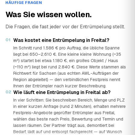
HÄUFIGE FRAGEN
Was Sie wissen wollen.
Die Fragen, die fast jeder vor der Entrümpelung stellt.
01
Was kostet eine Entrümpelung in Freital?
Im Schnitt rund 1.586 € pro Auftrag, die übliche Spanne
liegt bei 650–2.610 €. Eine kleine kleine Wohnung (~35
m²) startet bei etwa 1.180 €, ein großes Objekt / Haus
(~110 m²) liegt bei rund 2.840 €. Diese Werte stammen als
Richtwert für Sachsen (aus echten AWL-Aufträgen der
Region abgeleitet) — den verbindlichen Festpreis nennt
Ihnen der Entrümpler nach kurzer Beschreibung.
02
Wie läuft eine Entrümpelung in Freital ab?
In vier Schritten: Sie beschreiben Bereich, Menge und PLZ
in einer kurzen Anfrage (rund 2 Minuten), erhalten mehrere
Festpreis-Angebote geprüfter Entrümpler aus Freital,
wählen das beste nach Preis, Bewertung und Termin und
lassen räumen. Der Partner trägt aus, demontiert bei
Bedarf, lädt auf und entsorgt fachgerecht — auf Wunsch