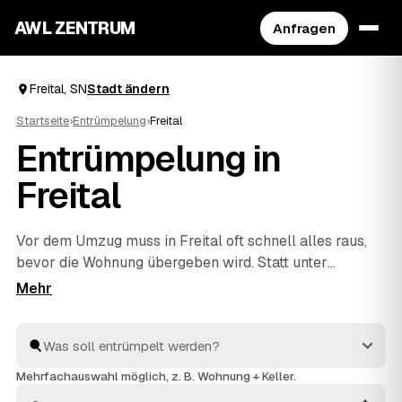
AWL ZENTRUM
Anfragen
Freital, SN
Stadt ändern
Startseite
›
Entrümpelung
›
Freital
Entrümpelung in
Freital
Vor dem Umzug muss in Freital oft schnell alles raus,
bevor die Wohnung übergeben wird. Statt unter
Zeitdruck den erstbesten Betrieb zu nehmen, stellen
Sie über AWL eine Anfrage und bekommen Festpreis-
Angebote geprüfter Entrümpler aus Freital bis
Dresden
und
Freiberg
. So vergleichen Sie Preise und Termine,
auch wenn es eilig ist. Die Profis kümmern sich ums
Mehrfachauswahl möglich, z. B. Wohnung + Keller.
Ausräumen und die fachgerechte Entsorgung.