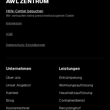
AWL ZENTRUM
Die Spanne ergibt sich vor allem aus Menge und
Zugänglichkeit: Ein einzelner Keller oder Dachboden liegt
eher am unteren Ende, eine voll möblierte Wohnung mit
Hilfe-Center besuchen
Etage ohne Aufzug oder viel Sperrmüll eher am oberen.
Wir verkaufen keine personenbezogenen Daten
Auch anrechenbare Wertgegenstände oder ein hoher
Impressum
Sondermüllanteil verschieben den Endpreis. Den genauen
Betrag für Ihren Fall erfahren Sie erst nach einer kurzen,
AGB
kostenlosen Einschätzung.
Datenschutz-Einstellungen
Unternehmen
Leistungen
Über uns
Entrümpelung
Unser Angebot
Wohnungsauflösung
Karriere
Haushaltsauflösung
Blog
Containerdienst
Kostenrechner
Recyclinghof