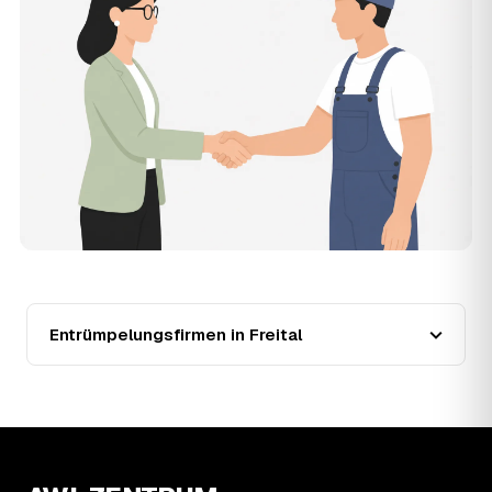
der Entrümpler, den Sie selbst auswählen.
12
Was kostet die Entrümpelung einer normalen
Wohnung in Freital?
Für eine durchschnittliche Wohnung mit rund 65 m² liegen
die Kosten in Freital bei etwa 1.840 €, das entspricht im
Schnitt rund 31,2 € je Quadratmeter. Zugänglichkeit
(Etage, Aufzug), Menge und Sperrmüllanteil verschieben
den Preis nach oben oder unten — den genauen
Festpreis nennt Ihnen der Entrümpler nach kurzer
Beschreibung.
13
Werden Entrümpelungen in Freital in Zukunft
teurer?
Seit 2020 verlief die Preisentwicklung in Freital stabil (±3
%), mit dem bisherigen Höchststand im Jahr 2020. Eine
Entrümpelungsfirmen in Freital
Prognose lässt sich daraus nicht ableiten, aber die Daten
zeigen: Wer frühzeitig anfragt, sichert sich das aktuelle
Preisniveau als Festpreis — unabhängig davon, wie sich
der Markt weiterentwickelt.
14
Warum schwankt der Preis zwischen 650 und
2.610 € in Freital?