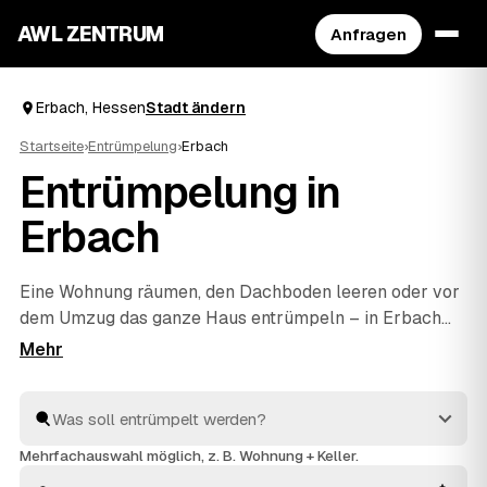
AWL ZENTRUM
Anfragen
Erbach, Hessen
Stadt ändern
Startseite
›
Entrümpelung
›
Erbach
Entrümpelung in
Erbach
Eine Wohnung räumen, den Dachboden leeren oder vor
dem Umzug das ganze Haus entrümpeln – in Erbach
müssen Sie sich dafür nicht selbst auf die Suche nach
einem Betrieb machen. Über AWL stellen Sie eine
einzige Anfrage und erhalten Festpreis-Angebote von
geprüften Anbietern aus der Umgebung. Egal ob kleiner
Auftrag oder komplette
Haushaltsauflösung
: Sie
Mehrfachauswahl möglich, z. B. Wohnung + Keller.
vergleichen, wählen aus und alles wird fachgerecht