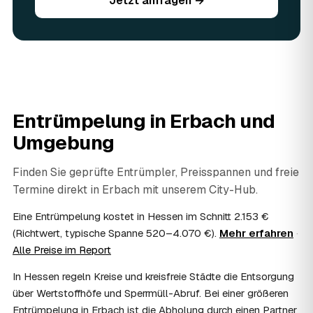
Jetzt anfragen →
Sie vorhandene Wertsachen einfach in der Anfrage an.
06
Ist eine Entrümpelung steuerlich absetzbar?
In vielen Fällen ja: Arbeits-, Fahrt- und
Entsorgungskosten lassen sich als haushaltsnahe
Dienstleistung bzw. Handwerkerleistung anteilig
absetzen, sofern es um einen selbst genutzten Haushalt
geht und Sie die Rechnung per Überweisung begleichen.
Entrümpelung in
Erbach
und
AWL Zentrum vermittelt nur die Entrümpler und ersetzt
keine Steuerberatung — die konkrete Anrechnung klären
Umgebung
Sie mit Ihrem Finanzamt oder Steuerberater.
07
Übernimmt das Sozialamt oder Jobcenter die
Finden Sie geprüfte Entrümpler, Preisspannen und freie
Kosten?
Termine direkt in
Erbach
mit unserem City-Hub.
Im Einzelfall ist das möglich — etwa bei einer
Wohnungsauflösung im Rahmen von Sozialhilfe oder
Eine Entrümpelung kostet in Hessen im Schnitt 2.153 €
einem vom Amt veranlassten Umzug. Wichtig: Den Antrag
(Richtwert, typische Spanne 520–4.070 €).
Mehr erfahren
·
stellen Sie vor Auftragserteilung beim zuständigen Amt
Alle Preise im Report
und holen die Kostenübernahme schriftlich ein. AWL
Zentrum vermittelt die Entrümpler, entscheidet aber nicht
In Hessen regeln Kreise und kreisfreie Städte die Entsorgung
über die Kostenübernahme.
über Wertstoffhöfe und Sperrmüll-Abruf. Bei einer größeren
08
Bekomme ich einen Entsorgungsnachweis?
Entrümpelung in Erbach ist die Abholung durch einen Partner