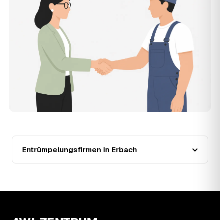
der Entrümpler, den Sie selbst auswählen.
12
Was kostet die Entrümpelung einer normalen
Wohnung in Erbach?
Für eine durchschnittliche Wohnung mit rund 65 m² liegen
die Kosten in Erbach bei etwa 1.840 €, das entspricht im
Schnitt rund 36,4 € je Quadratmeter. Zugänglichkeit
(Etage, Aufzug), Menge und Sperrmüllanteil verschieben
den Preis nach oben oder unten — den genauen
Festpreis nennt Ihnen der Entrümpler nach kurzer
Beschreibung.
13
Werden Entrümpelungen in Erbach in Zukunft
teurer?
Seit 2021 verlief die Preisentwicklung in Erbach fallend
(−43 %), mit dem bisherigen Höchststand im Jahr 2021.
Entrümpelungsfirmen in Erbach
Eine Prognose lässt sich daraus nicht ableiten, aber die
Daten zeigen: Wer frühzeitig anfragt, sichert sich das
aktuelle Preisniveau als Festpreis — unabhängig davon,
wie sich der Markt weiterentwickelt.
14
Warum schwankt der Preis zwischen 520 und
4.070 € in Erbach?