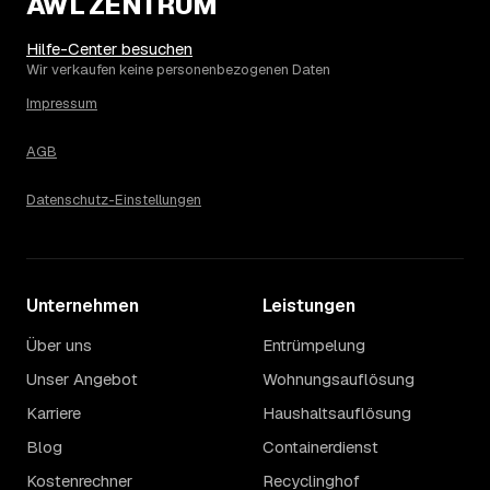
AWL ZENTRUM
Die Spanne ergibt sich vor allem aus Menge und
Zugänglichkeit: Ein einzelner Keller oder Dachboden liegt
eher am unteren Ende, eine voll möblierte Wohnung mit
Hilfe-Center besuchen
Etage ohne Aufzug oder viel Sperrmüll eher am oberen.
Wir verkaufen keine personenbezogenen Daten
Auch anrechenbare Wertgegenstände oder ein hoher
Impressum
Sondermüllanteil verschieben den Endpreis. Den genauen
Betrag für Ihren Fall erfahren Sie erst nach einer kurzen,
AGB
kostenlosen Einschätzung.
Datenschutz-Einstellungen
Unternehmen
Leistungen
Über uns
Entrümpelung
Unser Angebot
Wohnungsauflösung
Karriere
Haushaltsauflösung
Blog
Containerdienst
Kostenrechner
Recyclinghof