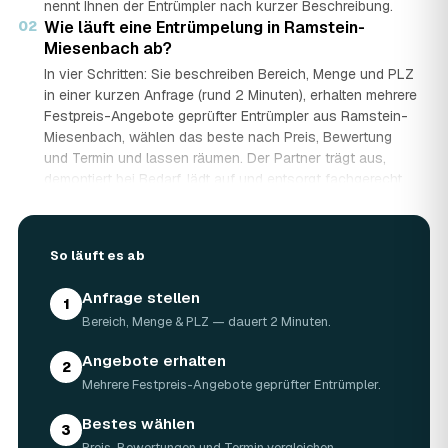
nennt Ihnen der Entrümpler nach kurzer Beschreibung.
02
Wie läuft eine Entrümpelung in Ramstein-
Miesenbach ab?
In vier Schritten: Sie beschreiben Bereich, Menge und PLZ
in einer kurzen Anfrage (rund 2 Minuten), erhalten mehrere
Festpreis-Angebote geprüfter Entrümpler aus Ramstein-
Miesenbach, wählen das beste nach Preis, Bewertung
und Termin und lassen räumen. Der Partner trägt aus,
demontiert bei Bedarf, lädt auf und entsorgt fachgerecht
— auf Wunsch besenrein.
03
Wie lange dauert eine Entrümpelung?
Das hängt von der Größe ab: Ein Keller oder einzelner
So läuft es ab
Raum ist oft an einem halben bis ganzen Tag geräumt,
eine komplette Wohnung oder ein Haus in Ramstein-
Anfrage stellen
1
Miesenbach kann ein bis zwei Tage dauern. Einen Termin
Bereich, Menge & PLZ — dauert 2 Minuten.
gibt es häufig schon innerhalb weniger Tage, bei akuten
Fällen wie einer Messie-Wohnung auch kurzfristig.
Angebote erhalten
2
04
Welche Gegenstände werden bei der
Mehrere Festpreis-Angebote geprüfter Entrümpler.
Entrümpelung entsorgt?
Mitgenommen wird praktisch der gesamte Hausrat: Möbel,
Bestes wählen
3
Elektrogeräte, Teppiche, Kleidung, Kartons, Sperrmüll
Preis, Bewertungen und Termin vergleichen.