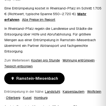
Kosten?
Eine Entrümpelung kostet in Rheinland-Pfalz im Schnitt 1.705
Im Einzelfall ist das möglich — etwa bei einer
€ (Richtwert, typische Spanne 550–2.720 €).
Mehr
Wohnungsauflösung im Rahmen von Sozialhilfe oder
erfahren
·
Alle Preise im Report
einem vom Amt veranlassten Umzug. Wichtig: Den Antrag
stellen Sie vor Auftragserteilung beim zuständigen Amt
In Rheinland-Pfalz regeln die Landkreise und Städte die
und holen die Kostenübernahme schriftlich ein. AWL
Entsorgung über Höfe und Abrufabholung. Für größere
Zentrum vermittelt die Entrümpler, entscheidet aber nicht
Mengen aus einer Entrümpelung in Ramstein-Miesenbach
über die Kostenübernahme.
08
Bekomme ich einen Entsorgungsnachweis?
übernimmt ein Partner Abtransport und fachgerechte
Entsorgung.
Ja. Die Partner entsorgen über zugelassene Höfe und
stellen auf Wunsch einen Entsorgungsnachweis aus —
Zum Weiterlesen:
Kosten pro Stunde
·
Wohnung entrümpeln
·
wichtig zum Beispiel für Vermieter, Nachlassverwaltung
oder die eigene Dokumentation.
Teppich entsorgen
09
Muss ich bei der Entrümpelung anwesend sein?
Nicht zwingend. Viele Kunden in Ramstein-Miesenbach
Ramstein-Miesenbach
sind nur zur Übergabe und zum Abschluss vor Ort; den
genauen Ablauf — etwa die Schlüsselübergabe —
Entrümpelung in der Nähe:
Landstuhl
·
Kaiserslautern
·
Wolfstein
stimmen Sie direkt mit dem Entrümpler ab.
10
Was ist im Festpreis enthalten?
·
Otterberg
·
Kusel
·
Homburg
Der Festpreis deckt in der Regel das komplette