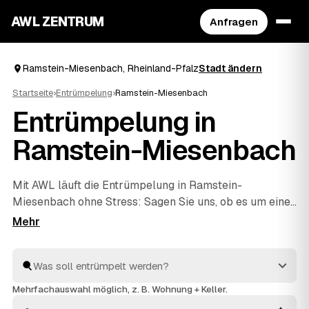
AWL ZENTRUM
Anfragen
Ramstein-Miesenbach, Rheinland-Pfalz
Stadt ändern
Startseite
›
Entrümpelung
›
Ramstein-Miesenbach
Entrümpelung in
Ramstein-Miesenbach
Mit AWL läuft die Entrümpelung in Ramstein-
Miesenbach ohne Stress: Sagen Sie uns, ob es um einen
Keller, eine ganze Wohnung, ein Haus oder eine Messie-
Wohnung geht, und Sie bekommen dafür mehrere
Festpreis-Angebote auf einmal. Die Anbieter sind
geprüft und aus Ihrer Nähe – von Ramstein-
Miesenbach bis
Landstuhl
und
Kaiserslautern
. So
Mehrfachauswahl möglich, z. B. Wohnung + Keller.
sparen Sie sich das einzelne Anfragen und sehen direkt,