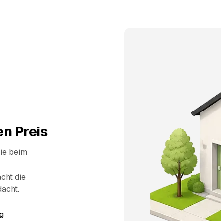
n Preis
die beim
cht die
dacht.
g