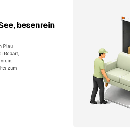
See, besenrein
n Plau
i Bedarf,
nrein.
chts zum