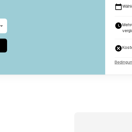
Wähl
Mehr
vergl
Kost
Bedingu