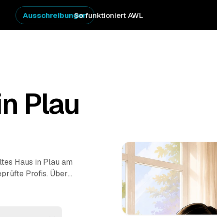
Ausschreibungen
So funktioniert AWL
n Plau
ltes Haus in Plau am
prüfte Profis. Über
ten mehrere Festpreis-
lären zu müssen. Die
fachgerecht. Sie