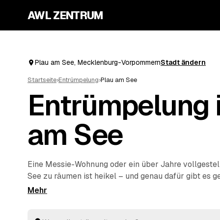
AWL ZENTRUM
Plau am See, Mecklenburg-Vorpommern
Stadt ändern
Startseite
›
Entrümpelung
›
Plau am See
Entrümpelung i
am See
Eine Messie-Wohnung oder ein über Jahre vollgestel
See zu räumen ist heikel – und genau dafür gibt es ge
AWL schildern Sie diskret, worum es geht, und erhal
Angebote, ohne die Sache jedem Betrieb einzeln erk
Anbieter aus Ihrer Region räumen aus und entsorgen 