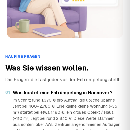
RÄUMUNGSEXPERTEN
›
RÄ
u. Steinbreite 21, 30455 Hannover · ★ 5 (99)
Rümpelfrei
›
RÜ
Enthorststraße 1, 30539 Hannover · ★ 5 (67)
SchrottiHannover - Schrotthändler Hannover
›
SH
Mattfeldstraße 19, 30455 Hannover · ★ 5 (59)
HÄUFIGE FRAGEN
SD Entrümpelungen Hannover - Entrümpelung - Entsorgung- Haushaltsauflösung - Büro
Was Sie wissen wollen.
›
SB
Schulenburger Landstraße 134, 30165 Hannover · ★ 5 (65)
Die Fragen, die fast jeder vor der Entrümpelung stellt.
Sebastian-Umzug/Transport/Entsorgung
›
SE
Sarstedter Str. 20, 30519 Hannover · ★ 5 (199)
01
Was kostet eine Entrümpelung in Hannover?
Im Schnitt rund 1.370 € pro Auftrag, die übliche Spanne
STARK Dienstleistungen - Haushaltsauflösung & Entrümpelung Hannover
liegt bei 400–2.780 €. Eine kleine kleine Wohnung (~35
›
SH
Uhlhornstraße 12, 30625 Hannover · ★ 4,9 (99)
m²) startet bei etwa 1.180 €, ein großes Objekt / Haus
(~110 m²) liegt bei rund 2.840 €. Diese Werte stammen
UMZUG TAXXI - Umzugsunternehmen Hannover
aus echten, über AWL Zentrum angenommenen Aufträgen
›
UH
Berkelmannstraße 16, 30539 Hannover · ★ 5 (176)