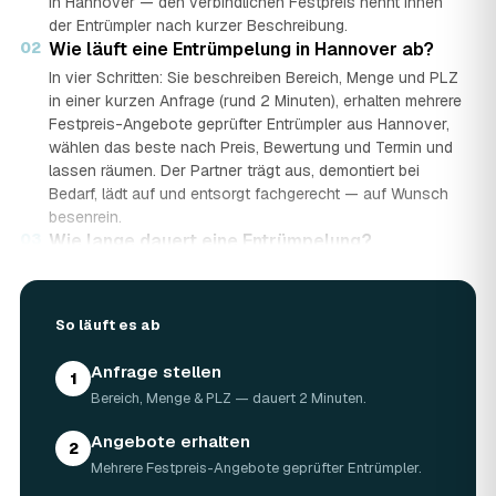
in Hannover — den verbindlichen Festpreis nennt Ihnen
der Entrümpler nach kurzer Beschreibung.
02
Wie läuft eine Entrümpelung in Hannover ab?
Veolia | Entsorgung Hannover
›
VH
Mecklenheidestraße 24, 30419 Hannover · ★ 3,6 (44)
In vier Schritten: Sie beschreiben Bereich, Menge und PLZ
in einer kurzen Anfrage (rund 2 Minuten), erhalten mehrere
Festpreis-Angebote geprüfter Entrümpler aus Hannover,
wählen das beste nach Preis, Bewertung und Termin und
lassen räumen. Der Partner trägt aus, demontiert bei
Bedarf, lädt auf und entsorgt fachgerecht — auf Wunsch
besenrein.
03
Wie lange dauert eine Entrümpelung?
Das hängt von der Größe ab: Ein Keller oder einzelner
Raum ist oft an einem halben bis ganzen Tag geräumt,
eine komplette Wohnung oder ein Haus in Hannover kann
So läuft es ab
ein bis zwei Tage dauern. Einen Termin gibt es häufig
schon innerhalb weniger Tage, bei akuten Fällen wie einer
Anfrage stellen
1
Messie-Wohnung auch kurzfristig.
Bereich, Menge & PLZ — dauert 2 Minuten.
04
Welche Gegenstände werden bei der
Entrümpelung entsorgt?
Angebote erhalten
2
Mitgenommen wird praktisch der gesamte Hausrat: Möbel,
Mehrere Festpreis-Angebote geprüfter Entrümpler.
Elektrogeräte, Teppiche, Kleidung, Kartons, Sperrmüll