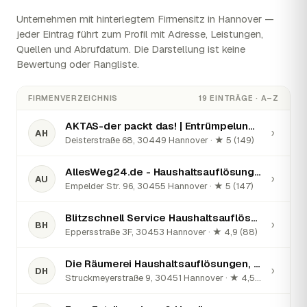
Unternehmen mit hinterlegtem Firmensitz in Hannover —
jeder Eintrag führt zum Profil mit Adresse, Leistungen,
Quellen und Abrufdatum. Die Darstellung ist keine
Bewertung oder Rangliste.
FIRMENVERZEICHNIS
19 EINTRÄGE · A–Z
AKTAS-der packt das! | Entrümpelung & Haushaltsauflösung
›
AH
Deisterstraße 68, 30449 Hannover · ★ 5 (149)
AllesWeg24.de - Haushaltsauflösungen Entrümpelungen Hannover & Umzüge
›
AU
Empelder Str. 96, 30455 Hannover · ★ 5 (147)
Blitzschnell Service Haushaltsauflösungen, Entrümpelungen, Wohnungsauflösungen Hannover
›
BH
Eppersstraße 3F, 30453 Hannover · ★ 4,9 (88)
Die Räumerei Haushaltsauflösungen, Wohnungsauflösungen und Entrümpelungen Hannover
›
DH
Struckmeyerstraße 9, 30451 Hannover · ★ 4,5 (37)