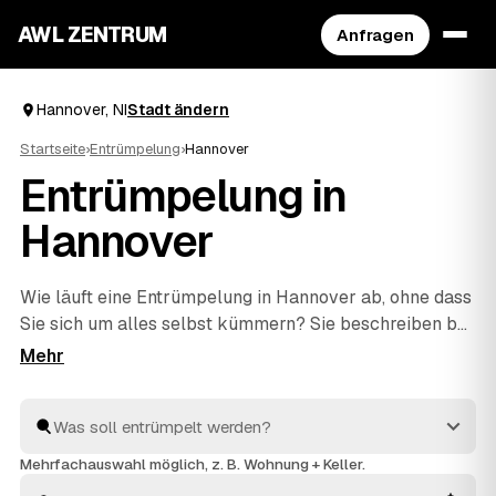
AWL ZENTRUM
Anfragen
Hannover, NI
Stadt ändern
Startseite
›
Entrümpelung
›
Hannover
Entrümpelung in
Hannover
Wie läuft eine Entrümpelung in Hannover ab, ohne dass
Sie sich um alles selbst kümmern? Sie beschreiben bei
AWL einmal, was weg soll – vom einzelnen Keller bis
zur kompletten
Haushaltsauflösung
–, dann melden
sich geprüfte Anbieter aus NI mit verbindlichen
Festpreisen. Sie wählen das beste Angebot aus, der
Rest passiert vor Ort: ausräumen, abtransportieren,
Mehrfachauswahl möglich, z. B. Wohnung + Keller.
fachgerecht entsorgen.