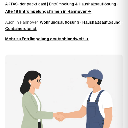
Ausräumen, Tragen und Verladen, den Transport sowie die
AKTAS-der packt das! | Entrümpelung & Haushaltsauflösung
·
fachgerechte Entsorgung ab — auf Wunsch inklusive
Alle 19 Entrümpelungsfirmen in Hannover →
besenreiner Übergabe. Es gibt keine versteckten
Zusatzkosten: Was vereinbart ist, gilt. Anrechenbare
Auch in Hannover:
Wohnungsauflösung
·
Haushaltsauflösung
·
Wertgegenstände senken den Endpreis zusätzlich.
Containerdienst
11
Was kostet die Anfrage über AWL Zentrum?
Mehr zu Entrümpelung deutschlandweit →
Die Anfrage ist kostenlos und unverbindlich. AWL
Zentrum ist Vermittler: Sie schildern einmal, was raus
muss, und erhalten mehrere Festpreis-Angebote geprüfter
Entrümpler aus Hannover zum Vergleichen. Bezahlt wird
nur der Entrümpler, den Sie selbst auswählen.
12
Was kostet die Entrümpelung einer normalen
Wohnung in Hannover?
Für eine durchschnittliche Wohnung mit rund 65 m² liegen
die Kosten in Hannover bei etwa 1.840 €, das entspricht
im Schnitt rund 36,1 € je Quadratmeter. Zugänglichkeit
(Etage, Aufzug), Menge und Sperrmüllanteil verschieben
den Preis nach oben oder unten — den genauen
Festpreis nennt Ihnen der Entrümpler nach kurzer
Beschreibung.
13
Werden Entrümpelungen in Hannover in Zukunft