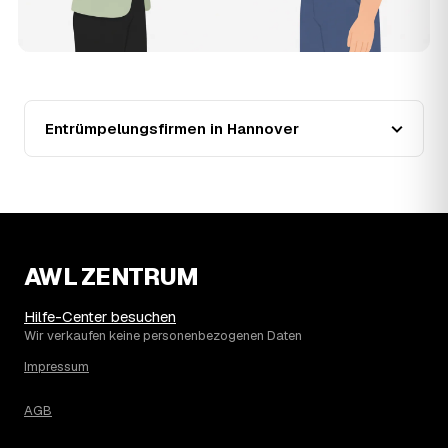
teurer?
Seit 2024 verlief die Preisentwicklung in Hannover fallend
(−26 %), mit dem bisherigen Höchststand im Jahr 2024.
Eine Prognose lässt sich daraus nicht ableiten, aber die
Daten zeigen: Wer frühzeitig anfragt, sichert sich das
aktuelle Preisniveau als Festpreis — unabhängig davon,
Entrümpelungsfirmen in Hannover
wie sich der Markt weiterentwickelt.
14
Warum schwankt der Preis zwischen 400 und
2.780 € in Hannover?
Die Spanne ergibt sich vor allem aus Menge und
Zugänglichkeit: Ein einzelner Keller oder Dachboden liegt
eher am unteren Ende, eine voll möblierte Wohnung mit
AWL ZENTRUM
Etage ohne Aufzug oder viel Sperrmüll eher am oberen.
Auch anrechenbare Wertgegenstände oder ein hoher
Sondermüllanteil verschieben den Endpreis. Den genauen
Hilfe-Center besuchen
Betrag für Ihren Fall erfahren Sie erst nach einer kurzen,
Wir verkaufen keine personenbezogenen Daten
kostenlosen Einschätzung.
Impressum
AGB