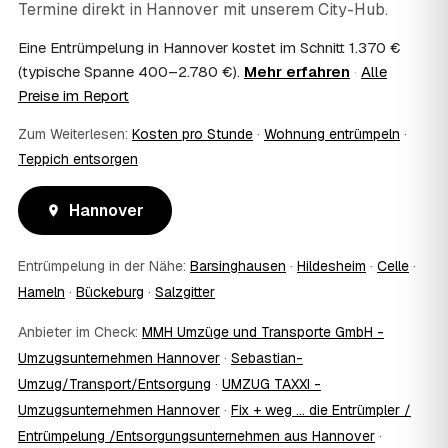
Termine direkt in
Hannover
mit unserem City-Hub.
Kosten?
Im Einzelfall ist das möglich — etwa bei einer
Eine Entrümpelung in Hannover kostet im Schnitt 1.370 €
Wohnungsauflösung im Rahmen von Sozialhilfe oder
(typische Spanne 400–2.780 €).
Mehr erfahren
·
Alle
einem vom Amt veranlassten Umzug. Wichtig: Den Antrag
Preise im Report
stellen Sie vor Auftragserteilung beim zuständigen Amt
und holen die Kostenübernahme schriftlich ein. AWL
Zum Weiterlesen:
Kosten pro Stunde
·
Wohnung entrümpeln
·
Zentrum vermittelt die Entrümpler, entscheidet aber nicht
Teppich entsorgen
über die Kostenübernahme.
08
Bekomme ich einen Entsorgungsnachweis?
Hannover
Ja. Die Partner entsorgen über zugelassene Höfe und
stellen auf Wunsch einen Entsorgungsnachweis aus —
wichtig zum Beispiel für Vermieter, Nachlassverwaltung
Entrümpelung in der Nähe:
Barsinghausen
·
Hildesheim
·
Celle
·
oder die eigene Dokumentation.
Hameln
·
Bückeburg
·
Salzgitter
09
Muss ich bei der Entrümpelung anwesend sein?
Nicht zwingend. Viele Kunden in Hannover sind nur zur
Anbieter im Check:
MMH Umzüge und Transporte GmbH -
Übergabe und zum Abschluss vor Ort; den genauen
Umzugsunternehmen Hannover
·
Sebastian-
Ablauf — etwa die Schlüsselübergabe — stimmen Sie
Umzug/Transport/Entsorgung
·
UMZUG TAXXI -
direkt mit dem Entrümpler ab.
10
Was ist im Festpreis enthalten?
Umzugsunternehmen Hannover
·
Fix + weg ... die Entrümpler /
Der Festpreis deckt in der Regel das komplette
Entrümpelung /Entsorgungsunternehmen aus Hannover
·