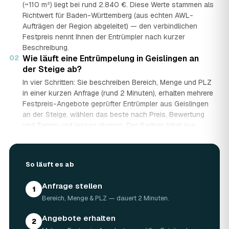
(~110 m²) liegt bei rund 2.840 €. Diese Werte stammen als
Richtwert für Baden-Württemberg (aus echten AWL-
Aufträgen der Region abgeleitet) — den verbindlichen
Festpreis nennt Ihnen der Entrümpler nach kurzer
Beschreibung.
02
Wie läuft eine Entrümpelung in Geislingen an
der Steige ab?
In vier Schritten: Sie beschreiben Bereich, Menge und PLZ
in einer kurzen Anfrage (rund 2 Minuten), erhalten mehrere
Festpreis-Angebote geprüfter Entrümpler aus Geislingen
an der Steige, wählen das beste nach Preis, Bewertung
und Termin und lassen räumen. Der Partner trägt aus,
demontiert bei Bedarf, lädt auf und entsorgt fachgerecht
— auf Wunsch besenrein.
03
Wie lange dauert eine Entrümpelung?
So läuft es ab
Das hängt von der Größe ab: Ein Keller oder einzelner
Raum ist oft an einem halben bis ganzen Tag geräumt,
Anfrage stellen
1
eine komplette Wohnung oder ein Haus in Geislingen an
Bereich, Menge & PLZ — dauert 2 Minuten.
der Steige kann ein bis zwei Tage dauern. Einen Termin
gibt es häufig schon innerhalb weniger Tage, bei akuten
Angebote erhalten
2
Fällen wie einer Messie-Wohnung auch kurzfristig.