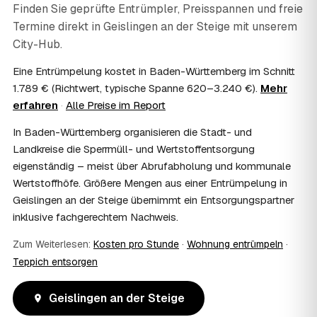
Finden Sie geprüfte Entrümpler, Preisspannen und freie
AWL Zentrum vermittelt nur die Entrümpler und ersetzt
Termine direkt in
Geislingen an der Steige
mit unserem
keine Steuerberatung — die konkrete Anrechnung klären
City-Hub.
Sie mit Ihrem Finanzamt oder Steuerberater.
07
Übernimmt das Sozialamt oder Jobcenter die
Eine Entrümpelung kostet in Baden-Württemberg im Schnitt
Kosten?
1.789 € (Richtwert, typische Spanne 620–3.240 €).
Mehr
Im Einzelfall ist das möglich — etwa bei einer
erfahren
·
Alle Preise im Report
Wohnungsauflösung im Rahmen von Sozialhilfe oder
einem vom Amt veranlassten Umzug. Wichtig: Den Antrag
In Baden-Württemberg organisieren die Stadt- und
stellen Sie vor Auftragserteilung beim zuständigen Amt
Landkreise die Sperrmüll- und Wertstoffentsorgung
und holen die Kostenübernahme schriftlich ein. AWL
eigenständig – meist über Abrufabholung und kommunale
Zentrum vermittelt die Entrümpler, entscheidet aber nicht
über die Kostenübernahme.
Wertstoffhöfe. Größere Mengen aus einer Entrümpelung in
08
Bekomme ich einen Entsorgungsnachweis?
Geislingen an der Steige übernimmt ein Entsorgungspartner
Ja. Die Partner entsorgen über zugelassene Höfe und
inklusive fachgerechtem Nachweis.
stellen auf Wunsch einen Entsorgungsnachweis aus —
Zum Weiterlesen:
wichtig zum Beispiel für Vermieter, Nachlassverwaltung
Kosten pro Stunde
·
Wohnung entrümpeln
·
oder die eigene Dokumentation.
Teppich entsorgen
09
Muss ich bei der Entrümpelung anwesend sein?
Nicht zwingend. Viele Kunden in Geislingen an der Steige
Geislingen an der Steige
sind nur zur Übergabe und zum Abschluss vor Ort; den