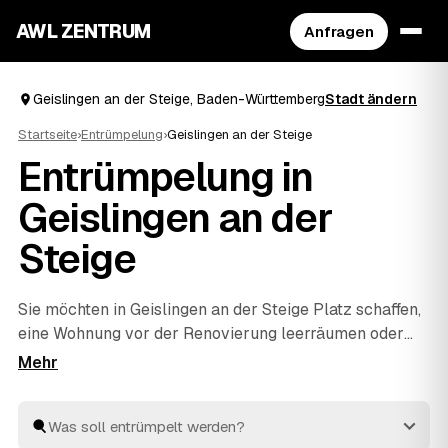
AWL ZENTRUM
Anfragen
Geislingen an der Steige, Baden-Württemberg
Stadt ändern
Startseite
›
Entrümpelung
›
Geislingen an der Steige
Entrümpelung in
Geislingen an der
Steige
Sie möchten in Geislingen an der Steige Platz schaffen,
eine Wohnung vor der Renovierung leerräumen oder
einen Nachlass auflösen? Beschreiben Sie Ihren
Auftrag bei AWL einmal, und schon erreichen Sie
Festpreis-Angebote von geprüften Entrümplern aus
Baden-Württemberg. Vom einzelnen Raum bis zur