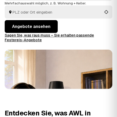
kompletten
Haushaltsauflösung
wird alles fachgerecht
Mehrfachauswahl möglich, z. B. Wohnung + Keller.
ausgeräumt und entsorgt. Sie behalten die Kosten von
Anfang an im Blick.
Angebote ansehen
Sagen Sie, was raus muss – Sie erhalten passende
Festpreis-Angebote
Entdecken Sie, was AWL in