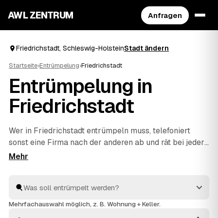
AWL ZENTRUM
Anfragen
Friedrichstadt, Schleswig-Holstein
Stadt ändern
Startseite
›
Entrümpelung
›
Friedrichstadt
Entrümpelung in
Friedrichstadt
Wer in Friedrichstadt entrümpeln muss, telefoniert
sonst eine Firma nach der anderen ab und rät bei jeder
die Kosten neu. Mit AWL beschreiben Sie Ihr Vorhaben
ein einziges Mal – Keller, Dachboden, Wohnung oder
ganzes Haus – und bekommen dafür feste Preise
mehrerer geprüfter Anbieter aus Schleswig-Holstein.
Sie legen die Angebote nebeneinander und sehen
Mehrfachauswahl möglich, z. B. Wohnung + Keller.
sofort, welches passt. Beauftragt wird erst, wenn Sie