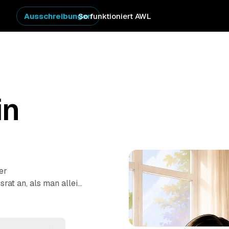
Ausschreibungen
So funktioniert AWL
in
er
srat an, als man allein
s an, was entrümpelt
ote von geprüften
nd
Strausberg
. So