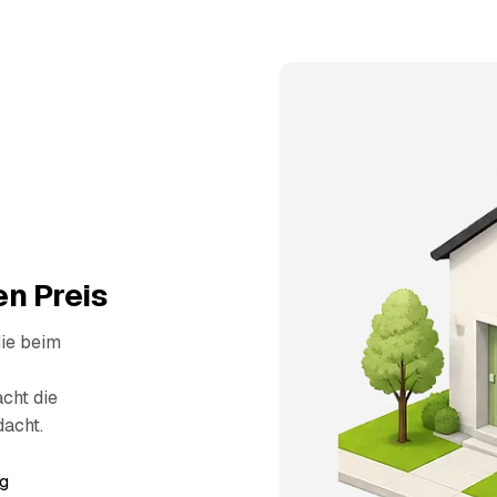
n Preis
die beim
cht die
dacht.
g