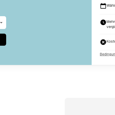
Wähl
Mehr
vergl
Kost
Bedingu