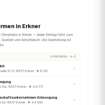
irmen in
Erkner
Firmensitz in Erkner — jeder Eintrag führt zum
n, Quellen und Abrufdatum. Die Darstellung ist
te.
3 EINTRÄGE · A–Z
mbH
›
raße 10-11, 15537 Erkner · ★ 5 (13)
orgung
›
 12a, 15537 Erkner · ★ 4,4 (17)
schaftsunternehmen Entsorgung
›
 22, 15537 Erkner · ★ 4,4 (38)