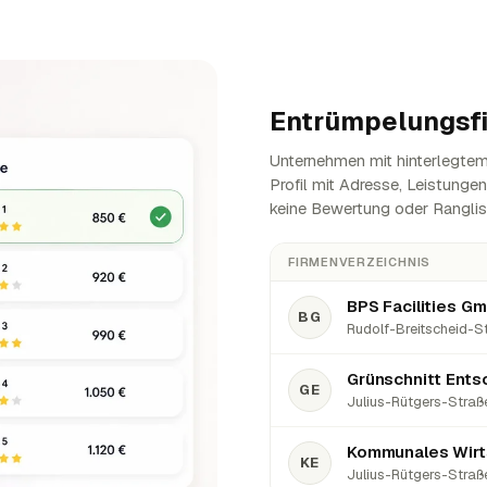
Entrümpelungsf
Unternehmen mit hinterlegtem 
Profil mit Adresse, Leistunge
keine Bewertung oder Ranglis
FIRMENVERZEICHNIS
BPS Facilities G
BG
Rudolf-Breitscheid-St
Grünschnitt Ents
GE
Julius-Rütgers-Straße
Kommunales Wirt
KE
Julius-Rütgers-Straße