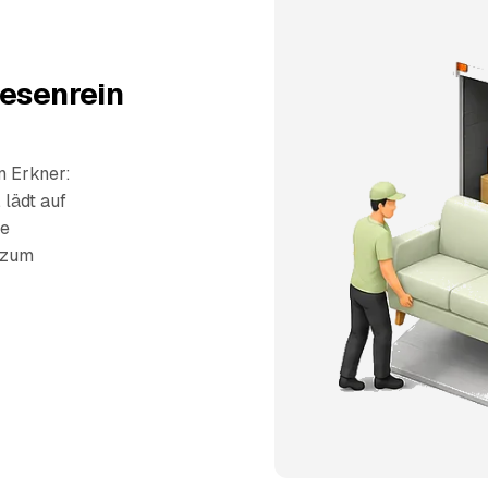
besenrein
n Erkner:
 lädt auf
ie
s zum