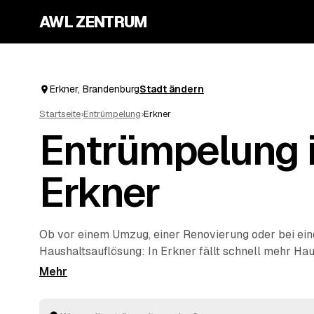
AWL ZENTRUM
Erkner, Brandenburg
Stadt ändern
Startseite
›
Entrümpelung
›
Erkner
Entrümpelung 
Erkner
Ob vor einem Umzug, einer Renovierung oder bei ein
Haushaltsauflösung
: In Erkner fällt schnell mehr Hau
wegbekommt. Über AWL geben Sie mit wenigen Klick
werden soll, und erhalten passende Festpreis-Angeb
Betrieben rund um Erkner bis
Fürstenwalde/Spree
u