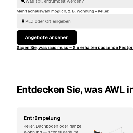
finden Sie ohne langes Suchen den richtigen Partner
Preise im Voraus raten.
Mehrfachauswahl möglich, z. B. Wohnung + Keller.
Angebote ansehen
Sagen Sie, was raus muss – Sie erhalten passende Fest
Entdecken Sie, was AWL in
Entrümpelung
Keller, Dachboden oder ganze
Wohnung — schnell geräumt