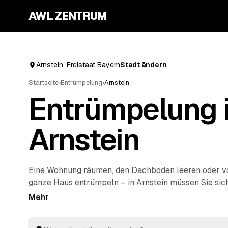
AWL ZENTRUM
Arnstein, Freistaat Bayern
Stadt ändern
Startseite
›
Entrümpelung
›
Arnstein
Entrümpelung 
Arnstein
Eine Wohnung räumen, den Dachboden leeren oder 
ganze Haus entrümpeln – in Arnstein müssen Sie sich
die Suche nach einem Betrieb machen. Über AWL stel
Anfrage und erhalten Festpreis-Angebote von geprüf
Umgebung. Egal ob kleiner Auftrag oder komplette
H