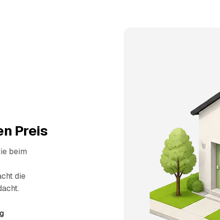
n Preis
die beim
cht die
dacht.
g