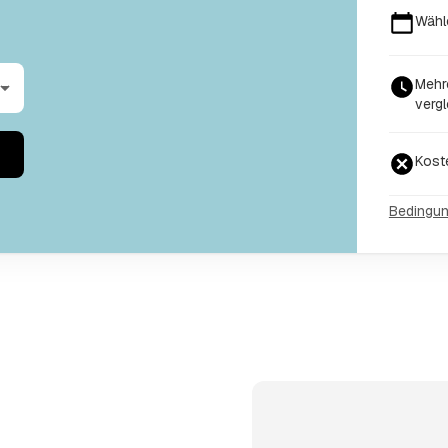
Wähl
Mehr
vergl
Kost
Bedingu