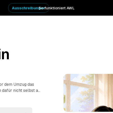
Ausschreibungen
So funktioniert AWL
in
vor dem Umzug das
 dafür nicht selbst auf
len Sie eine einzige
ten Anbietern aus der
aushaltsauflösung
: Sie