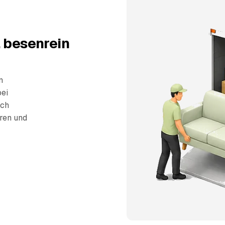
, besenrein
n
bei
sch
eren und