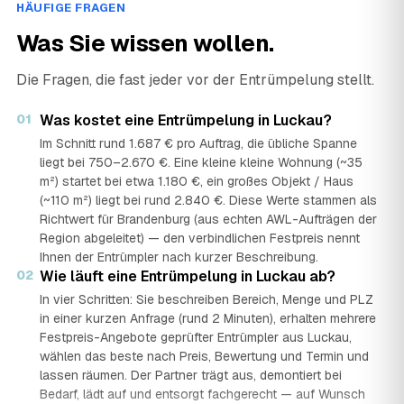
HÄUFIGE FRAGEN
Was Sie wissen wollen.
Die Fragen, die fast jeder vor der Entrümpelung stellt.
01
Was kostet eine Entrümpelung in Luckau?
Im Schnitt rund 1.687 € pro Auftrag, die übliche Spanne
liegt bei 750–2.670 €. Eine kleine kleine Wohnung (~35
m²) startet bei etwa 1.180 €, ein großes Objekt / Haus
(~110 m²) liegt bei rund 2.840 €. Diese Werte stammen als
Richtwert für Brandenburg (aus echten AWL-Aufträgen der
Region abgeleitet) — den verbindlichen Festpreis nennt
Ihnen der Entrümpler nach kurzer Beschreibung.
02
Wie läuft eine Entrümpelung in Luckau ab?
In vier Schritten: Sie beschreiben Bereich, Menge und PLZ
in einer kurzen Anfrage (rund 2 Minuten), erhalten mehrere
Festpreis-Angebote geprüfter Entrümpler aus Luckau,
wählen das beste nach Preis, Bewertung und Termin und
lassen räumen. Der Partner trägt aus, demontiert bei
Bedarf, lädt auf und entsorgt fachgerecht — auf Wunsch