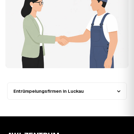
der Entrümpler, den Sie selbst auswählen.
12
Was kostet die Entrümpelung einer normalen
Wohnung in Luckau?
Für eine durchschnittliche Wohnung mit rund 65 m² liegen
die Kosten in Luckau bei etwa 1.840 €, das entspricht im
Schnitt rund 30,2 € je Quadratmeter. Zugänglichkeit
(Etage, Aufzug), Menge und Sperrmüllanteil verschieben
den Preis nach oben oder unten — den genauen
Festpreis nennt Ihnen der Entrümpler nach kurzer
Beschreibung.
13
Werden Entrümpelungen in Luckau in Zukunft
teurer?
Seit 2020 verlief die Preisentwicklung in Luckau fallend
(−23 %), mit dem bisherigen Höchststand im Jahr 2020.
Entrümpelungsfirmen in Luckau
Eine Prognose lässt sich daraus nicht ableiten, aber die
Daten zeigen: Wer frühzeitig anfragt, sichert sich das
aktuelle Preisniveau als Festpreis — unabhängig davon,
wie sich der Markt weiterentwickelt.
14
Warum schwankt der Preis zwischen 750 und
2.670 € in Luckau?