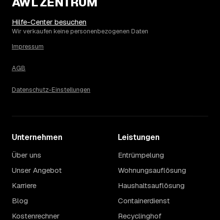
AWL ZENTRUM
Die Spanne ergibt sich vor allem aus Menge und
Zugänglichkeit: Ein einzelner Keller oder Dachboden liegt
eher am unteren Ende, eine voll möblierte Wohnung mit
Hilfe-Center besuchen
Etage ohne Aufzug oder viel Sperrmüll eher am oberen.
Wir verkaufen keine personenbezogenen Daten
Auch anrechenbare Wertgegenstände oder ein hoher
Impressum
Sondermüllanteil verschieben den Endpreis. Den genauen
Betrag für Ihren Fall erfahren Sie erst nach einer kurzen,
AGB
kostenlosen Einschätzung.
Datenschutz-Einstellungen
Unternehmen
Leistungen
Über uns
Entrümpelung
Unser Angebot
Wohnungsauflösung
Karriere
Haushaltsauflösung
Blog
Containerdienst
Kostenrechner
Recyclinghof