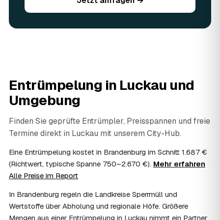
Jetzt anfragen →
Sie vorhandene Wertsachen einfach in der Anfrage an.
06
Ist eine Entrümpelung steuerlich absetzbar?
In vielen Fällen ja: Arbeits-, Fahrt- und
Entsorgungskosten lassen sich als haushaltsnahe
Dienstleistung bzw. Handwerkerleistung anteilig
absetzen, sofern es um einen selbst genutzten Haushalt
geht und Sie die Rechnung per Überweisung begleichen.
Entrümpelung in
Luckau
und
AWL Zentrum vermittelt nur die Entrümpler und ersetzt
keine Steuerberatung — die konkrete Anrechnung klären
Umgebung
Sie mit Ihrem Finanzamt oder Steuerberater.
07
Übernimmt das Sozialamt oder Jobcenter die
Finden Sie geprüfte Entrümpler, Preisspannen und freie
Kosten?
Termine direkt in
Luckau
mit unserem City-Hub.
Im Einzelfall ist das möglich — etwa bei einer
Wohnungsauflösung im Rahmen von Sozialhilfe oder
Eine Entrümpelung kostet in Brandenburg im Schnitt 1.687 €
einem vom Amt veranlassten Umzug. Wichtig: Den Antrag
(Richtwert, typische Spanne 750–2.670 €).
Mehr erfahren
·
stellen Sie vor Auftragserteilung beim zuständigen Amt
Alle Preise im Report
und holen die Kostenübernahme schriftlich ein. AWL
Zentrum vermittelt die Entrümpler, entscheidet aber nicht
In Brandenburg regeln die Landkreise Sperrmüll und
über die Kostenübernahme.
Wertstoffe über Abholung und regionale Höfe. Größere
08
Bekomme ich einen Entsorgungsnachweis?
Mengen aus einer Entrümpelung in Luckau nimmt ein Partner