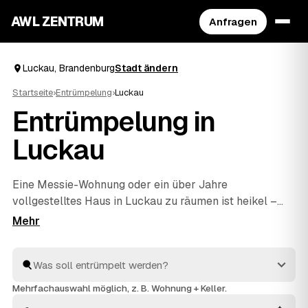
AWL ZENTRUM
Anfragen
Luckau, Brandenburg
Stadt ändern
Startseite
›
Entrümpelung
›
Luckau
Entrümpelung in
Luckau
Eine Messie-Wohnung oder ein über Jahre
vollgestelltes Haus in Luckau zu räumen ist heikel –
und genau dafür gibt es geprüfte Profis. Über AWL
schildern Sie diskret, worum es geht, und erhalten
mehrere Festpreis-Angebote, ohne die Sache jedem
Betrieb einzeln erklären zu müssen. Die Anbieter aus
Ihrer Region räumen aus und entsorgen fachgerecht. Sie
Mehrfachauswahl möglich, z. B. Wohnung + Keller.
vergleichen in Ruhe und entscheiden, wem Sie den