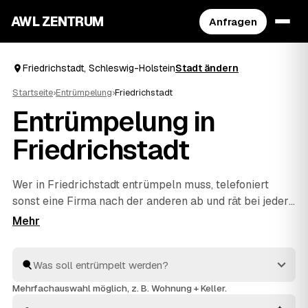
AWL ZENTRUM
Anfragen
Friedrichstadt, Schleswig-Holstein
Stadt ändern
Startseite
›
Entrümpelung
›
Friedrichstadt
Entrümpelung in
Friedrichstadt
Wer in Friedrichstadt entrümpeln muss, telefoniert
sonst eine Firma nach der anderen ab und rät bei jeder
die Kosten neu. Mit AWL beschreiben Sie Ihr Vorhaben
ein einziges Mal – Keller, Dachboden, Wohnung oder
ganzes Haus – und bekommen dafür feste Preise
mehrerer geprüfter Anbieter aus Schleswig-Holstein.
Sie legen die Angebote nebeneinander und sehen
Mehrfachauswahl möglich, z. B. Wohnung + Keller.
sofort, welches passt. Beauftragt wird erst, wenn Sie