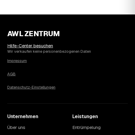
Die Spanne ergibt sich vor allem aus Menge und
Zugänglichkeit: Ein einzelner Keller oder Dachboden liegt
eher am unteren Ende, eine voll möblierte Wohnung mit
Etage ohne Aufzug oder viel Sperrmüll eher am oberen.
Auch anrechenbare Wertgegenstände oder ein hoher
AWL ZENTRUM
Sondermüllanteil verschieben den Endpreis. Den genauen
Betrag für Ihren Fall erfahren Sie erst nach einer kurzen,
Hilfe-Center besuchen
kostenlosen Einschätzung.
Wir verkaufen keine personenbezogenen Daten
Impressum
AGB
Datenschutz-Einstellungen
Unternehmen
Leistungen
Über uns
Entrümpelung