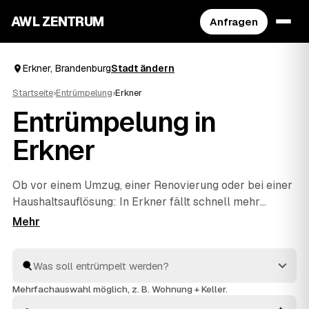
AWL ZENTRUM
Anfragen
Erkner, Brandenburg
Stadt ändern
Startseite
›
Entrümpelung
›
Erkner
Entrümpelung in
Erkner
Ob vor einem Umzug, einer Renovierung oder bei einer
Haushaltsauflösung
: In Erkner fällt schnell mehr
Hausrat an, als man allein wegbekommt. Über AWL
geben Sie mit wenigen Klicks an, was entrümpelt
werden soll, und erhalten passende Festpreis-
Angebote von geprüften Betrieben rund um Erkner bis
Fürstenwalde/Spree
und
Strausberg
. So finden Sie ohne
Mehrfachauswahl möglich, z. B. Wohnung + Keller.
langes Suchen den richtigen Partner und müssen keine