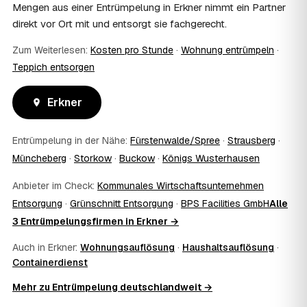
Mengen aus einer Entrümpelung in Erkner nimmt ein Partner
Ja. Die Partner entsorgen über zugelassene Höfe und
direkt vor Ort mit und entsorgt sie fachgerecht.
stellen auf Wunsch einen Entsorgungsnachweis aus —
wichtig zum Beispiel für Vermieter, Nachlassverwaltung
Zum Weiterlesen:
Kosten pro Stunde
·
Wohnung entrümpeln
·
oder die eigene Dokumentation.
Teppich entsorgen
09
Muss ich bei der Entrümpelung anwesend sein?
Nicht zwingend. Viele Kunden in Erkner sind nur zur
Erkner
Übergabe und zum Abschluss vor Ort; den genauen
Ablauf — etwa die Schlüsselübergabe — stimmen Sie
direkt mit dem Entrümpler ab.
Entrümpelung in der Nähe:
Fürstenwalde/Spree
·
Strausberg
·
10
Was ist im Festpreis enthalten?
Müncheberg
·
Storkow
·
Buckow
·
Königs Wusterhausen
Der Festpreis deckt in der Regel das komplette
Ausräumen, Tragen und Verladen, den Transport sowie die
Anbieter im Check:
Kommunales Wirtschaftsunternehmen
fachgerechte Entsorgung ab — auf Wunsch inklusive
Entsorgung
·
Grünschnitt Entsorgung
·
BPS Facilities GmbH
Alle
besenreiner Übergabe. Es gibt keine versteckten
3 Entrümpelungsfirmen in Erkner →
Zusatzkosten: Was vereinbart ist, gilt. Anrechenbare
Wertgegenstände senken den Endpreis zusätzlich.
Auch in Erkner:
Wohnungsauflösung
·
Haushaltsauflösung
·
11
Was kostet die Anfrage über AWL Zentrum?
Containerdienst
Die Anfrage ist kostenlos und unverbindlich. AWL
Zentrum ist Vermittler: Sie schildern einmal, was raus
Mehr zu Entrümpelung deutschlandweit →
muss, und erhalten mehrere Festpreis-Angebote geprüfter