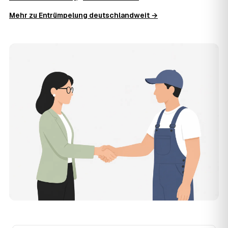
Ausräumen, Tragen und Verladen, den Transport sowie die
Mehr zu Entrümpelung deutschlandweit →
fachgerechte Entsorgung ab — auf Wunsch inklusive
besenreiner Übergabe. Es gibt keine versteckten
Zusatzkosten: Was vereinbart ist, gilt. Anrechenbare
Wertgegenstände senken den Endpreis zusätzlich.
11
Was kostet die Anfrage über AWL Zentrum?
Die Anfrage ist kostenlos und unverbindlich. AWL
Zentrum ist Vermittler: Sie schildern einmal, was raus
muss, und erhalten mehrere Festpreis-Angebote geprüfter
Entrümpler aus Eisenhüttenstadt zum Vergleichen. Bezahlt
wird nur der Entrümpler, den Sie selbst auswählen.
12
Was kostet die Entrümpelung einer normalen
Wohnung in Eisenhüttenstadt?
Für eine durchschnittliche Wohnung mit rund 65 m² liegen
die Kosten in Eisenhüttenstadt bei etwa 1.840 €, das
entspricht im Schnitt rund 30,2 € je Quadratmeter.
Zugänglichkeit (Etage, Aufzug), Menge und Sperrmüllanteil
verschieben den Preis nach oben oder unten — den
genauen Festpreis nennt Ihnen der Entrümpler nach
kurzer Beschreibung.
13
Werden Entrümpelungen in Eisenhüttenstadt in