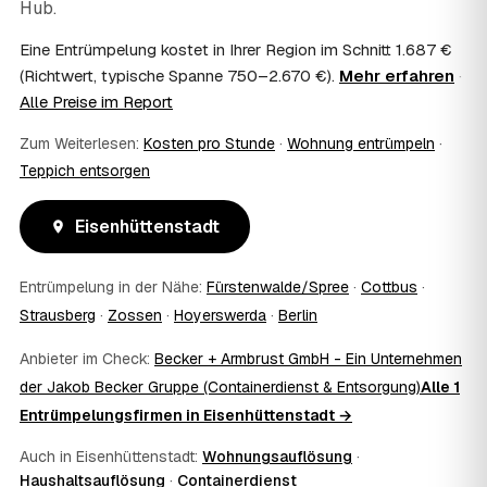
Hub.
Kosten?
Im Einzelfall ist das möglich — etwa bei einer
Eine Entrümpelung kostet in Ihrer Region im Schnitt 1.687 €
Wohnungsauflösung im Rahmen von Sozialhilfe oder
(Richtwert, typische Spanne 750–2.670 €).
Mehr erfahren
·
einem vom Amt veranlassten Umzug. Wichtig: Den Antrag
Alle Preise im Report
stellen Sie vor Auftragserteilung beim zuständigen Amt
und holen die Kostenübernahme schriftlich ein. AWL
Zum Weiterlesen:
Kosten pro Stunde
·
Wohnung entrümpeln
·
Zentrum vermittelt die Entrümpler, entscheidet aber nicht
Teppich entsorgen
über die Kostenübernahme.
08
Bekomme ich einen Entsorgungsnachweis?
Eisenhüttenstadt
Ja. Die Partner entsorgen über zugelassene Höfe und
stellen auf Wunsch einen Entsorgungsnachweis aus —
wichtig zum Beispiel für Vermieter, Nachlassverwaltung
Entrümpelung in der Nähe:
Fürstenwalde/Spree
·
Cottbus
·
oder die eigene Dokumentation.
Strausberg
·
Zossen
·
Hoyerswerda
·
Berlin
09
Muss ich bei der Entrümpelung anwesend sein?
Nicht zwingend. Viele Kunden in Eisenhüttenstadt sind nur
Anbieter im Check:
Becker + Armbrust GmbH - Ein Unternehmen
zur Übergabe und zum Abschluss vor Ort; den genauen
der Jakob Becker Gruppe (Containerdienst & Entsorgung)
Alle 1
Ablauf — etwa die Schlüsselübergabe — stimmen Sie
Entrümpelungsfirmen in Eisenhüttenstadt →
direkt mit dem Entrümpler ab.
10
Was ist im Festpreis enthalten?
Auch in Eisenhüttenstadt:
Wohnungsauflösung
·
Der Festpreis deckt in der Regel das komplette
Haushaltsauflösung
·
Containerdienst