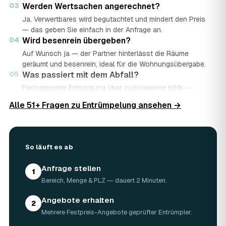
03
Werden Wertsachen angerechnet?
Ja. Verwertbares wird begutachtet und mindert den Preis
— das geben Sie einfach in der Anfrage an.
04
Wird besenrein übergeben?
Auf Wunsch ja — der Partner hinterlässt die Räume
geräumt und besenrein, ideal für die Wohnungsübergabe.
05
Was passiert mit dem Abfall?
Fachgerechte Entsorgung über zugelassene Höfe —
Wertstoffe werden recycelt oder gespendet, mit
Alle 51+ Fragen zu Entrümpelung ansehen →
Nachweis.
06
Ist die Anfrage kostenlos?
Ja, kostenlos und unverbindlich. Sie vergleichen mehrere
Angebote und entscheiden in Ruhe.
So läuft es ab
Anfrage stellen
1
Bereich, Menge & PLZ — dauert 2 Minuten.
Angebote erhalten
2
Mehrere Festpreis-Angebote geprüfter Entrümpler.