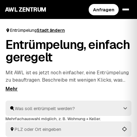
AWL ZENTRUM
Anfragen
Entrümpelung
Stadt ändern
Entrümpelung, einfach
geregelt
Mit AWL ist es jetzt noch einfacher, eine Entrümpelung
zu beauftragen. Beschreibe mit wenigen Klicks, was
raus soll, und erhalte passende Festpreis-Angebote
von geprüften Anbietern aus deiner Region. Ob
Wohnung, Keller, Dachboden oder Haushaltsauflösung
– die Profis räumen schnell aus und entsorgen alles
fachgerecht. So ist dies die praktischste Art, deine
Mehrfachauswahl möglich, z. B. Wohnung + Keller.
nächste Entrümpelung zu organisieren.