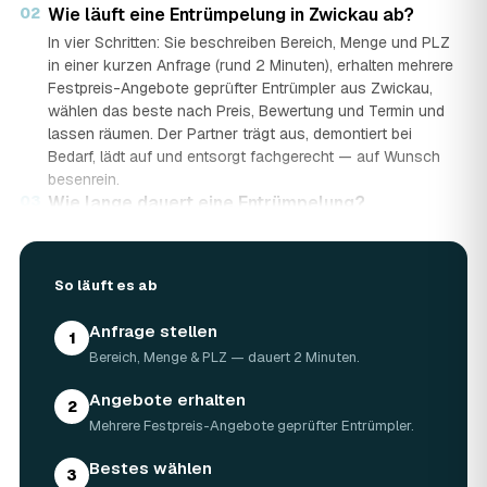
02
Wie läuft eine Entrümpelung in Zwickau ab?
In vier Schritten: Sie beschreiben Bereich, Menge und PLZ
in einer kurzen Anfrage (rund 2 Minuten), erhalten mehrere
Festpreis-Angebote geprüfter Entrümpler aus Zwickau,
wählen das beste nach Preis, Bewertung und Termin und
lassen räumen. Der Partner trägt aus, demontiert bei
Bedarf, lädt auf und entsorgt fachgerecht — auf Wunsch
besenrein.
03
Wie lange dauert eine Entrümpelung?
Das hängt von der Größe ab: Ein Keller oder einzelner
Raum ist oft an einem halben bis ganzen Tag geräumt,
eine komplette Wohnung oder ein Haus in Zwickau kann
So läuft es ab
ein bis zwei Tage dauern. Einen Termin gibt es häufig
schon innerhalb weniger Tage, bei akuten Fällen wie einer
Anfrage stellen
1
Messie-Wohnung auch kurzfristig.
Bereich, Menge & PLZ — dauert 2 Minuten.
04
Welche Gegenstände werden bei der
Entrümpelung entsorgt?
Angebote erhalten
2
Mitgenommen wird praktisch der gesamte Hausrat: Möbel,
Mehrere Festpreis-Angebote geprüfter Entrümpler.
Elektrogeräte, Teppiche, Kleidung, Kartons, Sperrmüll
sowie Keller- und Dachbodengerümpel. Sondermüll und
Bestes wählen
3