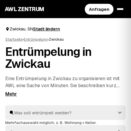
AWL ZENTRUM
Anfragen
Zwickau, SN
Stadt ändern
Startseite
›
Entrümpelung
›
Zwickau
Entrümpelung in
Zwickau
Eine Entrümpelung in Zwickau zu organisieren ist mit
AWL eine Sache von Minuten. Sie beschreiben kurz,
was raus soll – ob vollgestellter Keller, Dachboden,
eine komplette Wohnung oder ganzes Haus –, und
bekommen dafür Festpreis-Angebote geprüfter
Anbieter aus SN. Statt einzeln zu telefonieren
vergleichen Sie die Vorschläge in Ruhe und entscheiden
Mehrfachauswahl möglich, z. B. Wohnung + Keller.
selbst. Die Profis räumen aus und entsorgen alles