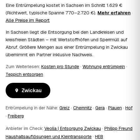
Wohnungsauflösung im Rahmen von Sozialhilfe oder
Eine Entrümpelung kostet in Sachsen im Schnitt 1.629 €
einem vom Amt veranlassten Umzug. Wichtig: Den Antrag
(Richtwert, typische Spanne 770–2.720 €).
Mehr erfahren
·
stellen Sie vor Auftragserteilung beim zuständigen Amt
Alle Preise im Report
und holen die Kostenübernahme schriftlich ein. AWL
Zentrum vermittelt die Entrümpler, entscheidet aber nicht
In Sachsen liegt die Entsorgung bei den Landkreisen und
über die Kostenübernahme.
kreisfreien Städten – mit Wertstoffhöfen und Sperrmüll auf
08
Bekomme ich einen Entsorgungsnachweis?
Abruf. Größere Mengen aus einer Entrümpelung in Zwickau
Ja. Die Partner entsorgen über zugelassene Höfe und
übernimmt ein Partner inklusive Nachweis.
stellen auf Wunsch einen Entsorgungsnachweis aus —
wichtig zum Beispiel für Vermieter, Nachlassverwaltung
Zum Weiterlesen:
Kosten pro Stunde
·
Wohnung entrümpeln
·
oder die eigene Dokumentation.
Teppich entsorgen
09
Muss ich bei der Entrümpelung anwesend sein?
Nicht zwingend. Viele Kunden in Zwickau sind nur zur
Zwickau
Übergabe und zum Abschluss vor Ort; den genauen
Ablauf — etwa die Schlüsselübergabe — stimmen Sie
direkt mit dem Entrümpler ab.
Entrümpelung in der Nähe:
Greiz
·
Chemnitz
·
Gera
·
Plauen
·
Hof
10
Was ist im Festpreis enthalten?
·
Freiberg
Der Festpreis deckt in der Regel das komplette
Ausräumen, Tragen und Verladen, den Transport sowie die
Anbieter im Check:
Veolia | Entsorgung Zwickau
·
Philipp Freund
fachgerechte Entsorgung ab — auf Wunsch inklusive
Haushaltsauflösungen und Kleintransporte
·
HEB
besenreiner Übergabe. Es gibt keine versteckten