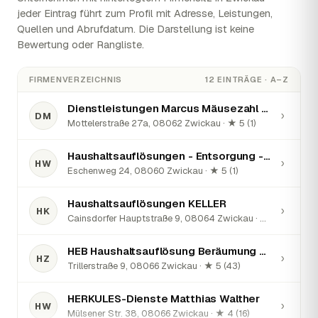
jeder Eintrag führt zum Profil mit Adresse, Leistungen,
Quellen und Abrufdatum. Die Darstellung ist keine
Bewertung oder Rangliste.
FIRMENVERZEICHNIS
12 EINTRÄGE · A–Z
Dienstleistungen Marcus Mäusezahl - Haushaltsauflösungen, Montageservice
›
DM
Mottelerstraße 27a, 08062 Zwickau · ★ 5 (1)
Haushaltsauflösungen - Entsorgung - Wohnungsauflösung
›
HW
Eschenweg 24, 08060 Zwickau · ★ 5 (1)
Haushaltsauflösungen KELLER
›
HK
Cainsdorfer Hauptstraße 9, 08064 Zwickau · ★ 4 (9)
HEB Haushaltsauflösung Beräumung Entrümpelung Preiswert Günstig Zwickau
›
HZ
Trillerstraße 9, 08066 Zwickau · ★ 5 (43)
HERKULES-Dienste Matthias Walther
›
HW
Mülsener Str. 38, 08066 Zwickau · ★ 4 (16)