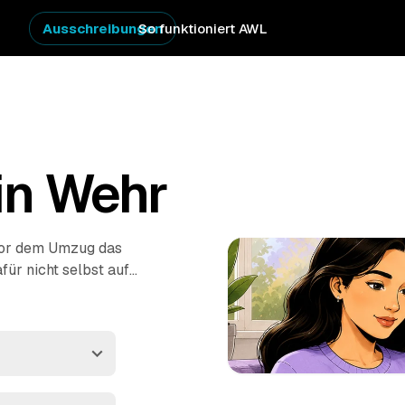
Ausschreibungen
So funktioniert AWL
in Wehr
vor dem Umzug das
ür nicht selbst auf
len Sie eine einzige
ten Anbietern aus der
aushaltsauflösung
: Sie
ntsorgt.