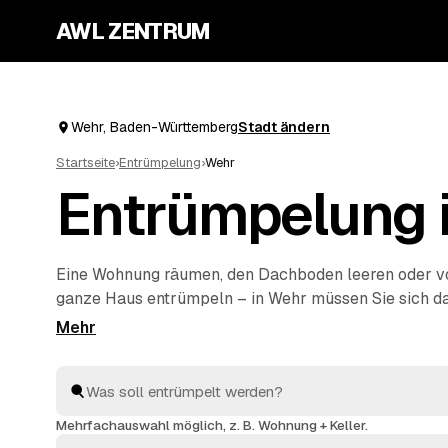
AWL ZENTRUM
Wehr, Baden-Württemberg
Stadt ändern
Startseite
›
Entrümpelung
›
Wehr
Entrümpelung 
Eine Wohnung räumen, den Dachboden leeren oder 
ganze Haus entrümpeln – in Wehr müssen Sie sich daf
die Suche nach einem Betrieb machen. Über AWL stel
Anfrage und erhalten Festpreis-Angebote von geprüf
Umgebung. Egal ob kleiner Auftrag oder komplette
H
vergleichen, wählen aus und alles wird fachgerecht e
Mehrfachauswahl möglich, z. B. Wohnung + Keller.