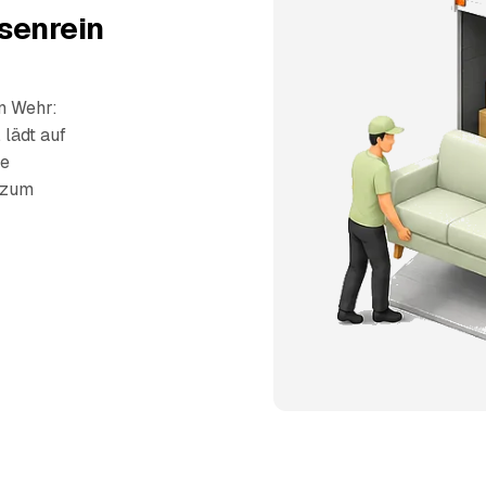
senrein
n Wehr:
 lädt auf
ie
s zum