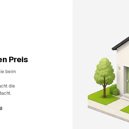
n Preis
die beim
cht die
dacht.
g