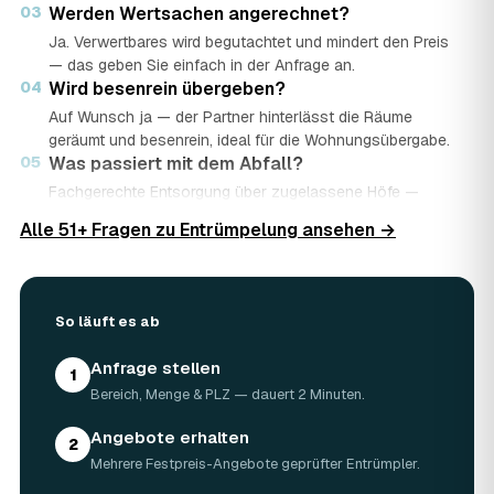
03
Werden Wertsachen angerechnet?
Ja. Verwertbares wird begutachtet und mindert den Preis
— das geben Sie einfach in der Anfrage an.
04
Wird besenrein übergeben?
Auf Wunsch ja — der Partner hinterlässt die Räume
geräumt und besenrein, ideal für die Wohnungsübergabe.
05
Was passiert mit dem Abfall?
Fachgerechte Entsorgung über zugelassene Höfe —
Wertstoffe werden recycelt oder gespendet, mit
Alle 51+ Fragen zu Entrümpelung ansehen →
Nachweis.
06
Ist die Anfrage kostenlos?
Ja, kostenlos und unverbindlich. Sie vergleichen mehrere
Angebote und entscheiden in Ruhe.
So läuft es ab
Anfrage stellen
1
Bereich, Menge & PLZ — dauert 2 Minuten.
Angebote erhalten
2
Mehrere Festpreis-Angebote geprüfter Entrümpler.