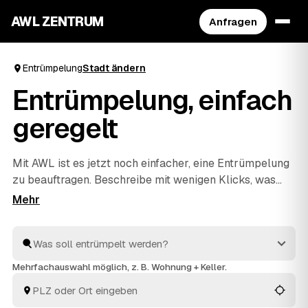
AWL ZENTRUM
Anfragen
Entrümpelung
Stadt ändern
Entrümpelung, einfach
geregelt
Mit AWL ist es jetzt noch einfacher, eine Entrümpelung
zu beauftragen. Beschreibe mit wenigen Klicks, was
raus soll, und erhalte passende Festpreis-Angebote
von geprüften Anbietern aus deiner Region. Ob
Wohnung, Keller, Dachboden oder Haushaltsauflösung
– die Profis räumen schnell aus und entsorgen alles
fachgerecht. So ist dies die praktischste Art, deine
Mehrfachauswahl möglich, z. B. Wohnung + Keller.
nächste Entrümpelung zu organisieren.