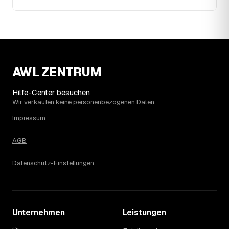
2023. Eine Prognose lässt sich daraus nicht ableiten,
aber die Daten zeigen: Wer frühzeitig anfragt, sichert sich
das aktuelle Preisniveau als Festpreis — unabhängig
davon, wie sich der Markt weiterentwickelt.
14
Warum schwankt der Preis zwischen 620 und
2.760 € in Sulz am Neckar?
AWL ZENTRUM
Die Spanne ergibt sich vor allem aus Menge und
Zugänglichkeit: Ein einzelner Keller oder Dachboden liegt
Hilfe-Center besuchen
eher am unteren Ende, eine voll möblierte Wohnung mit
Wir verkaufen keine personenbezogenen Daten
Etage ohne Aufzug oder viel Sperrmüll eher am oberen.
Impressum
Auch anrechenbare Wertgegenstände oder ein hoher
Sondermüllanteil verschieben den Endpreis. Den genauen
Betrag für Ihren Fall erfahren Sie erst nach einer kurzen,
AGB
kostenlosen Einschätzung.
Datenschutz-Einstellungen
Unternehmen
Leistungen