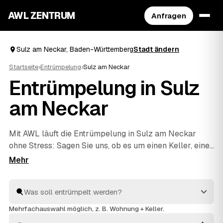
AWL ZENTRUM
Anfragen
Sulz am Neckar, Baden-Württemberg
Stadt ändern
Startseite
›
Entrümpelung
›
Sulz am Neckar
Entrümpelung in Sulz
am Neckar
Mit AWL läuft die Entrümpelung in Sulz am Neckar
ohne Stress: Sagen Sie uns, ob es um einen Keller, eine
ganze Wohnung, ein Haus oder eine Messie-Wohnung
geht, und Sie bekommen dafür mehrere Festpreis-
Angebote auf einmal. Die Anbieter sind geprüft und aus
Ihrer Nähe – von Sulz am Neckar bis
Dornhan
und
Oberndorf am Neckar
. So sparen Sie sich das einzelne
Mehrfachauswahl möglich, z. B. Wohnung + Keller.
Anfragen und sehen direkt, welches Angebot am besten