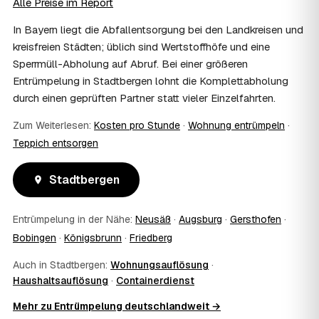
Alle Preise im Report
stellen Sie vor Auftragserteilung beim zuständigen Amt
und holen die Kostenübernahme schriftlich ein. AWL
In Bayern liegt die Abfallentsorgung bei den Landkreisen und
Zentrum vermittelt die Entrümpler, entscheidet aber nicht
kreisfreien Städten; üblich sind Wertstoffhöfe und eine
über die Kostenübernahme.
Sperrmüll-Abholung auf Abruf. Bei einer größeren
08
Bekomme ich einen Entsorgungsnachweis?
Entrümpelung in Stadtbergen lohnt die Komplettabholung
Ja. Die Partner entsorgen über zugelassene Höfe und
durch einen geprüften Partner statt vieler Einzelfahrten.
stellen auf Wunsch einen Entsorgungsnachweis aus —
wichtig zum Beispiel für Vermieter, Nachlassverwaltung
Zum Weiterlesen:
Kosten pro Stunde
·
Wohnung entrümpeln
·
oder die eigene Dokumentation.
Teppich entsorgen
09
Muss ich bei der Entrümpelung anwesend sein?
Nicht zwingend. Viele Kunden in Stadtbergen sind nur zur
Übergabe und zum Abschluss vor Ort; den genauen
Stadtbergen
Ablauf — etwa die Schlüsselübergabe — stimmen Sie
direkt mit dem Entrümpler ab.
Entrümpelung in der Nähe:
Neusäß
·
Augsburg
·
Gersthofen
·
10
Was ist im Festpreis enthalten?
Bobingen
·
Königsbrunn
·
Friedberg
Der Festpreis deckt in der Regel das komplette
Ausräumen, Tragen und Verladen, den Transport sowie die
Auch in Stadtbergen:
Wohnungsauflösung
·
fachgerechte Entsorgung ab — auf Wunsch inklusive
Haushaltsauflösung
·
Containerdienst
besenreiner Übergabe. Es gibt keine versteckten
Zusatzkosten: Was vereinbart ist, gilt. Anrechenbare
Mehr zu Entrümpelung deutschlandweit →
Wertgegenstände senken den Endpreis zusätzlich.