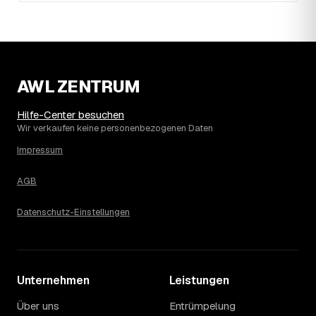
aber die Daten zeigen: Wer frühzeitig anfragt, sichert sich
das aktuelle Preisniveau als Festpreis — unabhängig
davon, wie sich der Markt weiterentwickelt.
14
Warum schwankt der Preis zwischen 620 und
3.390 € in Stadtbergen?
Die Spanne ergibt sich vor allem aus Menge und
AWL ZENTRUM
Zugänglichkeit: Ein einzelner Keller oder Dachboden liegt
eher am unteren Ende, eine voll möblierte Wohnung mit
Hilfe-Center besuchen
Etage ohne Aufzug oder viel Sperrmüll eher am oberen.
Wir verkaufen keine personenbezogenen Daten
Auch anrechenbare Wertgegenstände oder ein hoher
Impressum
Sondermüllanteil verschieben den Endpreis. Den genauen
Betrag für Ihren Fall erfahren Sie erst nach einer kurzen,
AGB
kostenlosen Einschätzung.
Datenschutz-Einstellungen
Unternehmen
Leistungen
Über uns
Entrümpelung