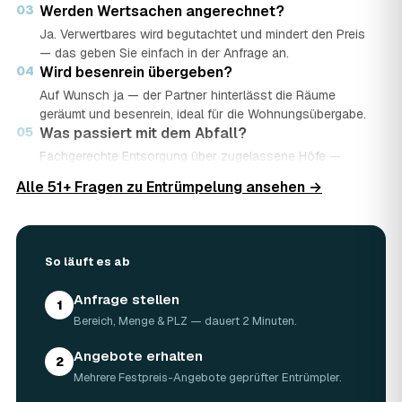
03
Werden Wertsachen angerechnet?
Ja. Verwertbares wird begutachtet und mindert den Preis
— das geben Sie einfach in der Anfrage an.
04
Wird besenrein übergeben?
Auf Wunsch ja — der Partner hinterlässt die Räume
geräumt und besenrein, ideal für die Wohnungsübergabe.
05
Was passiert mit dem Abfall?
Fachgerechte Entsorgung über zugelassene Höfe —
Wertstoffe werden recycelt oder gespendet, mit
Alle 51+ Fragen zu Entrümpelung ansehen →
Nachweis.
06
Ist die Anfrage kostenlos?
Ja, kostenlos und unverbindlich. Sie vergleichen mehrere
Angebote und entscheiden in Ruhe.
So läuft es ab
Anfrage stellen
1
Bereich, Menge & PLZ — dauert 2 Minuten.
Angebote erhalten
2
Mehrere Festpreis-Angebote geprüfter Entrümpler.