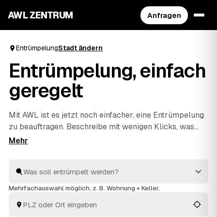
AWL ZENTRUM
Anfragen
Entrümpelung
Stadt ändern
Entrümpelung, einfach
geregelt
Mit AWL ist es jetzt noch einfacher, eine Entrümpelung
zu beauftragen. Beschreibe mit wenigen Klicks, was
raus soll, und erhalte passende Festpreis-Angebote
von geprüften Anbietern aus deiner Region. Ob
Wohnung, Keller, Dachboden oder Haushaltsauflösung
– die Profis räumen schnell aus und entsorgen alles
fachgerecht. So ist dies die praktischste Art, deine
Mehrfachauswahl möglich, z. B. Wohnung + Keller.
nächste Entrümpelung zu organisieren.