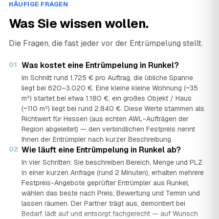
HÄUFIGE FRAGEN
Was Sie wissen wollen.
Die Fragen, die fast jeder vor der Entrümpelung stellt.
01
Was kostet eine Entrümpelung in Runkel?
Im Schnitt rund 1.725 € pro Auftrag, die übliche Spanne
liegt bei 620–3.020 €. Eine kleine kleine Wohnung (~35
m²) startet bei etwa 1.180 €, ein großes Objekt / Haus
(~110 m²) liegt bei rund 2.840 €. Diese Werte stammen als
Richtwert für Hessen (aus echten AWL-Aufträgen der
Region abgeleitet) — den verbindlichen Festpreis nennt
Ihnen der Entrümpler nach kurzer Beschreibung.
02
Wie läuft eine Entrümpelung in Runkel ab?
In vier Schritten: Sie beschreiben Bereich, Menge und PLZ
in einer kurzen Anfrage (rund 2 Minuten), erhalten mehrere
Festpreis-Angebote geprüfter Entrümpler aus Runkel,
wählen das beste nach Preis, Bewertung und Termin und
lassen räumen. Der Partner trägt aus, demontiert bei
Bedarf, lädt auf und entsorgt fachgerecht — auf Wunsch