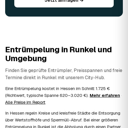
Jetzt anfragen →
Sie vorhandene Wertsachen einfach in der Anfrage an.
06
Ist eine Entrümpelung steuerlich absetzbar?
In vielen Fällen ja: Arbeits-, Fahrt- und
Entsorgungskosten lassen sich als haushaltsnahe
Dienstleistung bzw. Handwerkerleistung anteilig
absetzen, sofern es um einen selbst genutzten Haushalt
geht und Sie die Rechnung per Überweisung begleichen.
Entrümpelung in
Runkel
und
AWL Zentrum vermittelt nur die Entrümpler und ersetzt
keine Steuerberatung — die konkrete Anrechnung klären
Umgebung
Sie mit Ihrem Finanzamt oder Steuerberater.
07
Übernimmt das Sozialamt oder Jobcenter die
Finden Sie geprüfte Entrümpler, Preisspannen und freie
Kosten?
Termine direkt in
Runkel
mit unserem City-Hub.
Im Einzelfall ist das möglich — etwa bei einer
Wohnungsauflösung im Rahmen von Sozialhilfe oder
Eine Entrümpelung kostet in Hessen im Schnitt 1.725 €
einem vom Amt veranlassten Umzug. Wichtig: Den Antrag
(Richtwert, typische Spanne 620–3.020 €).
Mehr erfahren
·
stellen Sie vor Auftragserteilung beim zuständigen Amt
Alle Preise im Report
und holen die Kostenübernahme schriftlich ein. AWL
Zentrum vermittelt die Entrümpler, entscheidet aber nicht
In Hessen regeln Kreise und kreisfreie Städte die Entsorgung
über die Kostenübernahme.
über Wertstoffhöfe und Sperrmüll-Abruf. Bei einer größeren
08
Bekomme ich einen Entsorgungsnachweis?
Entrümpelung in Runkel ist die Abholung durch einen Partner