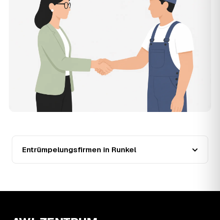
der Entrümpler, den Sie selbst auswählen.
12
Was kostet die Entrümpelung einer normalen
Wohnung in Runkel?
Für eine durchschnittliche Wohnung mit rund 65 m² liegen
die Kosten in Runkel bei etwa 1.840 €, das entspricht im
Schnitt rund 32,8 € je Quadratmeter. Zugänglichkeit
(Etage, Aufzug), Menge und Sperrmüllanteil verschieben
den Preis nach oben oder unten — den genauen
Festpreis nennt Ihnen der Entrümpler nach kurzer
Beschreibung.
13
Werden Entrümpelungen in Runkel in Zukunft
teurer?
Seit 2020 verlief die Preisentwicklung in Runkel steigend
(+34 %), mit dem bisherigen Höchststand im Jahr 2022.
Entrümpelungsfirmen in Runkel
Eine Prognose lässt sich daraus nicht ableiten, aber die
Daten zeigen: Wer frühzeitig anfragt, sichert sich das
aktuelle Preisniveau als Festpreis — unabhängig davon,
wie sich der Markt weiterentwickelt.
14
Warum schwankt der Preis zwischen 620 und
3.020 € in Runkel?