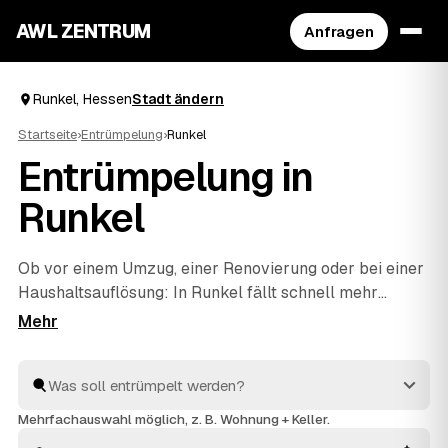
AWL ZENTRUM
Anfragen
Runkel, Hessen
Stadt ändern
Startseite
›
Entrümpelung
›
Runkel
Entrümpelung in
Runkel
Ob vor einem Umzug, einer Renovierung oder bei einer
Haushaltsauflösung
: In Runkel fällt schnell mehr
Hausrat an, als man allein wegbekommt. Über AWL
geben Sie mit wenigen Klicks an, was entrümpelt
werden soll, und erhalten passende Festpreis-
Angebote von geprüften Betrieben rund um Runkel bis
Limburg a.d. Lahn
und
Weilburg
. So finden Sie ohne
Mehrfachauswahl möglich, z. B. Wohnung + Keller.
langes Suchen den richtigen Partner und müssen keine