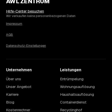
AWL ZENTRUM
Die Spanne ergibt sich vor allem aus Menge und
Zugänglichkeit: Ein einzelner Keller oder Dachboden liegt
eher am unteren Ende, eine voll möblierte Wohnung mit
Hilfe-Center besuchen
Etage ohne Aufzug oder viel Sperrmüll eher am oberen.
Wir verkaufen keine personenbezogenen Daten
Auch anrechenbare Wertgegenstände oder ein hoher
Impressum
Sondermüllanteil verschieben den Endpreis. Den genauen
Betrag für Ihren Fall erfahren Sie erst nach einer kurzen,
AGB
kostenlosen Einschätzung.
Datenschutz-Einstellungen
Unternehmen
Leistungen
Über uns
Entrümpelung
Unser Angebot
Wohnungsauflösung
Karriere
Haushaltsauflösung
Blog
Containerdienst
Kostenrechner
Recyclinghof