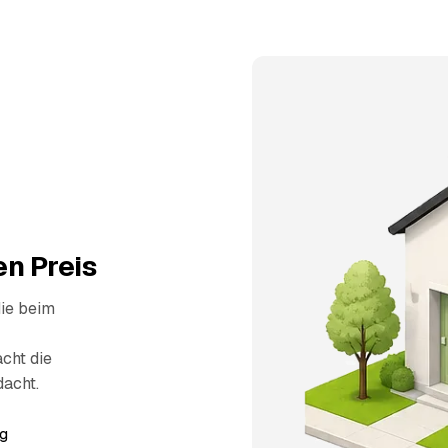
n Preis
die beim
cht die
dacht.
g