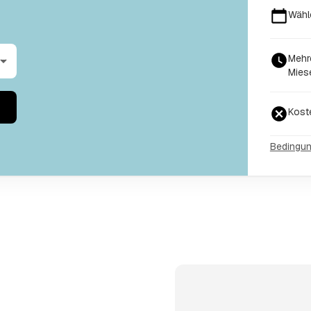
Wähl
Mehr
Mies
Kost
Bedingu