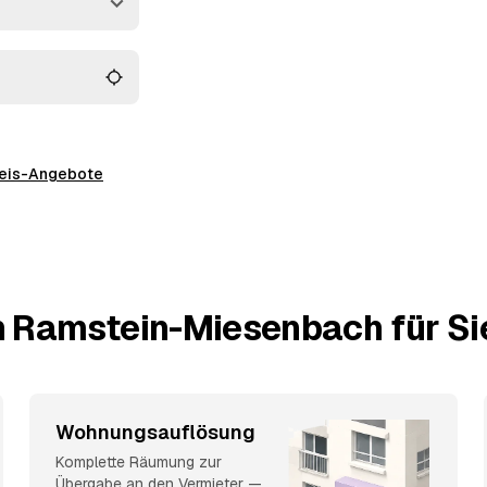
gebot am besten passt.
preis-Angebote
n Ramstein-Miesenbach für Si
Wohnungsauflösung
Komplette Räumung zur
Übergabe an den Vermieter —