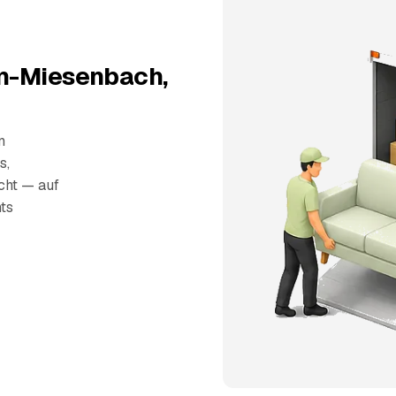
in-Miesenbach,
n
s,
echt — auf
ts