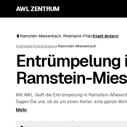
AWL ZENTRUM
Ramstein-Miesenbach, Rheinland-Pfalz
Stadt ändern
Startseite
›
Entrümpelung
›
Ramstein-Miesenbach
Entrümpelung 
Ramstein-Mie
Mit AWL läuft die Entrümpelung in Ramstein-Miesen
Sagen Sie uns, ob es um einen Keller, eine ganze Wo
eine Messie-Wohnung geht, und Sie bekommen dafür
Angebote auf einmal. Die Anbieter sind geprüft und 
Ramstein-Miesenbach bis
Landstuhl
und
Kaiserslaut