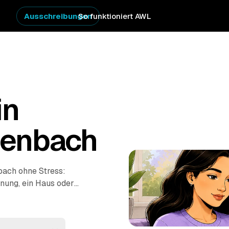
Ausschreibungen
So funktioniert AWL
in
senbach
bach ohne Stress:
hnung, ein Haus oder
 mehrere Festpreis-
aus Ihrer Nähe – von
ern
. So sparen Sie sich