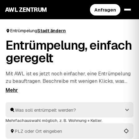
AWL ZENTRUM
Anfragen
Entrümpelung
Stadt ändern
Entrümpelung, einfach
geregelt
Mit AWL ist es jetzt noch einfacher, eine Entrümpelung
zu beauftragen. Beschreibe mit wenigen Klicks, was
raus soll, und erhalte passende Festpreis-Angebote
von geprüften Anbietern aus deiner Region. Ob
Wohnung, Keller, Dachboden oder Haushaltsauflösung
– die Profis räumen schnell aus und entsorgen alles
fachgerecht. So ist dies die praktischste Art, deine
Mehrfachauswahl möglich, z. B. Wohnung + Keller.
nächste Entrümpelung zu organisieren.