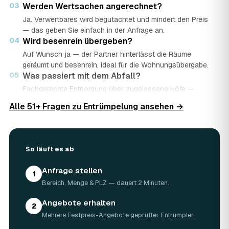
03
Werden Wertsachen angerechnet?
Ja. Verwertbares wird begutachtet und mindert den Preis
— das geben Sie einfach in der Anfrage an.
04
Wird besenrein übergeben?
Auf Wunsch ja — der Partner hinterlässt die Räume
geräumt und besenrein, ideal für die Wohnungsübergabe.
05
Was passiert mit dem Abfall?
Fachgerechte Entsorgung über zugelassene Höfe —
Wertstoffe werden recycelt oder gespendet, mit
Alle 51+ Fragen zu Entrümpelung ansehen →
Nachweis.
06
Ist die Anfrage kostenlos?
Ja, kostenlos und unverbindlich. Sie vergleichen mehrere
Angebote und entscheiden in Ruhe.
So läuft es ab
Anfrage stellen
1
Bereich, Menge & PLZ — dauert 2 Minuten.
Angebote erhalten
2
Mehrere Festpreis-Angebote geprüfter Entrümpler.