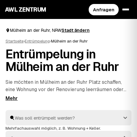
AWL ZENTRUM
Anfragen
Mülheim an der Ruhr, NRW
Stadt ändern
Startseite
›
Entrümpelung
›
Mülheim an der Ruhr
Entrümpelung in
Mülheim an der Ruhr
Sie möchten in Mülheim an der Ruhr Platz schaffen,
eine Wohnung vor der Renovierung leerräumen oder
einen Nachlass auflösen? Beschreiben Sie Ihren
Auftrag bei AWL einmal, und schon erreichen Sie
Festpreis-Angebote von geprüften Entrümplern aus
NRW. Vom einzelnen Raum bis zur kompletten
Haushaltsauflösung
wird alles fachgerecht ausgeräumt
Mehrfachauswahl möglich, z. B. Wohnung + Keller.
und entsorgt. Sie behalten die Kosten von Anfang an im