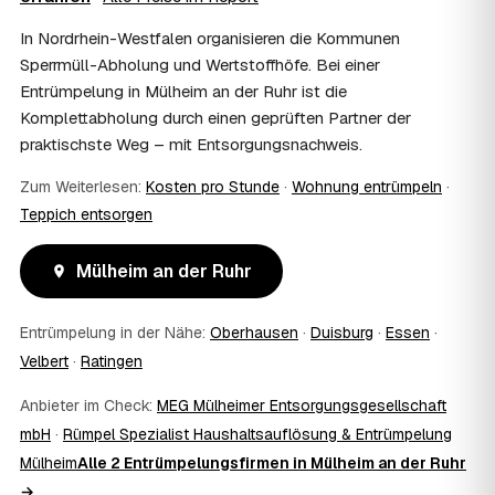
einem vom Amt veranlassten Umzug. Wichtig: Den Antrag
In Nordrhein-Westfalen organisieren die Kommunen
stellen Sie vor Auftragserteilung beim zuständigen Amt
Sperrmüll-Abholung und Wertstoffhöfe. Bei einer
und holen die Kostenübernahme schriftlich ein. AWL
Entrümpelung in Mülheim an der Ruhr ist die
Zentrum vermittelt die Entrümpler, entscheidet aber nicht
über die Kostenübernahme.
Komplettabholung durch einen geprüften Partner der
08
Bekomme ich einen Entsorgungsnachweis?
praktischste Weg – mit Entsorgungsnachweis.
Ja. Die Partner entsorgen über zugelassene Höfe und
Zum Weiterlesen:
Kosten pro Stunde
·
Wohnung entrümpeln
·
stellen auf Wunsch einen Entsorgungsnachweis aus —
wichtig zum Beispiel für Vermieter, Nachlassverwaltung
Teppich entsorgen
oder die eigene Dokumentation.
09
Muss ich bei der Entrümpelung anwesend sein?
Mülheim an der Ruhr
Nicht zwingend. Viele Kunden in Mülheim an der Ruhr sind
nur zur Übergabe und zum Abschluss vor Ort; den
Entrümpelung in der Nähe:
Oberhausen
·
Duisburg
·
Essen
·
genauen Ablauf — etwa die Schlüsselübergabe —
stimmen Sie direkt mit dem Entrümpler ab.
Velbert
·
Ratingen
10
Was ist im Festpreis enthalten?
Anbieter im Check:
MEG Mülheimer Entsorgungsgesellschaft
Der Festpreis deckt in der Regel das komplette
Ausräumen, Tragen und Verladen, den Transport sowie die
mbH
·
Rümpel Spezialist Haushaltsauflösung & Entrümpelung
fachgerechte Entsorgung ab — auf Wunsch inklusive
Mülheim
Alle 2 Entrümpelungsfirmen in Mülheim an der Ruhr
besenreiner Übergabe. Es gibt keine versteckten
→