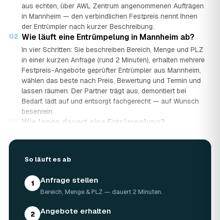
aus echten, über AWL Zentrum angenommenen Aufträgen
in Mannheim — den verbindlichen Festpreis nennt Ihnen
der Entrümpler nach kurzer Beschreibung.
02
Wie läuft eine Entrümpelung in Mannheim ab?
In vier Schritten: Sie beschreiben Bereich, Menge und PLZ
in einer kurzen Anfrage (rund 2 Minuten), erhalten mehrere
Festpreis-Angebote geprüfter Entrümpler aus Mannheim,
wählen das beste nach Preis, Bewertung und Termin und
lassen räumen. Der Partner trägt aus, demontiert bei
Bedarf, lädt auf und entsorgt fachgerecht — auf Wunsch
besenrein.
03
Wie lange dauert eine Entrümpelung?
Das hängt von der Größe ab: Ein Keller oder einzelner
Raum ist oft an einem halben bis ganzen Tag geräumt,
eine komplette Wohnung oder ein Haus in Mannheim kann
So läuft es ab
ein bis zwei Tage dauern. Einen Termin gibt es häufig
schon innerhalb weniger Tage, bei akuten Fällen wie einer
Anfrage stellen
1
Messie-Wohnung auch kurzfristig.
Bereich, Menge & PLZ — dauert 2 Minuten.
04
Welche Gegenstände werden bei der
Entrümpelung entsorgt?
Angebote erhalten
2
Mitgenommen wird praktisch der gesamte Hausrat: Möbel,