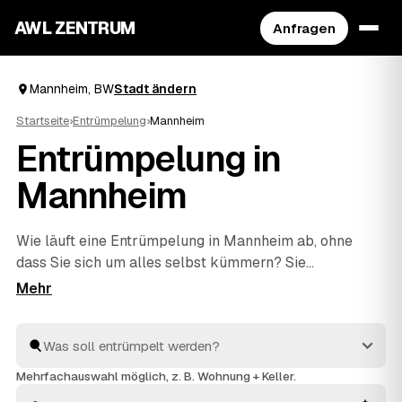
AWL ZENTRUM
Anfragen
Mannheim, BW
Stadt ändern
Startseite
›
Entrümpelung
›
Mannheim
Entrümpelung in
Mannheim
Wie läuft eine Entrümpelung in Mannheim ab, ohne
dass Sie sich um alles selbst kümmern? Sie
beschreiben bei AWL einmal, was weg soll – vom
einzelnen Keller bis zur kompletten
Haushaltsauflösung
–, dann melden sich geprüfte
Anbieter aus BW mit verbindlichen Festpreisen. Sie
wählen das beste Angebot aus, der Rest passiert vor
Mehrfachauswahl möglich, z. B. Wohnung + Keller.
Ort: ausräumen, abtransportieren, fachgerecht