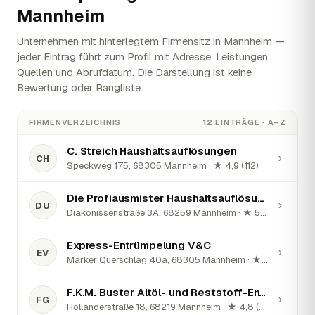
Mannheim
Unternehmen mit hinterlegtem Firmensitz in Mannheim —
jeder Eintrag führt zum Profil mit Adresse, Leistungen,
Quellen und Abrufdatum. Die Darstellung ist keine
Bewertung oder Rangliste.
FIRMENVERZEICHNIS
12 EINTRÄGE · A–Z
C. Streich Haushaltsauflösungen
›
CH
Speckweg 175, 68305 Mannheim · ★ 4,9 (112)
Die Profiausmister Haushaltsauflösungen, Entrümpelung und Umzüge
›
DU
Diakonissenstraße 3A, 68259 Mannheim · ★ 5 (296)
Express-Entrümpelung V&C
›
EV
Märker Querschlag 40a, 68305 Mannheim · ★ 5 (61)
F.K.M. Buster Altöl- und Reststoff-Entsorgung GmbH
›
FG
Holländerstraße 18, 68219 Mannheim · ★ 4,8 (56)