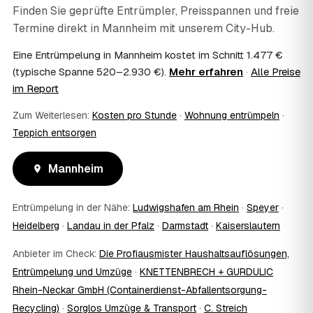
Sie mit Ihrem Finanzamt oder Steuerberater.
Finden Sie geprüfte Entrümpler, Preisspannen und freie
07
Übernimmt das Sozialamt oder Jobcenter die
Termine direkt in
Mannheim
mit unserem City-Hub.
Kosten?
Im Einzelfall ist das möglich — etwa bei einer
Eine Entrümpelung in Mannheim kostet im Schnitt 1.477 €
Wohnungsauflösung im Rahmen von Sozialhilfe oder
(typische Spanne 520–2.930 €).
Mehr erfahren
·
Alle Preise
einem vom Amt veranlassten Umzug. Wichtig: Den Antrag
im Report
stellen Sie vor Auftragserteilung beim zuständigen Amt
und holen die Kostenübernahme schriftlich ein. AWL
Zum Weiterlesen:
Kosten pro Stunde
·
Wohnung entrümpeln
·
Zentrum vermittelt die Entrümpler, entscheidet aber nicht
Teppich entsorgen
über die Kostenübernahme.
08
Bekomme ich einen Entsorgungsnachweis?
Mannheim
Ja. Die Partner entsorgen über zugelassene Höfe und
stellen auf Wunsch einen Entsorgungsnachweis aus —
wichtig zum Beispiel für Vermieter, Nachlassverwaltung
Entrümpelung in der Nähe:
Ludwigshafen am Rhein
·
Speyer
·
oder die eigene Dokumentation.
Heidelberg
·
Landau in der Pfalz
·
Darmstadt
·
Kaiserslautern
09
Muss ich bei der Entrümpelung anwesend sein?
Nicht zwingend. Viele Kunden in Mannheim sind nur zur
Anbieter im Check:
Die Profiausmister Haushaltsauflösungen,
Übergabe und zum Abschluss vor Ort; den genauen
Entrümpelung und Umzüge
·
KNETTENBRECH + GURDULIC
Ablauf — etwa die Schlüsselübergabe — stimmen Sie
Rhein-Neckar GmbH (Containerdienst-Abfallentsorgung-
direkt mit dem Entrümpler ab.
10
Was ist im Festpreis enthalten?
Recycling)
·
Sorglos Umzüge & Transport
·
C. Streich