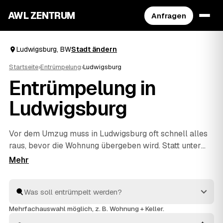
AWL ZENTRUM
Anfragen
Ludwigsburg, BW
Stadt ändern
Startseite
›
Entrümpelung
›
Ludwigsburg
Entrümpelung in
Ludwigsburg
Vor dem Umzug muss in Ludwigsburg oft schnell alles
raus, bevor die Wohnung übergeben wird. Statt unter
Zeitdruck den erstbesten Betrieb zu nehmen, stellen
Sie über AWL eine Anfrage und bekommen Festpreis-
Angebote geprüfter Entrümpler aus Ludwigsburg bis
Kornwestheim
und
Bietigheim-Bissingen
. So
vergleichen Sie Preise und Termine, auch wenn es eilig
Mehrfachauswahl möglich, z. B. Wohnung + Keller.
ist. Die Profis kümmern sich ums Ausräumen und die