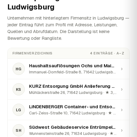
Ludwigsburg
Unternehmen mit hinterlegtem Firmensitz in Ludwigsburg —
jeder Eintrag führt zum Profil mit Adresse, Leistungen,
Quellen und Abrufdatum. Die Darstellung ist keine
Bewertung oder Rangliste.
FIRMENVERZEICHNIS
4 EINTRÄGE · A–Z
Haushaltsauflösungen Ochs und Maier GbR
›
HG
Immanuel-Dornfeld-Straße 8, 71642 Ludwigsburg · ★ 5 (90)
KURZ Entsorgung GmbH Anlieferung Sonderabfall
›
KS
Mühläckerstraße 26, 71642 Ludwigsburg · ★ 3,4 (24)
LiNDENBERGER Container- und Entsorgungsservice GmbH
›
LG
Carl-Zeiss-Straße 10, 71642 Ludwigsburg · ★ 5 (45)
Südwest Gebäudeservice Entrümpelung Haushaltsauflösung
›
SH
Wunnensteinstraße 26, 71634 Ludwigsburg · ★ 5 (23)