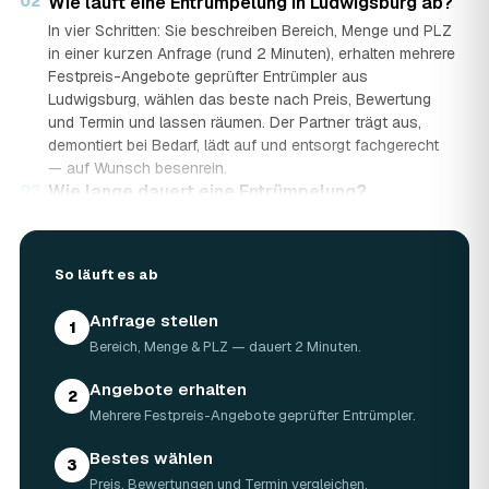
02
Wie läuft eine Entrümpelung in Ludwigsburg ab?
In vier Schritten: Sie beschreiben Bereich, Menge und PLZ
in einer kurzen Anfrage (rund 2 Minuten), erhalten mehrere
Festpreis-Angebote geprüfter Entrümpler aus
Ludwigsburg, wählen das beste nach Preis, Bewertung
und Termin und lassen räumen. Der Partner trägt aus,
demontiert bei Bedarf, lädt auf und entsorgt fachgerecht
— auf Wunsch besenrein.
03
Wie lange dauert eine Entrümpelung?
Das hängt von der Größe ab: Ein Keller oder einzelner
Raum ist oft an einem halben bis ganzen Tag geräumt,
eine komplette Wohnung oder ein Haus in Ludwigsburg
So läuft es ab
kann ein bis zwei Tage dauern. Einen Termin gibt es
häufig schon innerhalb weniger Tage, bei akuten Fällen
Anfrage stellen
1
wie einer Messie-Wohnung auch kurzfristig.
Bereich, Menge & PLZ — dauert 2 Minuten.
04
Welche Gegenstände werden bei der
Entrümpelung entsorgt?
Angebote erhalten
2
Mitgenommen wird praktisch der gesamte Hausrat: Möbel,
Mehrere Festpreis-Angebote geprüfter Entrümpler.
Elektrogeräte, Teppiche, Kleidung, Kartons, Sperrmüll
sowie Keller- und Dachbodengerümpel. Sondermüll und
Bestes wählen
3
Gefahrstoffe werden gesondert behandelt. Alles geht
Preis, Bewertungen und Termin vergleichen.